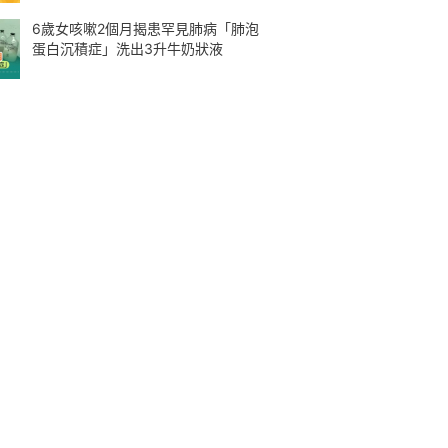
6歲女咳嗽2個月揭患罕見肺病「肺泡
蛋白沉積症」洗出3升牛奶狀液