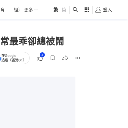
育
經濟
更多
01深圳
繁
觀點
|
简
健康
好食玩飛
登入
女
常最乖卻總被鬧
4
在Google
追蹤《香港01》