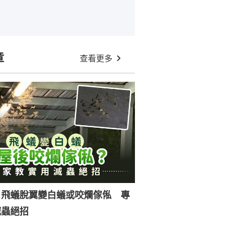
章
查看更多
｜飛蟻脫翼變白蟻或咬爛傢俬 專
滅蟲絕招