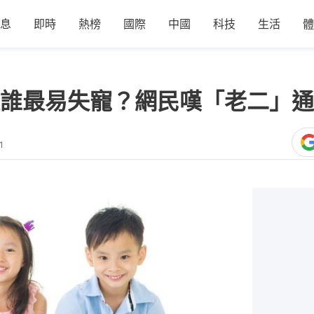
息
即時
熱榜
國際
中國
科技
生活
體
誰最易失寵？網民嘆「老二」通
1