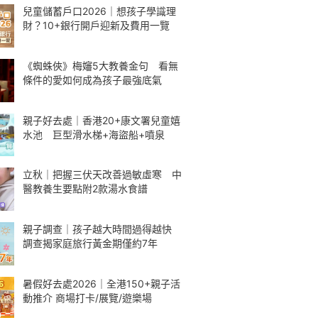
兒童儲蓄戶口2026｜想孩子學識理
財？10+銀行開戶迎新及費用一覽
《蜘蛛俠》梅嬸5大教養金句 看無
條件的愛如何成為孩子最強底氣
親子好去處｜香港20+康文署兒童嬉
水池 巨型滑水梯+海盜船+噴泉
立秋｜把握三伏天改善過敏虛寒 中
醫教養生要點附2款湯水食譜
親子調查｜孩子越大時間過得越快
調查揭家庭旅行黃金期僅約7年
暑假好去處2026｜全港150+親子活
動推介 商場打卡/展覽/遊樂場