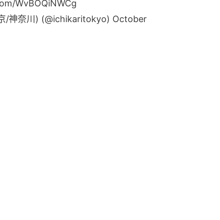
r.com/WvBOQiNWCg
川) (@ichikaritokyo)
October