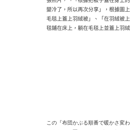
張照片，「『根據把被子蓋在身上的
變冷了，所以再次分享」，根據圖上
毛毯上蓋上羽絨被」、「在羽絨被上
毯鋪在床上，躺在毛毯上並蓋上羽絨
この『布団かぶる順番で暖かさ変わる