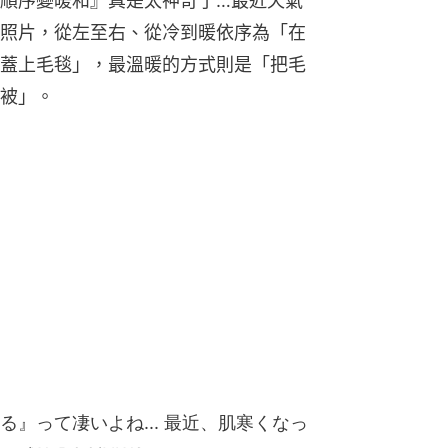
順序變暖和』真是太神奇了…最近天氣
照片，從左至右、從冷到暖依序為「在
蓋上毛毯」，最溫暖的方式則是「把毛
被」。
』って凄いよね... 最近、肌寒くなっ