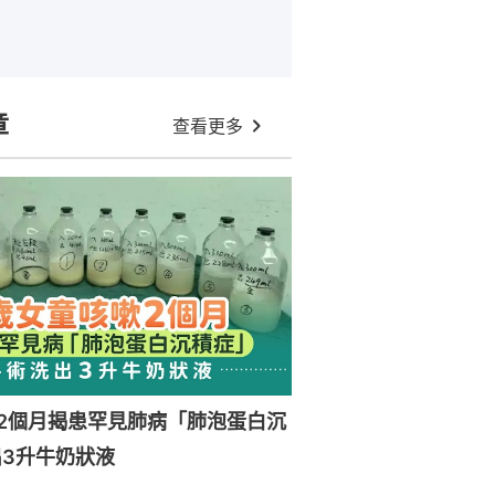
章
查看更多
2個月揭患罕見肺病「肺泡蛋白沉
3升牛奶狀液