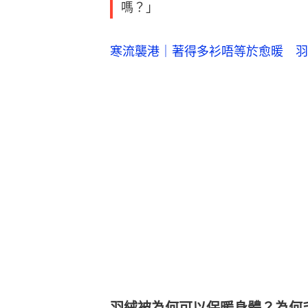
嗎？」
寒流襲港｜著得多衫唔等於愈暖 羽
羽絨被為何可以保暖身體？為何