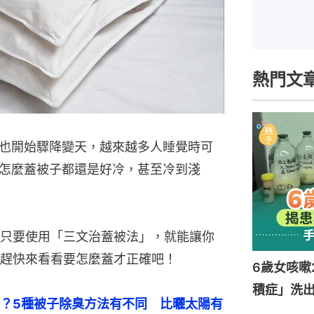
熱門文
也開始驟降變天，越來越多人睡覺時可
怎麼蓋被子都還是好冷，甚至冷到淺
只要使用「三文治蓋被法」，就能讓你
趕快來看看要怎麼蓋才正確吧！
6歲女咳嗽
積症」洗出
？5種被子除臭方法有不同　比曬太陽有