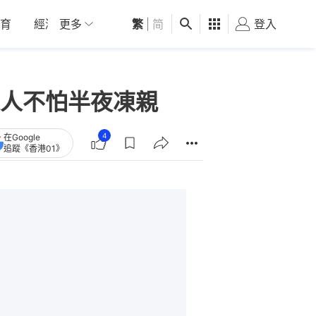
育
經濟
更多
01深圳
繁
觀點
|
简
健康
好食玩飛
登入
女
人不怕半夜凍親
4
在Google
追蹤《香港01》