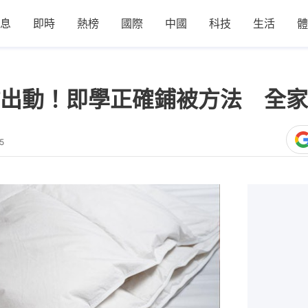
息
即時
熱榜
國際
中國
科技
生活
體
出動！即學正確鋪被方法 全家
5