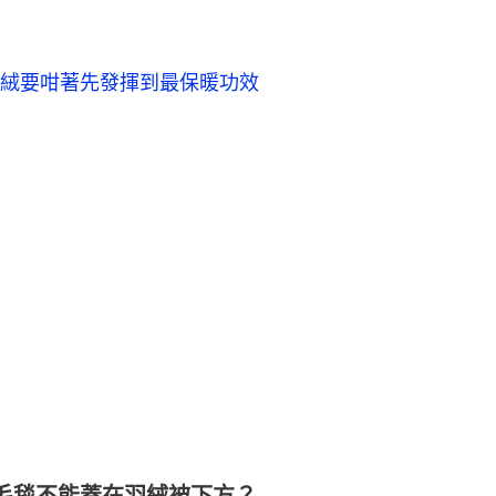
絨要咁著先發揮到最保暖功效
毛毯不能蓋在羽絨被下方？