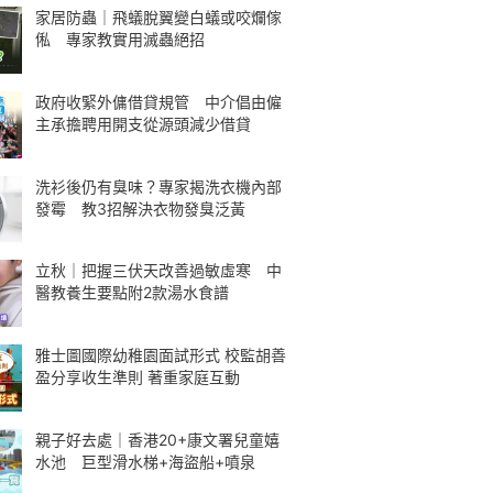
家居防蟲｜飛蟻脫翼變白蟻或咬爛傢
俬 專家教實用滅蟲絕招
政府收緊外傭借貸規管 中介倡由僱
主承擔聘用開支從源頭減少借貸
洗衫後仍有臭味？專家揭洗衣機內部
發霉 教3招解決衣物發臭泛黃
立秋｜把握三伏天改善過敏虛寒 中
醫教養生要點附2款湯水食譜
雅士圖國際幼稚園面試形式 校監胡善
盈分享收生準則 著重家庭互動
親子好去處｜香港20+康文署兒童嬉
水池 巨型滑水梯+海盜船+噴泉