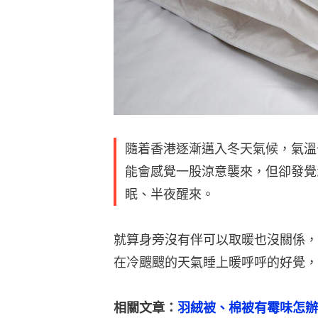
隨着香港逐漸邁入冬天氣候，氣溫
能會感覺一股涼意襲來，但卻發覺
眠、半夜醒來。
就算身旁沒有伴可以取暖也沒關係，
在冷颼颼的天氣睡上暖呼呼的好覺，
相關文章：
羽絨被、棉被有霉味怎辦