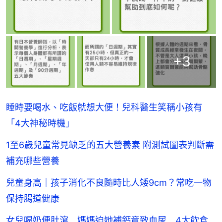
+
3
睡時要喝水、吃飯就想大便！兒科醫生笑稱小孩有
「4大神秘時機」
1至6歲兒童常見缺乏的五大營養素 附測試圖表判斷需
補充哪些營養
兒童身高｜孩子消化不良隨時比人矮9cm？常吃一物
保持腸道健康
女兒喝奶便肚瀉 媽媽迫她補鈣竟致血尿 4大飲食