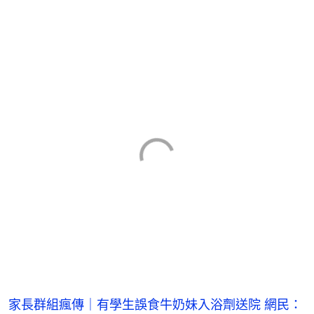
家長群組瘋傳｜有學生誤食牛奶妹入浴劑送院 網民：