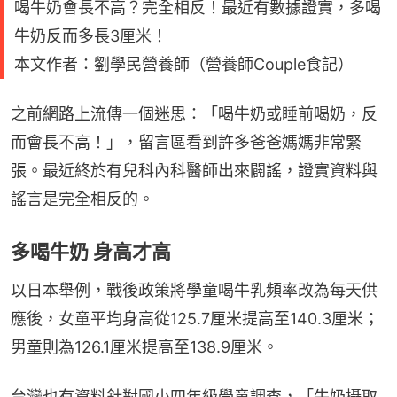
喝牛奶會長不高？完全相反！最近有數據證實，多喝
牛奶反而多長3厘米！
本文作者：劉學民營養師（營養師Couple食記）
之前網路上流傳一個迷思：「喝牛奶或睡前喝奶，反
而會長不高！」，留言區看到許多爸爸媽媽非常緊
張。最近終於有兒科內科醫師出來闢謠，證實資料與
謠言是完全相反的。
多喝牛奶 身高才高
以日本舉例，戰後政策將學童喝牛乳頻率改為每天供
應後，女童平均身高從125.7厘米提高至140.3厘米；
男童則為126.1厘米提高至138.9厘米。
台灣也有資料針對國小四年級學童調查，「牛奶攝取