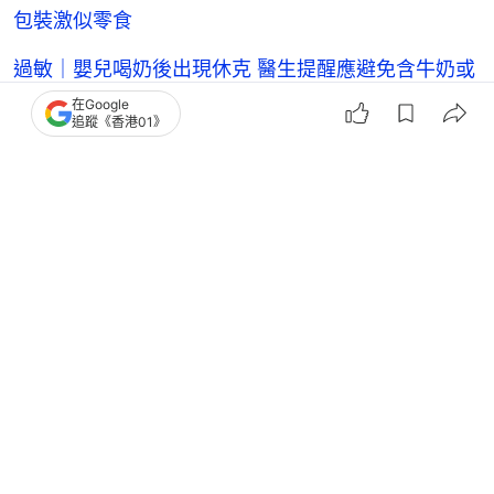
包裝激似零食
過敏｜嬰兒喝奶後出現休克 醫生提醒應避免含牛奶或
芝士食物
在Google
追蹤《香港01》
燕麥奶｜不能代替牛奶！鈣、蛋白質含量低外 「一
原因」常喝易胖
親子
健康一家人
育兒
親子-兒童健康飲食
兒童營養健康
牛奶
營養
2
0
0
0
0