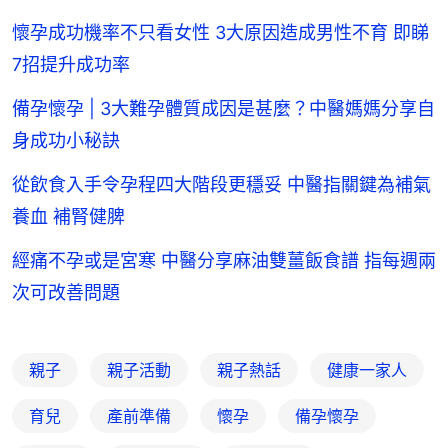
懷孕成功機率不只看女性 3大原因造成男性不育 即睇
7招提升成功率
備孕懷孕 | 3大難孕體質成因是甚麼？中醫媽媽分享自
身成功小秘訣
從飲食入手令孕程四大階段更穩妥 中醫指關鍵為補氣
養血 補腎健脾
經痛不孕或是宮寒 中醫分享麻油雙薑飯食譜 指每週兩
次可改善問題
親子
親子活動
親子熱話
健康一家人
育兒
產前準備
懷孕
備孕懷孕