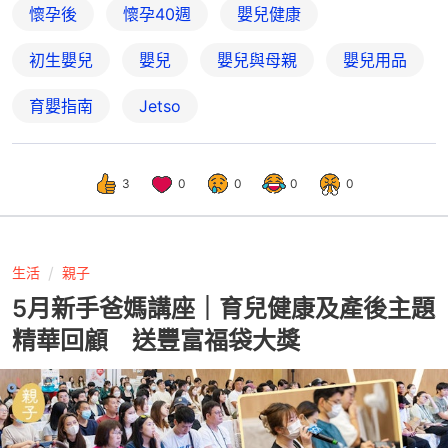
懷孕後
懷孕40週
嬰兒健康
初生嬰兒
嬰兒
嬰兒與母親
嬰兒用品
育嬰指南
Jetso
3
0
0
0
0
生活
親子
5月新手爸媽講座｜育兒健康及產後主題
精華回顧 送豐富福袋大獎