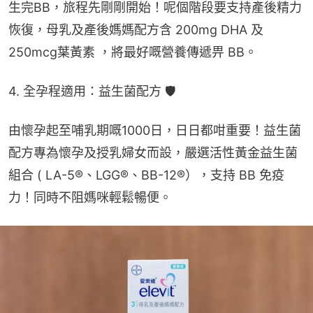
生完BB，旅程先剛剛開始！呢個階段要支持產後精力
恢復，母乳及產後媽媽配方含 200mg DHA 及
250mcg葉黃素 ，將最好嘅營養傳遞畀 BB。
4. 全孕程適用：益生菌配方 🛡️
由懷孕起至哺乳期嘅1000日，日日都咁重要！益生菌
配方專為懷孕及授乳婦女而設，嚴選活性黃金益生菌
組合 ( LA-5®、LGG®、BB-12®），支持 BB 免疫
力！同時不阻媽咪輕鬆暢便。