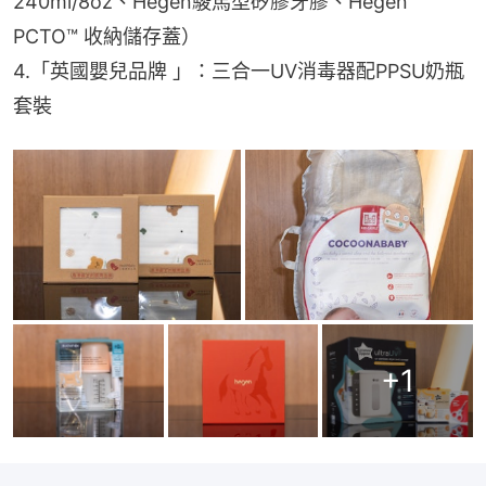
240ml/8oz、Hegen駿馬型矽膠牙膠、Hegen 
PCTO™ 收納儲存蓋）
4.「英國嬰兒品牌 」：三合一UV消毒器配PPSU奶瓶
套裝
+
1