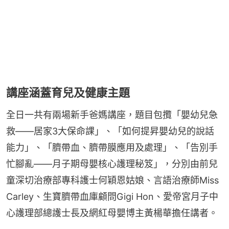
講座涵蓋育兒及健康主題
全日一共有兩場新手爸媽講座，題目包攬「嬰幼兒急
救——居家3大保命課」、「如何提昇嬰幼兒的說話
能力」、「臍帶血、臍帶膜應用及處理」、「告別手
忙腳亂——月子期母嬰核心護理秘笈」，分別由前兒
童深切治療部專科護士何穎恩姑娘、言語治療師Miss 
Carley、生寶臍帶血庫顧問Gigi Hon、愛帝宮月子中
心護理部總護士長及網紅母嬰博主黃楊華擔任講者。