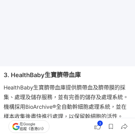
3. HealthBaby生寶臍帶血庫
HealthBaby生寶臍帶血庫提供臍帶血及臍帶膜的採
集、處理及儲存服務，並有完善的儲存及處理系統。
機構採用BioArchive®全自動幹細胞處理系統，並在
樣本收集後盡快進行處理，以保留幹細胞的活性。
3
在Google
追蹤《香港01》
機構重視臍帶血庫的品質和安全標準，已取得多項國