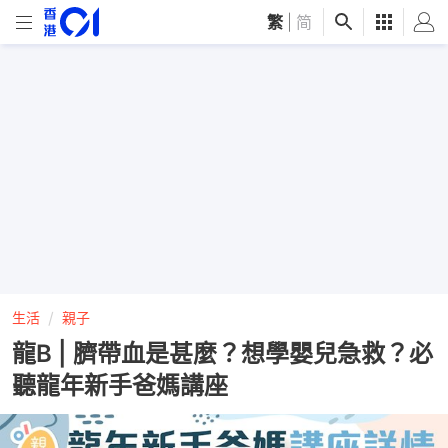
繁
|
简
生活
親子
龍B | 臍帶血是甚麼？想學嬰兒急救？必
聽龍年新手爸媽講座