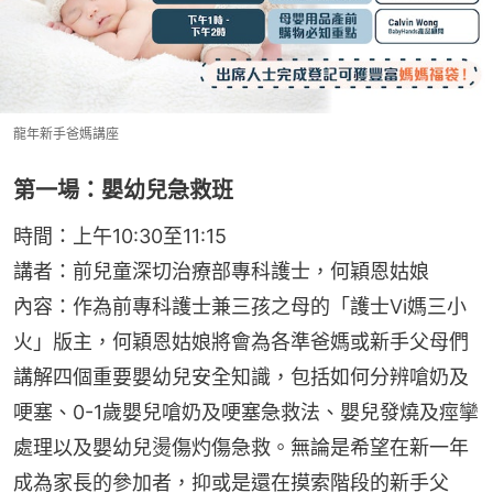
龍年新手爸媽講座
第一場：嬰幼兒急救班
時間：上午10:30至11:15
講者：前兒童深切治療部專科護士，何穎恩姑娘
內容：作為前專科護士兼三孩之母的「護士Vi媽三小
火」版主，何穎恩姑娘將會為各準爸媽或新手父母們
講解四個重要嬰幼兒安全知識，包括如何分辨嗆奶及
哽塞、0-1歲嬰兒嗆奶及哽塞急救法、嬰兒發燒及痙攣
處理以及嬰幼兒燙傷灼傷急救。無論是希望在新一年
成為家長的參加者，抑或是還在摸索階段的新手父