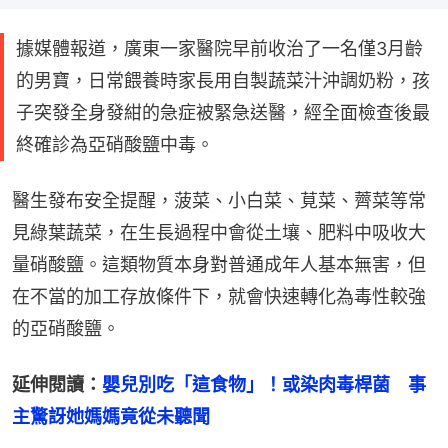
據媒體報道，廣東一家醫院早前收治了一名僅3月齡
的男寶，日常餵養時家長用自製蔬菜汁沖調奶粉，孩
子突發全身發紺的急症被緊急送醫，經全面檢查後最
終確診為亞硝酸鹽中毒。
醫生發布安全提醒，菠菜、小白菜、莧菜、薺菜等常
見綠葉蔬菜，在生長過程中會從土壤、肥料中吸收大
量硝酸鹽。這類物質本身對普通成年人基本無害，但
在不當的加工存放條件下，就會快速轉化為毒性較強
的亞硝酸鹽。
延伸閱讀：
嬰兒別吃「這食物」！或染肉毒桿菌　事
主驚訝她媽媽竟從未聽聞