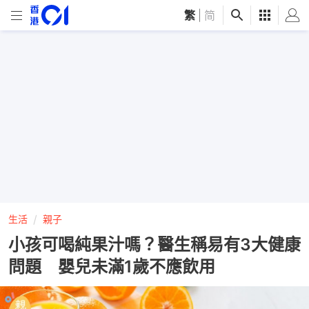
繁
|
简
生活
親子
小孩可喝純果汁嗎？醫生稱易有3大健康
問題 嬰兒未滿1歲不應飲用