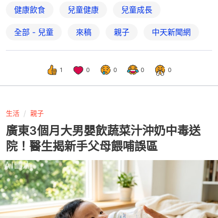
健康飲食
兒童健康
兒童成長
全部 - 兒童
來稿
親子
中天新聞網
1
0
0
0
0
生活
親子
廣東3個月大男嬰飲蔬菜汁沖奶中毒送
院！醫生揭新手父母餵哺誤區