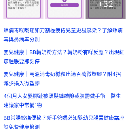
+
32
蟬病毒喉嚨痛如刀割極疲倦兒童更易感染？了解蟬病
毒與鼻病毒分別
嬰兒健康｜BB轉奶粉方法？轉奶粉有咩反應？出現紅
疹腫脹要即刻停
嬰兒健康｜高溫消毒奶樽釋出過百萬微塑膠？附4招
減少攝入微塑膠
4個月大女嬰腳趾被頭髮纏繞險截肢需做手術 醫生
建議家中常備1物
BB常腸絞痛便秘？新手爸媽必知嬰幼兒腸胃健康講座
設免費健康檢測