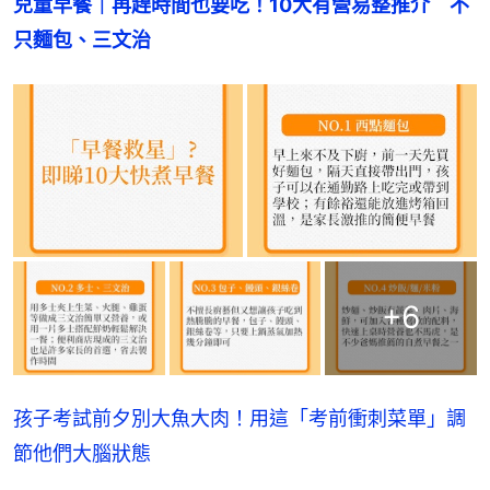
兒童早餐｜再趕時間也要吃！10大有營易整推介　不
只麵包、三文治
+
6
孩子考試前夕別大魚大肉！用這「考前衝刺菜單」調
節他們大腦狀態