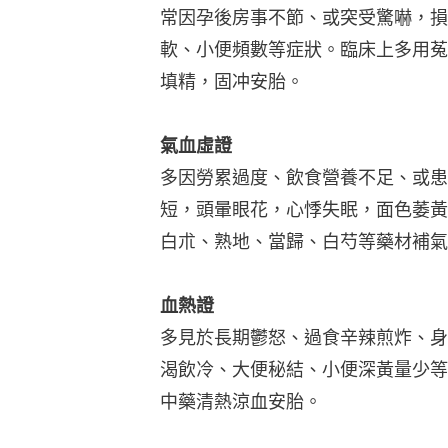
常因孕後房事不節、或突受驚嚇，損
軟、小便頻數等症狀。臨床上多用菟
填精，固冲安胎。
氣血虛證
多因勞累過度、飲食營養不足、或患
短，頭暈眼花，心悸失眠，面色萎黃
白朮、熟地、當歸、白芍等藥材補氣
血熱證
多見於長期鬱怒、過食辛辣煎炸、身
渴飲冷、大便秘結、小便深黃量少等
中藥清熱涼血安胎。