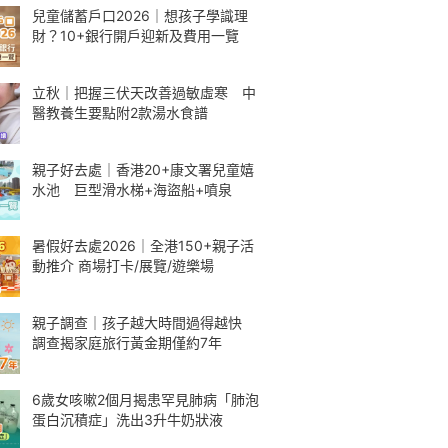
兒童儲蓄戶口2026｜想孩子學識理
財？10+銀行開戶迎新及費用一覽
立秋｜把握三伏天改善過敏虛寒 中
醫教養生要點附2款湯水食譜
親子好去處｜香港20+康文署兒童嬉
水池 巨型滑水梯+海盜船+噴泉
暑假好去處2026｜全港150+親子活
動推介 商場打卡/展覽/遊樂場
親子調查｜孩子越大時間過得越快
調查揭家庭旅行黃金期僅約7年
6歲女咳嗽2個月揭患罕見肺病「肺泡
蛋白沉積症」洗出3升牛奶狀液