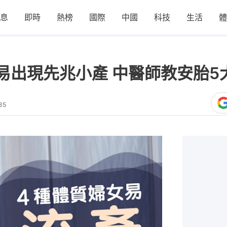
息
即時
熱榜
國際
中國
科技
生活
體
易出現先兆小產 中醫師教安胎5
35