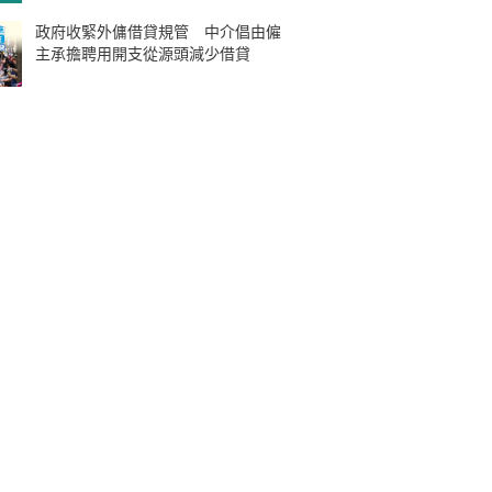
政府收緊外傭借貸規管 中介倡由僱
主承擔聘用開支從源頭減少借貸