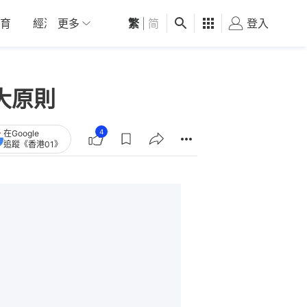
育
經濟
更多
01深圳
繁
觀點
|
简
健康
好食玩飛
登入
女
大原則
4
在Google
追蹤《香港01》