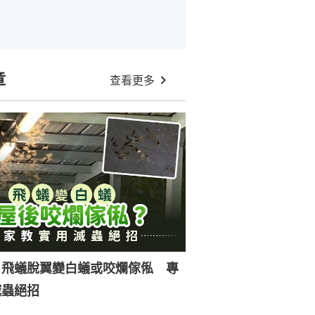
章
查看更多
｜飛蟻脫翼變白蟻或咬爛傢俬 專
滅蟲絕招