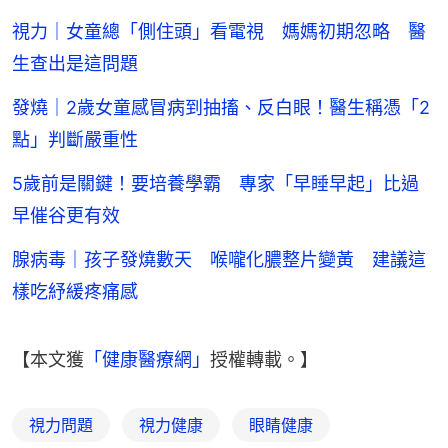
視力｜女童總「側住頭」看電視 媽媽初期忽略 醫
生查出是這問題
發燒｜2歲女童感冒病到抽搐、反白眼！醫生稱憑「2
點」判斷嚴重性
5歲前是關鍵！要培養學霸 專家「早睡早起」比過
早催谷更有效
腺病毒｜孩子發燒數天 喉嚨化膿整片變黃 建議這
樣吃紓緩疼痛感
【本文獲
「健康醫療網」
授權轉載。】
視力問題
視力健康
眼睛健康