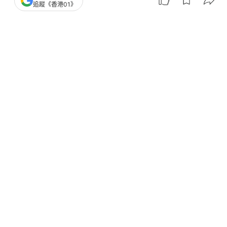
追蹤《香港01》
撰文：
阿言
出版：
2026-07-29 10:04
更新：
2026-07-29 10:04
嬰兒近視｜兒童近視｜內地一名5個月大嬰兒接受視
力檢查時，被診斷出有1000度近視。原來小朋友患高
度近視可能與遺傳有關！遺傳性高度近視有甚麼影