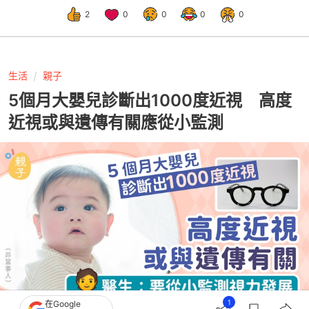
2
0
0
0
0
生活
親子
5個月大嬰兒診斷出1000度近視 高度
近視或與遺傳有關應從小監測
1
在Google