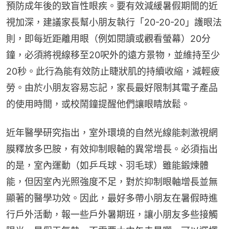
預防成年後的致盲性眼疾。要有效減緩暑假期間的近
視加深，建議家長幫小朋友執行「20-20-20」護眼法
則，即每近距離用眼（例如閱讀或觀看螢幕）20分
鐘，必須將視線移至20呎外的遠方景物，並維持至少
20秒。此行為能有效防止睫狀肌的持續收縮，減輕疲
勞。由於小朋友容易忘記，家長最好限制其電子產品
的使用時間，或校鬧鐘提醒他們讓眼睛放鬆。
近年醫學研究指出，室外環境的自然光線能刺激視網
膜釋放多巴胺，有效抑制眼軸的異常增長。必須指出
的是，室內運動（如乒乓球、羽毛球）雖能鍛煉體
能，但因室內光照強度不足，對於抑制眼軸增長並無
顯著的醫學功效。因此，最好多帶小朋友在暑假時進
行戶外活動，報一些戶外暑期班，讓小朋友多些接觸