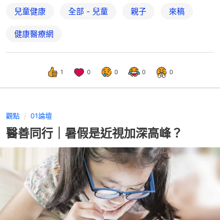
兒童健康
全部 - 兒童
親子
來稿
健康醫療網
1
0
0
0
0
觀點
01論壇
醫善同行｜暑假是近視加深高峰？