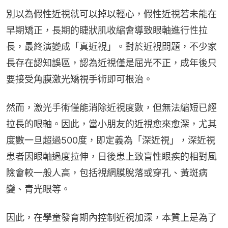
別以為假性近視就可以掉以輕心，假性近視若未能在
早期矯正，長期的睫狀肌收縮會導致眼軸進行性拉
長，最終演變成「真近視」。對於近視問題，不少家
長存在認知誤區，認為近視僅是屈光不正，成年後只
要接受角膜激光矯視手術即可根治。
然而，激光手術僅能消除近視度數，但無法縮短已經
拉長的眼軸。因此，當小朋友的近視愈來愈深，尤其
度數一旦超過500度，即定義為「深近視」，深近視
患者因眼軸過度拉伸，日後患上致盲性眼疾的相對風
險會較一般人高，包括視網膜脫落或穿孔、黃斑病
變、青光眼等。
因此，在學童發育期內控制近視加深，本質上是為了