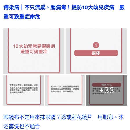
傳染病｜不只流感、腸病毒！提防10大幼兒疾病　嚴
重可致重症命危
+
33
眼鏡布不是用來抹眼鏡？恐或刮花鏡片 用肥皂、沐
浴露洗也不適合