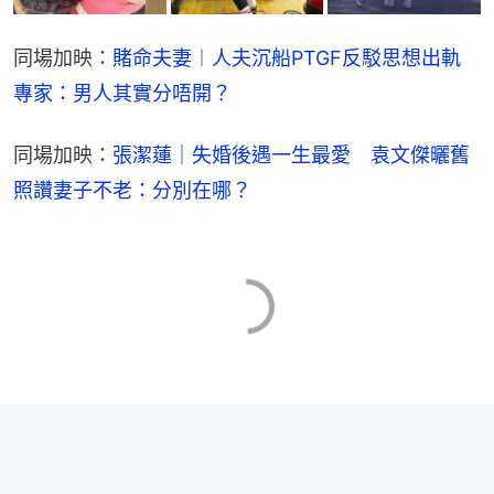
同場加映：
賭命夫妻︱人夫沉船PTGF反駁思想出軌　
專家：男人其實分唔開？
同場加映：
張潔蓮｜失婚後遇一生最愛　袁文傑曬舊
照讚妻子不老：分別在哪？