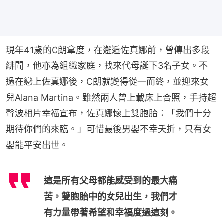
現年41歲的C朗拿度，在邂逅佐真娜前，曾傳出多段
緋聞，他亦為組織家庭，找來代母誕下3名子女。不
過在戀上佐真娜後，C朗就變得從一而終，並迎來女
兒Alana Martina。雖然兩人曾上載床上合照，手持超
聲波相片幸福宣布，佐真娜懷上雙胞胎：「我們十分
期待你們的來臨。」可惜最後男嬰不幸夭折，只有女
嬰能平安出世。
這是所有父母都能感受到的最大痛
苦。雙胞胎中的女兒出生，我們才
有力量帶著希望和幸福度過這刻。