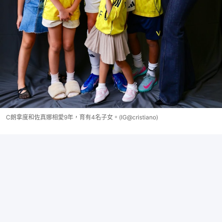
C朗拿度和佐真娜相愛9年，育有4名子女。(IG@cristiano)