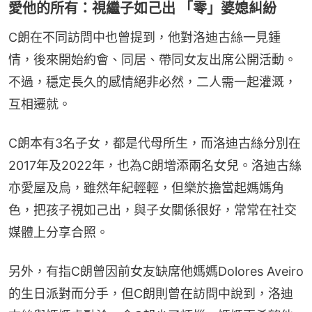
愛他的所有：視繼子如己出 「零」婆媳糾紛
C朗在不同訪問中也曾提到，他對洛迪古絲一見鍾
情，後來開始約會、同居、帶同女友出席公開活動。
不過，穩定長久的感情絕非必然，二人需一起灌溉，
互相遷就。
C朗本有3名子女，都是代母所生，而洛迪古絲分別在
2017年及2022年，也為C朗增添兩名女兒。洛迪古絲
亦愛屋及烏，雖然年紀輕輕，但樂於擔當起媽媽角
色，把孩子視如己出，與子女關係很好，常常在社交
媒體上分享合照。
另外，有指C朗曾因前女友缺席他媽媽Dolores Aveiro
的生日派對而分手，但C朗則曾在訪問中說到，洛迪