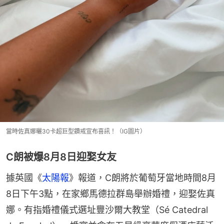
當時佐真娜曬30卡超巨型鑽戒宣布喜訊！（IG圖片）
C朗被爆8月8日迎娶女友
據英國《
太陽報
》報道，C朗將於葡萄牙當地時間8月
8日下午3點，在家鄉馬德拉群島舉辦婚禮，迎娶佐真
娜。有指婚禮儀式選址豐沙爾大教堂（Sé Catedral 