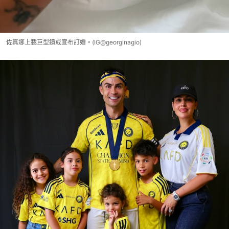
佐真娜上載巨型鑽戒宣布訂婚。(IG@georginagio)