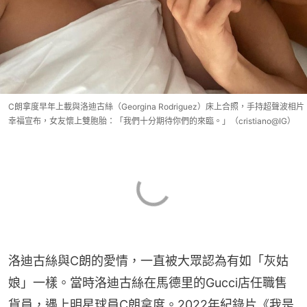
C朗拿度早年上載與洛迪古絲（Georgina Rodriguez）床上合照，手持超聲波相片
幸福宣布，女友懷上雙胞胎：「我們十分期待你們的來臨。」（cristiano@IG）
洛迪古絲與C朗的愛情，一直被大眾認為有如「灰姑
娘」一樣。當時洛迪古絲在馬德里的Gucci店任職售
貨員，遇上明星球員C朗拿度。2022年紀錄片《我是