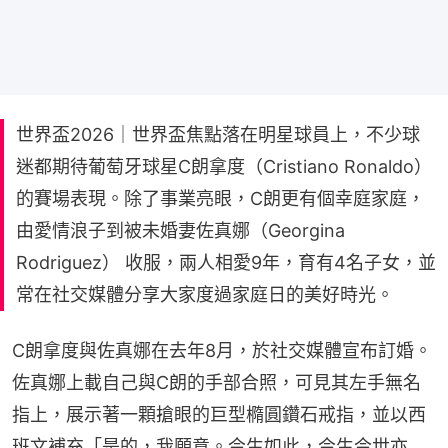
世界盃2026｜世界盃焦點落在明星球員上，不少球
迷都期待葡萄牙球星C朗拿度（Cristiano Ronaldo）
的賽場表現。除了事業亮眼，C朗更有個幸庭家庭，
由愛情浪子到被未婚妻佐真娜（Georgina
Rodriguez） 收服，兩人相愛9年，育有4名子女，並
常在社交媒體分享大家度過家庭日的美好時光。
C朗拿度與佐真娜在去年8月，於社交媒體宣布訂婚。
佐真娜上載自己與C朗的手部合照，可見其左手無名
指上，展示著一顆搶眼的巨型橢圓鑽石戒指，並以西
班文補充「是的，我願意。今生如此，今生今世亦