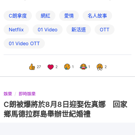
C朗拿度
網紅
愛情
名人故事
Netflix
01 Video
新活道
OTT
01‌ ‌Video‌ ‌OTT
27
2
1
1
2
娛樂
即時娛樂
C朗被爆將於8月8日迎娶佐真娜 回家
鄉馬德拉群島舉辦世紀婚禮