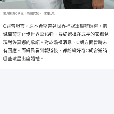
佐真娜為C朗誕下兩個女兒。（IG圖片）
C羅曾坦言，原本希望帶著世界杯冠軍舉辦婚禮，遺
憾葡萄牙止步世界盃16強，最終選擇在成長的家鄉兌
現對佐真娜的承諾。對於婚禮消息，C朗方面暫時未
有回應。而網民看到報道後，都紛紛好奇C朗會邀請
哪些球星出席婚禮。