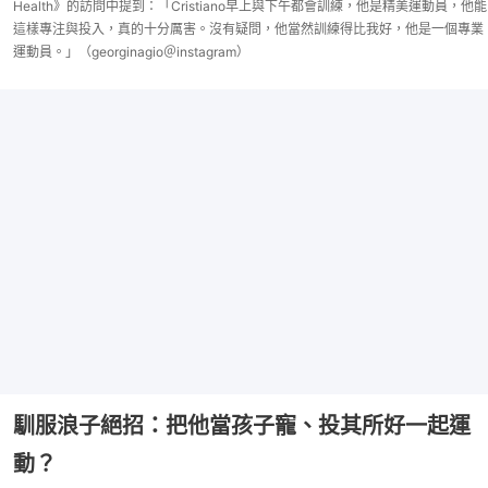
Health》的訪問中提到：「Cristiano早上與下午都會訓練，他是精美運動員，他能
這樣專注與投入，真的十分厲害。沒有疑問，他當然訓練得比我好，他是一個專業
運動員。」（georginagio＠instagram）
馴服浪子絕招：把他當孩子寵、投其所好一起運
動？