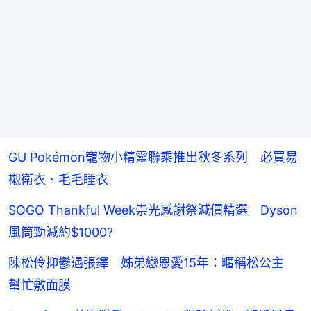
GU Pokémon寵物小精靈聯乘推出秋冬系列 必買易
襯衛衣、毛毛睡衣
SOGO Thankful Week崇光感謝祭減價精選 Dyson
風筒勁減約$1000?
陳松伶抑鬱遇張鐸 姊弟戀恩愛15年：暱稱松公主
幫忙敷面膜