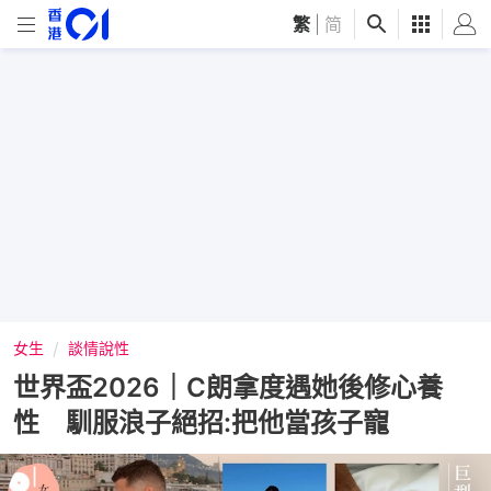
繁
|
简
女生
談情說性
世界盃2026｜C朗拿度遇她後修心養
性 馴服浪子絕招:把他當孩子寵