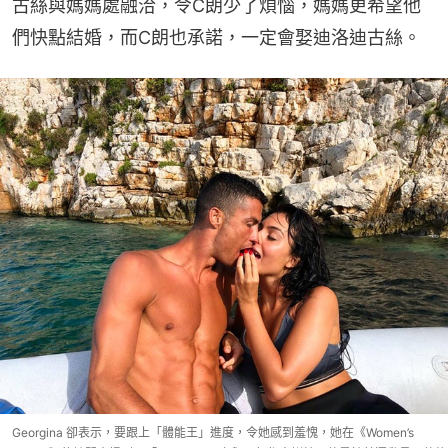
古絲與媽媽處融洽，令C朗少了煩惱，媽媽更希望他
們快點結婚，而C朗也承諾，一定會娶迪洛迪古絲。
Georgina 卻表示，要跟上「體能王」進度，令她感到羞愧，她在《Women’s