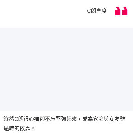
C朗拿度
縱然C朗很心痛卻不忘堅強起來，成為家庭與女友難
過時的依靠。