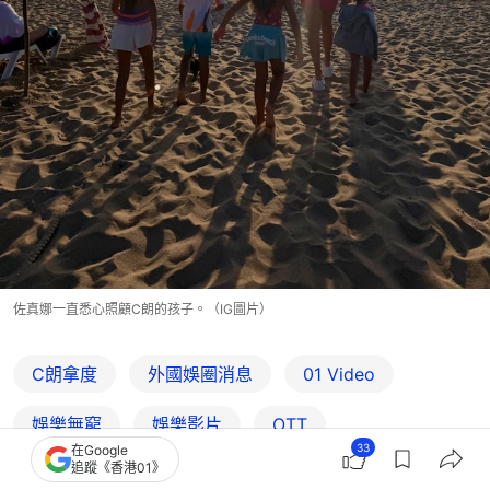
佐真娜一直悉心照顧C朗的孩子。（IG圖片）
C朗拿度
外國娛圈消息
01 Video
娛樂無窮
娛樂影片
OTT
33
在Google
追蹤《香港01》
01‌ ‌Video‌ ‌OTT