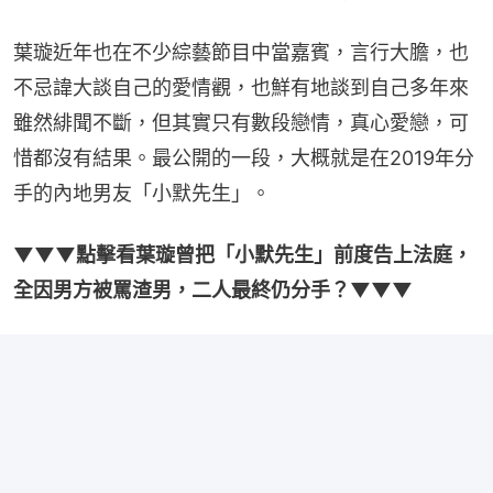
葉璇近年也在不少綜藝節目中當嘉賓，言行大膽，也
不忌諱大談自己的愛情觀，也鮮有地談到自己多年來
雖然緋聞不斷，但其實只有數段戀情，真心愛戀，可
惜都沒有結果。最公開的一段，大概就是在2019年分
手的內地男友「小默先生」。
▼▼▼點擊看葉璇曾把「小默先生」前度告上法庭，
全因男方被罵渣男，二人最終仍分手？▼▼▼