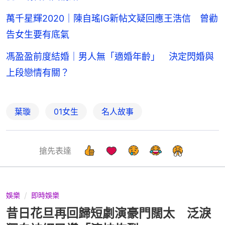
萬千星輝2020｜陳自瑤IG新帖文疑回應王浩信 曾勸
告女生要有底氣
馮盈盈前度結婚｜男人無「適婚年齡」 決定閃婚與
上段戀情有關？
葉璇
01女生
名人故事
搶先表達
娛樂
即時娛樂
昔日花旦再回歸短劇演豪門闊太 泛淚