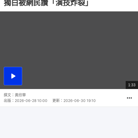
獨白被網民讚「演技炸裂」
播
放
1:33
總
影
共
片
時
撰文：
黃欣華
間
出版：
2026-06-28 10:00
更新：
2026-06-30 19:10