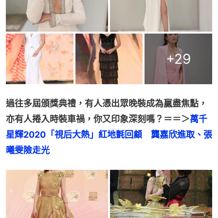
+
29
過往多屆頒獎典禮，有人憑出眾晚裝成為贏盡焦點，
亦有人捲入時裝車禍，你又印象深刻嗎？＝＝＞
萬千
星輝2020「視后大熱」紅地氈回顧　龔嘉欣進取、張
曦雯險走光