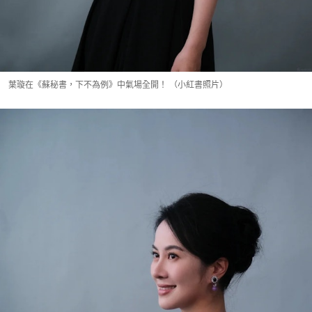
葉璇在《蘇秘書，下不為例》中氣場全開！ （小紅書照片）