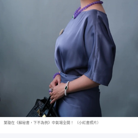
葉璇在《蘇秘書，下不為例》中氣場全開！ （小紅書照片）