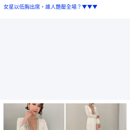
女星以低胸出席，誰人艷壓全場？▼▼▼