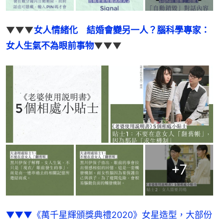
▼▼▼
女人情緒化　結婚會變另一人？腦科學專家：
女人生氣不為眼前事物
▼▼▼
+
7
▼▼▼《萬千星輝頒獎典禮2020》女星造型，大部份