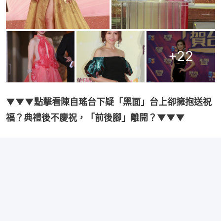
+
22
▼▼▼點擊看陳自瑤台下疑「黑面」台上卻擁抱送祝
福？典禮後不慶祝，「前後腳」離開？▼▼▼