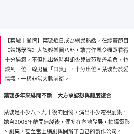
【葉璇｜愛情】葉璇近日成為網民熱話，在綜藝節目
《辣媽學院》大談娛樂圈八卦，敢言作風令觀眾看得
十分過癮，不但指出道時與胡杏兒被苑瓊丹欺負，也
談到一位一線男星「口臭」，十分出位。葉璇對於愛
情觀，一樣非常大膽前衛。
葉璇多年來緋聞不斷　大方承認想與前度復合
葉璇是不少八丶九十後的回憶，演出不少電視劇集，
她自2005年離開無綫後，便多在內地發展，拍攝電影
丶劇集，甚至當上編劇與開辦了自己的製作公司。