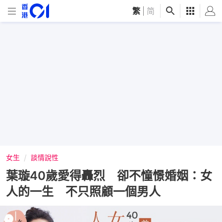
繁
|
简
女生
談情說性
葉璇40歲愛得轟烈 卻不憧憬婚姻：女
人的一生 不只照顧一個男人