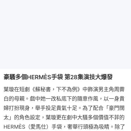
豪騷多個HERMÈS手袋 第28集演技大爆發
葉璇在短劇《蘇秘書，下不為例》中飾演男主角周霽
白的母親。戲中她一改私底下的隨意作風，以一身貴
婦打扮現身，舉手投足貴氣十足。為了配合「豪門闊
太」的角色設定，葉璇更在劇中大騷多個價值不菲的 
HERMÈS（愛馬仕）手袋，奢華行頭極為吸睛。除了