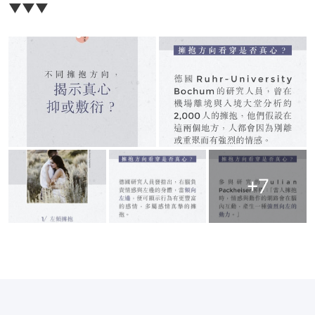
▼▼▼
+
7