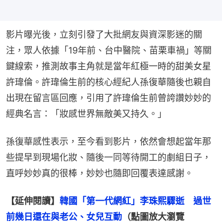
影片曝光後，立刻引發了大批網友與資深影迷的關
注，眾人依據「19年前、台中醫院、苗栗車禍」等關
鍵線索，推測故事主角就是當年紅極一時的甜美女星
許瑋倫。許瑋倫生前的核心經紀人孫復華隨後也親自
出現在留言區回應，引用了許瑋倫生前曾誇讚妙妙的
經典名言：「妝感世界無敵美又持久。」
孫復華感性表示，至今看到影片，依然會想起當年那
些提早到現場化妝、隨後一同等待開工的劇組日子，
直呼妙妙真的很棒，妙妙也隨即回覆表達感謝。
【延伸閱讀】
韓國「第一代網紅」李珠熙驟逝　過世
前幾日還在與老公、女兒互動
（點圖放大瀏覽