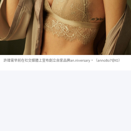
許瑋甯早前在社交媒體上宣布創立自家品牌an.niversary。（anno8o7@IG）