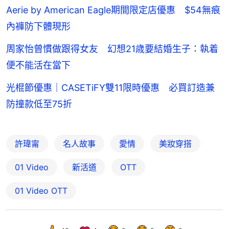
Aerie by American Eagle期間限定店優惠 $54無痕
內褲防下體現形
周家怡曾慣做跟得女友 幻想21歳要結婚生子：執着
便不能活在當下
光棍節優惠｜CASETiFY雙11限時優惠 必買訂造兼
防撞款低至75折
許瑋甯
名人故事
愛情
美妝穿搭
01 Video
新活道
OTT
01‌ ‌Video‌ ‌OTT