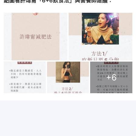
點圖看許瑋甯「6+6飲食法」與營養師建議：
+
6