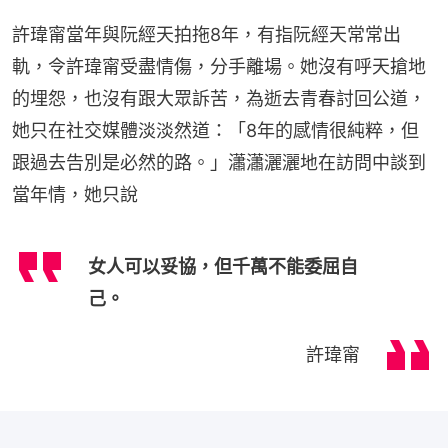
許瑋甯當年與阮經天拍拖8年，有指阮經天常常出
軌，令許瑋甯受盡情傷，分手離場。她沒有呼天搶地
的埋怨，也沒有跟大眾訴苦，為逝去青春討回公道，
她只在社交媒體淡淡然道：「8年的感情很純粹，但
跟過去告別是必然的路。」瀟瀟灑灑地在訪問中談到
當年情，她只說
女人可以妥協，但千萬不能委屈自
己。
許瑋甯