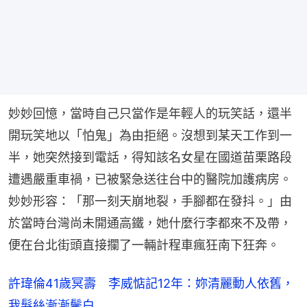
妙妙回憶，當時自己只當作是年輕人的玩笑話，還半
開玩笑地以「怕鬼」為由拒絕。沒想到某天工作到一
半，她突然接到電話，得知該名女星在國道苗栗路段
遭遇嚴重車禍，已被緊急送往台中的醫院加護病房。
妙妙形容：「那一刻天崩地裂，手腳都在發抖。」由
於當時台灣尚未開通高鐵，她什麼行李都來不及帶，
便在台北街頭直接攔了一輛計程車瘋狂南下狂奔。
許瑋倫41歲冥壽 李威惦記12年：妳清麗動人依舊，
我髮絲漸漸鬢白