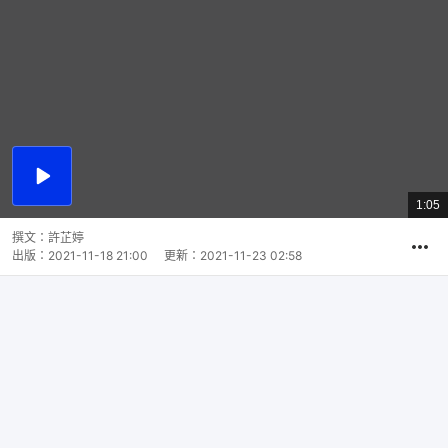
播
放
1:05
總
影
共
片
時
撰文：
許芷婷
間
出版：
2021-11-18 21:00
更新：
2021-11-23 02:58