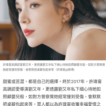
許瑋甯高調認愛劉又年，更透露劉又年私下細心待她如照顧嬰兒般，如對方曾察覺
她經常撞到受傷，會默默把桌腳包起來等（許瑋甯@微博)
甜蜜或苦澀，都是自己的選擇。終於2017年，許瑋甯
高調認愛導演劉又年，更透露劉又年私下細心待她如
照顧嬰兒般，如對方曾察覺她經常撞到受傷，會默默
把桌腳包起來等，眾人都以為許瑋甯收獲幸福愛情之