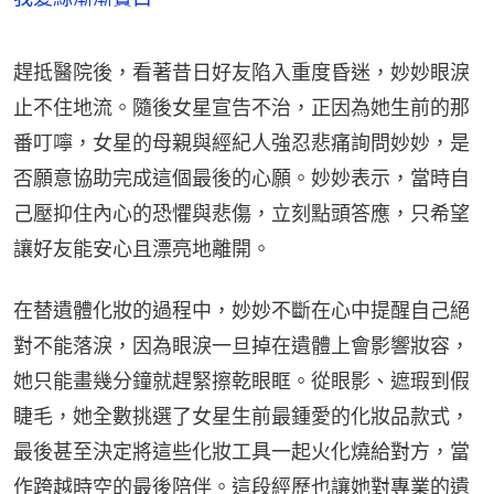
趕抵醫院後，看著昔日好友陷入重度昏迷，妙妙眼淚
止不住地流。隨後女星宣告不治，正因為她生前的那
番叮嚀，女星的母親與經紀人強忍悲痛詢問妙妙，是
否願意協助完成這個最後的心願。妙妙表示，當時自
己壓抑住內心的恐懼與悲傷，立刻點頭答應，只希望
讓好友能安心且漂亮地離開。
在替遺體化妝的過程中，妙妙不斷在心中提醒自己絕
對不能落淚，因為眼淚一旦掉在遺體上會影響妝容，
她只能畫幾分鐘就趕緊擦乾眼眶。從眼影、遮瑕到假
睫毛，她全數挑選了女星生前最鍾愛的化妝品款式，
最後甚至決定將這些化妝工具一起火化燒給對方，當
作跨越時空的最後陪伴。這段經歷也讓她對專業的遺