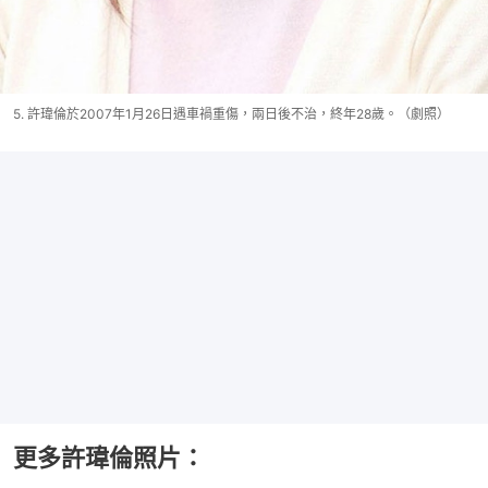
5. 許瑋倫於2007年1月26日遇車禍重傷，兩日後不治，終年28歲。（劇照）
更多許瑋倫照片：