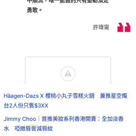
中順流，唯一能做的只有堅韌淡定
勇敢。
許瑋甯
Häagen-Dazs X 櫻桃小丸子雪糕火鍋 兼推星空燭
台2人份只售$3XX
Jimmy Choo｜首推美妝系列香港開賣：全加淡香
水 啞緻唇膏減唇紋