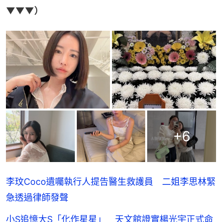
▼▼▼）
+
6
李玟Coco遺囑執行人提告醫生救護員 二姐李思林緊
急透過律師發聲
小S追憶大S「化作星星」 天文館證實楊光宇正式命