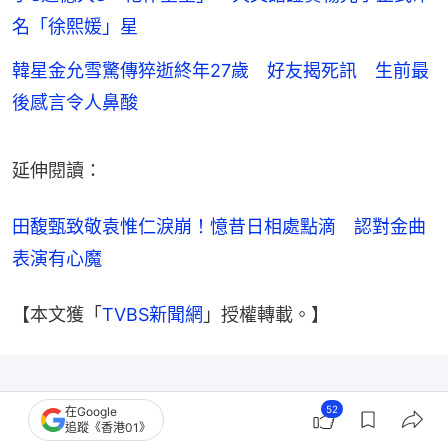
名「徐熙媛」星
韓星金允雪驚傳猝逝終年27歲 好友揭死訊 生前最
後感言令人鼻酸
延伸閱讀：
田馥甄致敬袁惟仁淚崩！憶昔日相處點滴　認對金曲
表演有心魔
【本文獲「
TVBS新聞網
」授權轉載。】
52
在Google
追蹤《香港01》