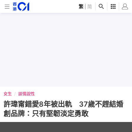
繁
|
简
女生
談情說性
許瑋甯錯愛8年被出軌 37歲不趕結婚
創品牌：只有堅韌淡定勇敢