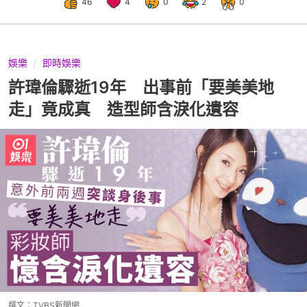
46
4
0
2
0
娛樂
即時娛樂
許瑋倫驟逝19年 出事前「要美美地
走」竟成真 造型師含淚化遺容
撰文：
TVBS新聞網