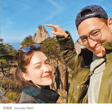
許瑋甯（anno8o7@IG）