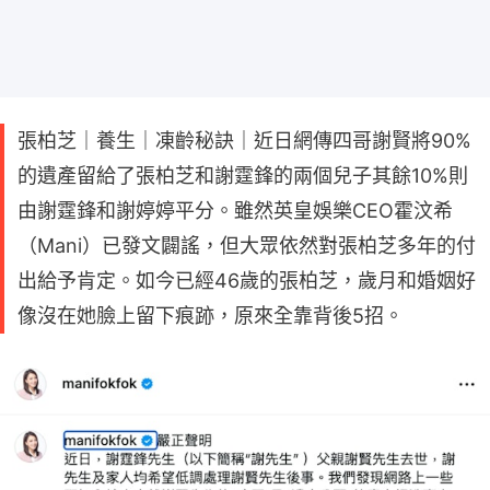
張柏芝｜養生｜凍齡秘訣｜近日網傳四哥謝賢將90%
的遺產留給了張柏芝和謝霆鋒的兩個兒子其餘10%則
由謝霆鋒和謝婷婷平分。雖然英皇娛樂CEO霍汶希
（Mani）已發文闢謠，但大眾依然對張柏芝多年的付
出給予肯定。如今已經46歲的張柏芝，歲月和婚姻好
像沒在她臉上留下痕跡，原來全靠背後5招。