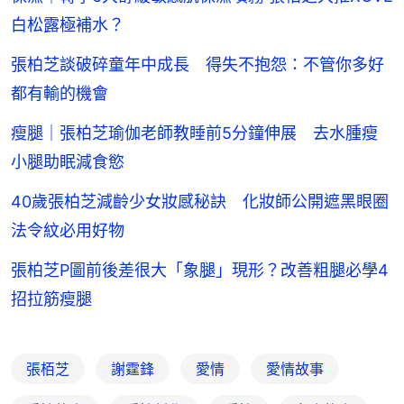
白松露極補水？
張柏芝談破碎童年中成長 得失不抱怨：不管你多好
都有輸的機會
瘦腿｜張柏芝瑜伽老師教睡前5分鐘伸展 去水腫瘦
小腿助眠減食慾
40歲張柏芝減齡少女妝感秘訣 化妝師公開遮黑眼圈
法令紋必用好物
張柏芝P圖前後差很大「象腿」現形？改善粗腿必學4
招拉筋瘦腿
張栢芝
謝霆鋒
愛情
愛情故事