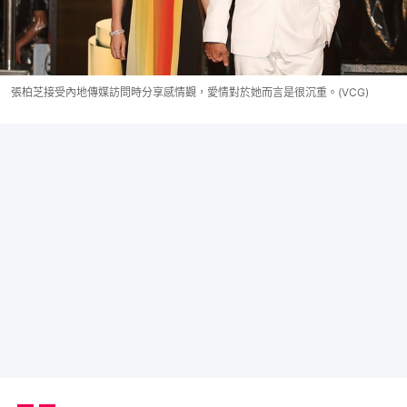
張柏芝接受內地傳媒訪問時分享感情觀，愛情對於她而言是很沉重。(VCG)