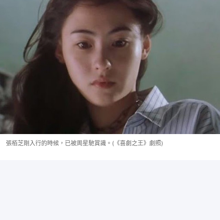
張栢芝剛入行的時候，已被周星馳賞識。(《喜劇之王》劇照)