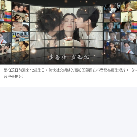
張柏芝日前迎來42歲生日，熱忱社交網絡的張柏芝隨即在抖音發布慶生短片。（抖
音＠張柏芝）