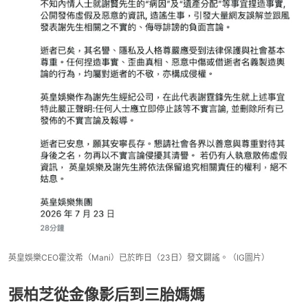
英皇娛樂CEO霍汶希（Mani）已於昨日（23日）發文闢謠。（IG圖片）
張柏芝從金像影后到三胎媽媽