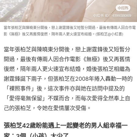
當年張柏芝與陳曉東分開後，戀上謝霆鋒後又短暫分開過，最後有傳兩人因合作電
影《無極》後又再舊情復燃，隔年兩人更火速宣布結婚。(張柏芝@小紅書)
當年張柏芝與陳曉東分開後，戀上謝霆鋒後又短暫分
開過，最後有傳兩人因合作電影《無極》後又再舊情
復燃，隔年兩人更火速宣布結婚，婚後張柏芝相繼為
謝霆鋒誕下兩子，但張柏芝在2008年捲入轟動一時的
「裸照事件」後，這次事件亦與她在訪問中提及的
「愛得毫無保留」不媒而合，而每次愛得全然奉上自
己的張柏芝，令她在愛情屢次受傷。
張柏芝42歲盼能遇上一起變老的男人組幸福一
家：3個（小孩）太少了