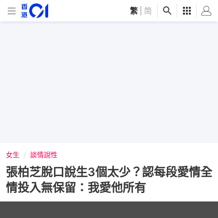
繁
|
简
女生
談情說性
張柏芝脫口說生3個太少？認每段愛情全
情投入無保留：我愛他所有