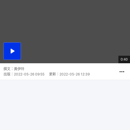
播
放
0:40
總
影
共
片
時
撰文：
黃伊玲
間
出版：
2022-05-26 09:55
更新：
2022-05-26 12:39