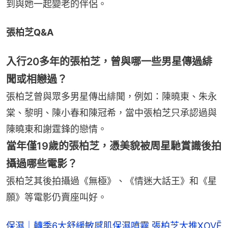
到與她一起變老的伴侶。
張柏芝Q&A
入行20多年的張柏芝，曾與哪一些男星傳過緋
聞或相戀過？
張柏芝曾與眾多男星傳出緋聞，例如：陳曉東、朱永
棠、黎明、陳小春和陳冠希，當中張柏芝只承認過與
陳曉東和謝霆鋒的戀情。
當年僅19歲的張柏芝，憑美貌被周星馳賞識後拍
攝過哪些電影？
張柏芝其後拍攝過《無極》、《情迷大話王》和《星
願》等電影仍賣座叫好。
保濕｜轉季6大舒緩敏感肌保濕噴霧 張柏芝大推XOVĒ