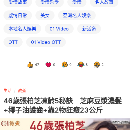
愛情故事
愛情哲學
愛情
名人故事
感情日常
美女
亞洲名人娛樂
本地名人娛樂
01 Video
新活道
OTT
01‌ ‌Video‌ ‌OTT
47
0
0
8
2
生活
教煮
46歲張柏芝凍齡5秘訣 芝麻豆漿濃髮
+椰子油護齒+靠2物狂瘦23公斤