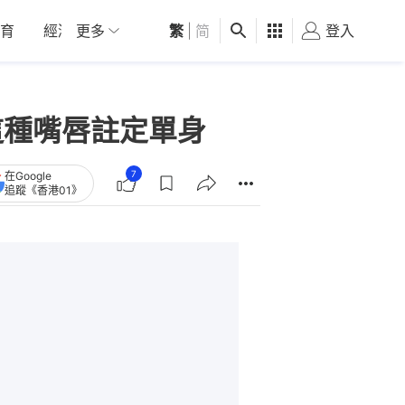
育
經濟
更多
01深圳
繁
觀點
|
简
健康
好食玩飛
登入
女
這種嘴唇註定單身
7
在Google
追蹤《香港01》