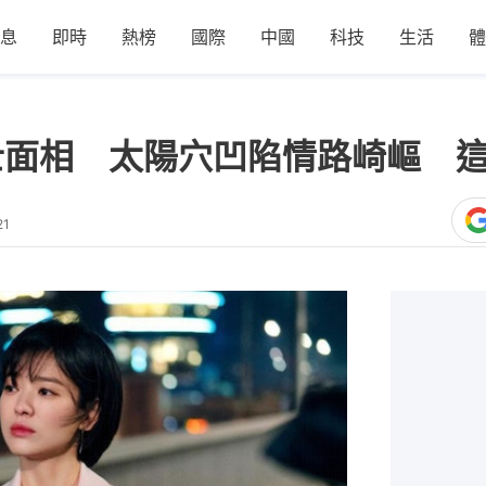
息
即時
熱榜
國際
中國
科技
生活
體
士面相 太陽穴凹陷情路崎嶇 
21