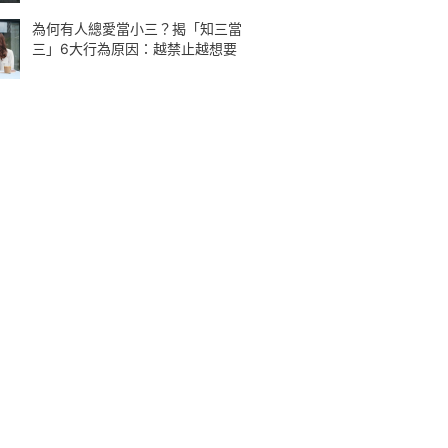
為何有人總愛當小三？揭「知三當
三」6大行為原因：越禁止越想要