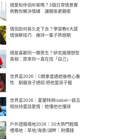
總愛和伴侶吵架嗎？3個日常情景實
例教你解決情緒 讓關係更親密
情侶如何長久走下去？學習教6大感
情保鮮技巧 維持一輩子熱戀期
總是喜歡同一類男生？研究揭理想型
真相：原來你一直在找「自己」
世界盃2026｜C朗拿度遇她後修心養
性 馴服浪子絕招:把他當孩子寵
世界盃2026｜夏蘭特與Isabel一路互
相扶持童話愛情：她懂他也懂球
戶外證婚場地2026｜30大熱門輕婚
禮場地：草地/海景/湖畔｜附價錢