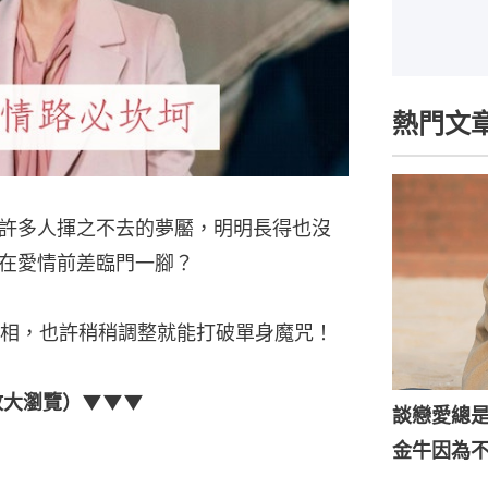
熱門文
許多人揮之不去的夢靨，明明長得也沒
在愛情前差臨門一腳？
相，也許稍稍調整就能打破單身魔咒！
放大瀏覽）▼▼▼
談戀愛總
金牛因為