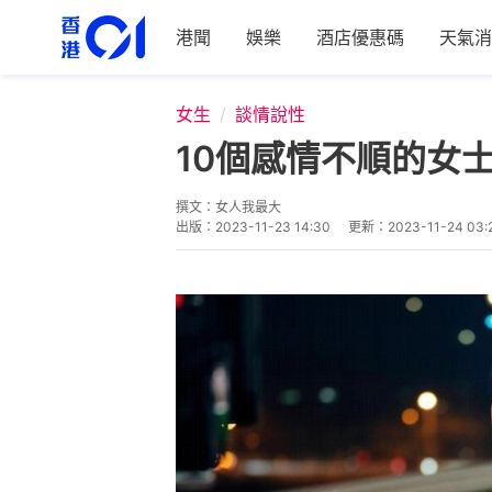
港聞
娛樂
酒店優惠碼
天氣消
女生
談情說性
10個感情不順的女
撰文：
女人我最大
出版：
2023-11-23 14:30
更新：
2023-11-24 03: