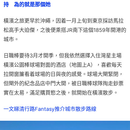
持　為的就是那個她
橫濱之旅更早於沖繩，因着一月上旬到東京採訪馬拉
松高手大迫傑，之後便乘搭JR南下這個1859年開港的
城市。
日職棒要待3月才開季，但我依然選擇入住灣星主場
橫濱公園棒球場對面的酒店（地圖上A），喜歡每天
拉開窗簾看着球場的日與夜的感覺。球場大閘緊閉，
但閘外的紀念品店中門大開，被日職棒球隊掏走鈔票
實在太易，滿足購買慾之後，就開始在橫濱散步。
一文睇清行路Fantasy推介城市散步路線