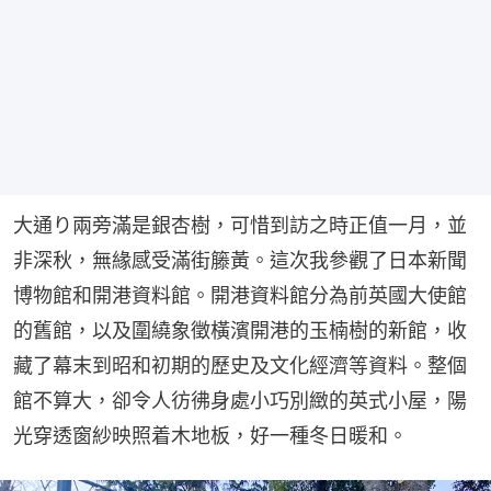
大通り兩旁滿是銀杏樹，可惜到訪之時正值一月，並
非深秋，無緣感受滿街籐黃。這次我參觀了日本新聞
博物館和開港資料館。開港資料館分為前英國大使館
的舊館，以及圍繞象徵橫濱開港的玉楠樹的新館，收
藏了幕末到昭和初期的歷史及文化經濟等資料。整個
館不算大，卻令人彷彿身處小巧別緻的英式小屋，陽
光穿透窗紗映照着木地板，好一種冬日暖和。