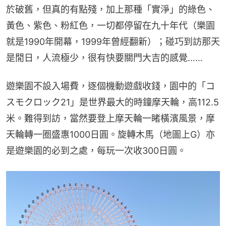
於破舊，但真的有點殘，加上那種「實淨」的綠色、
黃色、紫色、粉紅色，一切都停留在九十年代（樂園
就是1990年開幕，1999年曾經翻新）；碰巧到訪那天
是閒日，人流極少，很有快要關門大吉的感覺……
遊樂園不設入場費，逐個機動遊戲收錢，園中的「コ
スモクロック21」是世界最大的時鐘摩天輪，高112.5
米。難得到訪，當然要登上摩天輪一睹橫濱風景，摩
天輪轉一圈盛惠1000日圓。旋轉木馬（地圖上G）亦
是遊樂園的必到之處，每玩一次收300日圓。