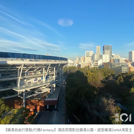
【橫濱自由行景點/行路Fantasy】酒店房間對住橫濱公園，感受橫濱DeNA灣星主