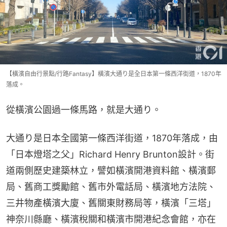
【橫濱自由行景點/行路Fantasy】橫濱大通り是全日本第一條西洋街道，1870年
落成。
從橫濱公園過一條馬路，就是大通り。
大通り是日本全國第一條西洋街道，1870年落成，由
「日本燈塔之父」Richard Henry Brunton設計。街
道兩側歷史建築林立，譬如橫濱開港資料館、橫濱郵
局、舊商工獎勵館、舊市外電話局、橫濱地方法院、
三井物產橫濱大廈、舊關東財務局等，橫濱「三塔」
神奈川縣廳、橫濱稅關和橫濱市開港紀念會館，亦在