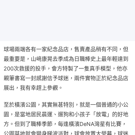
球場兩端各有一家紀念品店，售賣產品稍有不同，但
最重要是，山﨑康晃去季成為日職棒史上最年輕達到
200次救援的投手，會方特製了一隻真手模型，他亦
親筆書寫一封感謝信予球迷，兩件實物正於紀念品店
展出，我有幸趕上參觀。
至於橫濱公園，其實無甚特別，就是一個普通的小公
園，是當地居民晨運、遛狗和小孩子「放電」的好地
方。但到了職棒季節，每逢橫濱DeNA灣星有比賽，
公園草地就會變身睇波派對，球會放置大熒幕，球迷