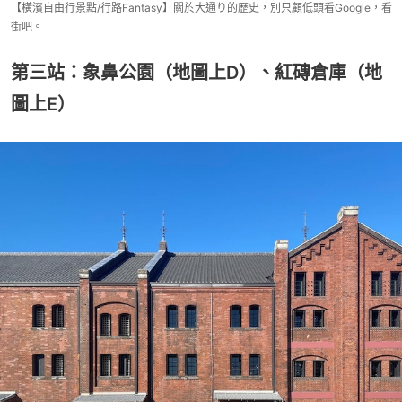
【橫濱自由行景點/行路Fantasy】關於大通り的歷史，別只顧低頭看Google，看
街吧。
第三站：象鼻公園（地圖上D）、紅磚倉庫（地
圖上E）