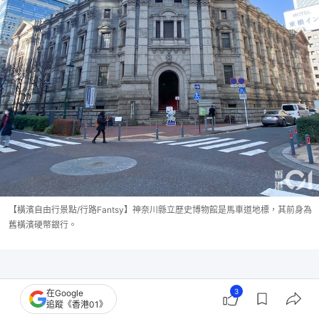
【橫濱自由行景點/行路Fantsy】神奈川縣立歷史博物館是馬車道地標，其前身為
舊橫濱硬幣銀行。
3
在Google
追蹤《香港01》