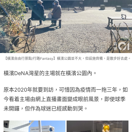
【橫濱自由行景點/行路Fantasy】橫濱公園並不大，但設施齊備，是散步好去處。
橫濱DeNA灣星的主場就在橫濱公園內。
原本2020年就要到訪，可惜因為疫情而一拖三年，如
今看着主場由網上直播畫面變成眼前風景，即使球季
未開鑼，但作為球迷已經感動到哭。