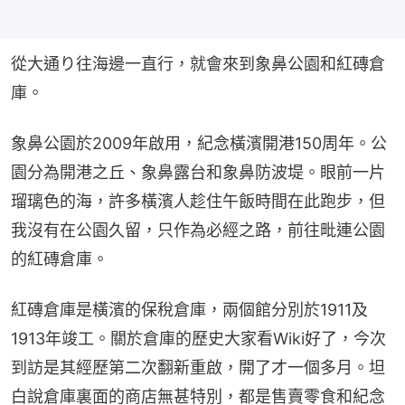
從大通り往海邊一直行，就會來到象鼻公園和紅磚倉
庫。
象鼻公園於2009年啟用，紀念橫濱開港150周年。公
園分為開港之丘、象鼻露台和象鼻防波堤。眼前一片
瑠璃色的海，許多橫濱人趁住午飯時間在此跑步，但
我沒有在公園久留，只作為必經之路，前往毗連公園
的紅磚倉庫。
紅磚倉庫是橫濱的保稅倉庫，兩個館分別於1911及
1913年竣工。關於倉庫的歷史大家看Wiki好了，今次
到訪是其經歷第二次翻新重啟，開了才一個多月。坦
白說倉庫裏面的商店無甚特別，都是售賣零食和紀念