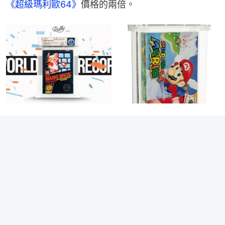
《超級瑪利歐64》
價格的兩倍。