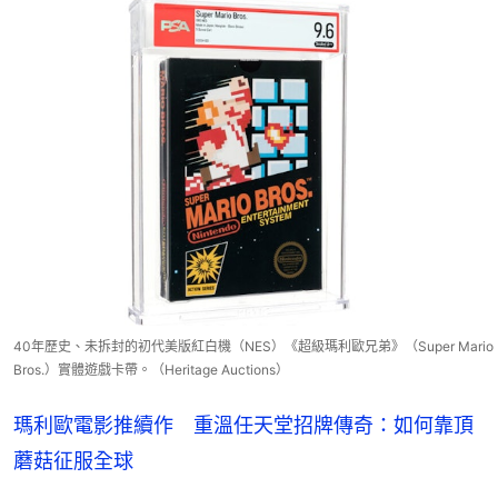
40年歷史、未拆封的初代美版紅白機（NES）《超級瑪利歐兄弟》（Super Mario
Bros.）實體遊戲卡帶。（Heritage Auctions）
瑪利歐電影推續作 重溫任天堂招牌傳奇：如何靠頂
蘑菇征服全球