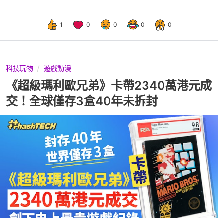
1
0
0
0
0
科技玩物
遊戲動漫
《超級瑪利歐兄弟》卡帶2340萬港元成
交！全球僅存3盒40年未拆封