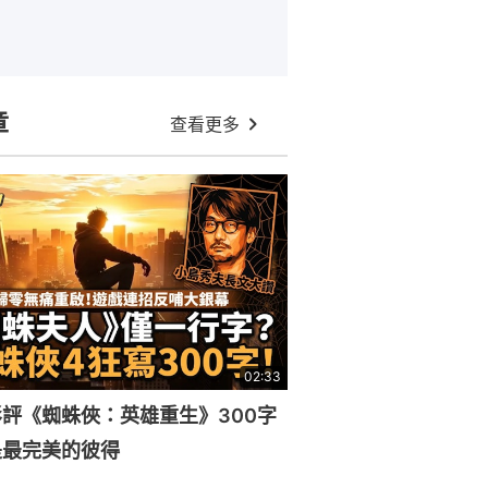
章
查看更多
02:33
評《蜘蛛俠：英雄重生》300字
是最完美的彼得