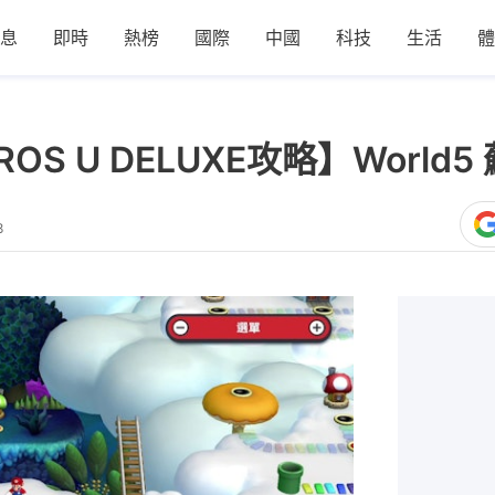
息
即時
熱榜
國際
中國
科技
生活
體
 BROS U DELUXE攻略】Worl
8