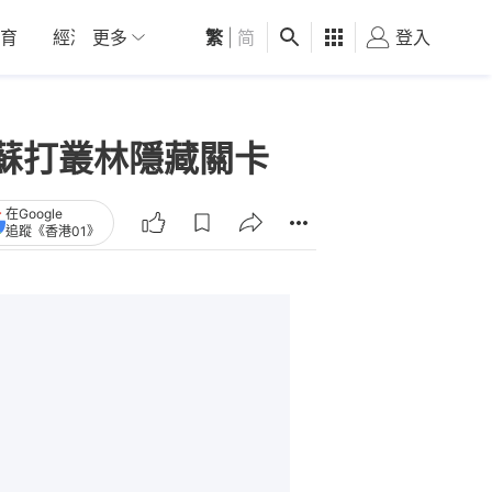
育
經濟
更多
01深圳
繁
觀點
|
简
健康
好食玩飛
登入
女
d5 蘇打叢林隱藏關卡
在Google
追蹤《香港01》