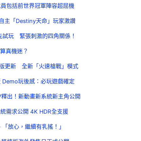
成員包括前世界冠軍陣容超屈機
發商自主「Destiny天命」玩家激讚
》加強版搶先試玩 緊張刺激的四角關係！
算真機迷？
狂殺公測版更新 全新「火速槍戰」模式
重製版 Demo玩後感：必玩遊戲確定
PV釋出！新動畫新系統新主角公開
PC版系統需求公開 4K HDR全支援
堀洋平 「放心，繼續有乳搖！」