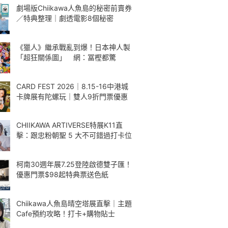
劇場版Chiikawa人魚島的秘密前賣券
／特典整理｜劇透電影8個秘密
《獵人》繼承戰亂到爆！日本神人製
「超狂關係圖」 網：冨樫都驚
CARD FEST 2026｜8.15-16中港城
卡牌展有陀螺玩｜雙人9折門票優惠
CHIIKAWA ARTIVERSE特展K11直
擊：跟忠粉朝聖 5 大不可錯過打卡位
柯南30週年展7.25登陸啟德雙子匯！
優惠門票$98起特典票送色紙
Chiikawa人魚島晴空塔展直擊｜主題
Cafe預約攻略！打卡+購物貼士