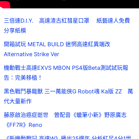
三倍速D.I.Y. 高達渣古紅彗星口罩 紙藝達人免費
分享紙模
開箱試玩 METAL BUILD 迷惘高達紅異端改
Alternative Strike Ver
機動戰士高達EXVS MBON PS4版Beta測試試玩報
告：完美移植！
黑色戰鬥暴龍獸 三一萬能俠G Robot魂 Ka版 ZZ 萬
代大量新作
藤原啟治癌症逝世 曾配音《蠟筆小新》野原廣志
《FF7R》Reno
《新機動戰記 高達W》播出25週年 分析紅足4分1世