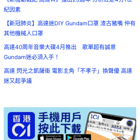
紀因素
【新冠肺炎】高達迷DIY Gundam口罩 渣古豬嘴 仲有
其他機械人口罩
高達40周年音樂大碟4月推出 歌單超有誠意
Gundam迷必須入手！
高達 閃光之凱薩衛 電影主角「不孝子」換聲優 高達
迷又起爭議