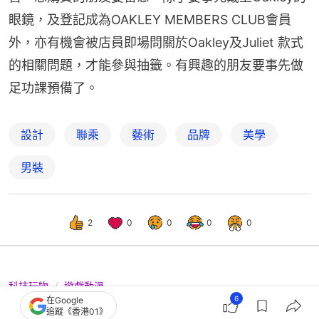
眼鏡，及登記成為OAKLEY MEMBERS CLUB會員
外，亦有機會被店員即場問關於Oakley及Juliet 款式
的相關問題，才能參與抽籤。有興趣的朋友要事先做
足功課預備了。
設計
聯乘
藝術
品牌
美學
男裝
2
0
0
0
0
科技玩物
遊戲動漫
6
在Google
高達RG XARX-ZERO發表｜清水榮一設
追蹤《香港01》