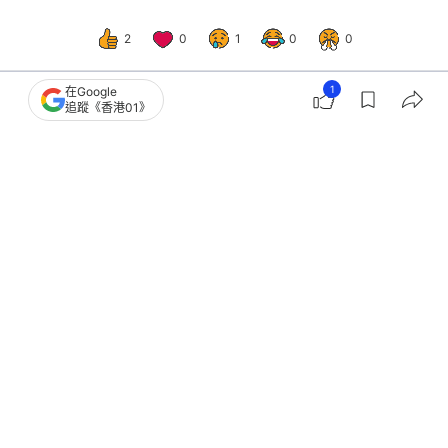
2
0
1
0
0
1
在Google
追蹤《香港01》
科技玩物
遊戲動漫
PS5香港行貨5月加價兩成！PS5 Pro高
達$6,502！戰爭波及成本增加