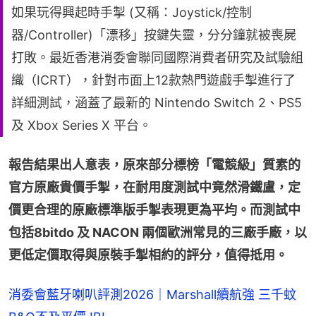
如果玩得興起時手掣 (又稱：Joystick/控制
器/Controller)「漂移」按鍵失靈，分分鐘就被喪屍
打敗。最近香港消委會聯同國際消費者研究及試驗組
織（ICRT），針對市面上12款熱門遊戲手掣進行了
詳細測試，涵蓋了最新的 Nintendo Switch 2、PS5
及 Xbox Series X 平台。
報告結果出人意表，原來部分標榜「電競級」質素的
官方原廠貴價手掣，在耐用度測試中竟然滑鐵盧，定
價更合理的原廠標準版手掣表現更為平均。而測試中
包括8bitdo 及 NACON 兩個歐洲常見的三廠手廠，以
更低定價取得與原裝手掣相約的評分，值得抵用。
消委會藍牙喇叭評測2026｜Marshall續航強 三千蚊