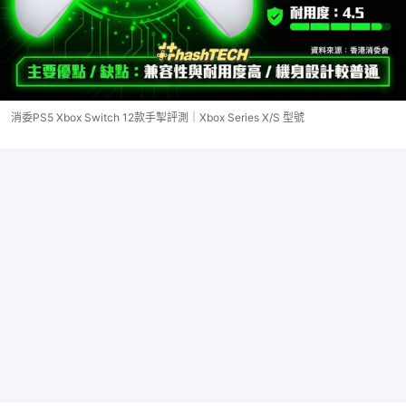
消委PS5 Xbox Switch 12款手掣評測｜Xbox Series X/S 型號