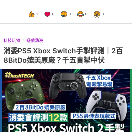
1
0
0
0
0
科技玩物
遊戲動漫
消委PS5 Xbox Switch手掣評測｜2百
8BitDo媲美原廠？千五貴掣中伏