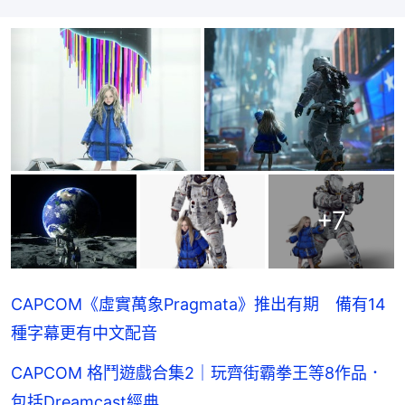
+
7
CAPCOM《虛實萬象Pragmata》推出有期 備有14
種字幕更有中文配音
CAPCOM 格鬥遊戲合集2｜玩齊街霸拳王等8作品．
包括Dreamcast經典