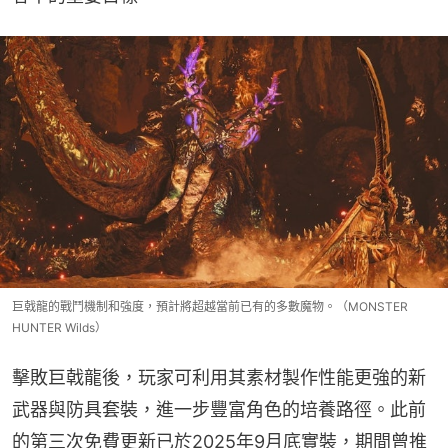
巨戟龍的戰鬥機制和強度，預計將超越當前已有的多數魔物。（MONSTER
HUNTER Wilds）
擊敗巨戟龍後，玩家可利用其素材製作性能更強的新
武器與防具套裝，進一步豐富角色的培養路徑。此前
的第三次免費更新已於2025年9月底實裝，期間曾推