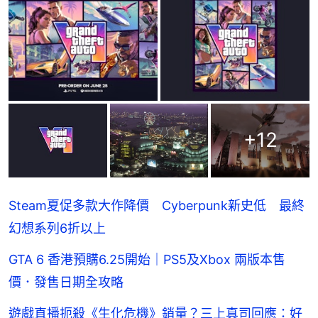
+
12
Steam夏促多款大作降價 Cyberpunk新史低 最終
幻想系列6折以上
GTA 6 香港預購6.25開始｜PS5及Xbox 兩版本售
價．發售日期全攻略
遊戲直播扼殺《生化危機》銷量？三上真司回應：好