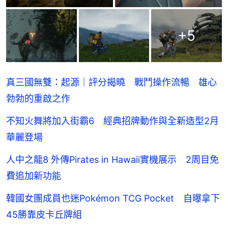
+
5
真三國無雙：起源｜評分揭曉 戰鬥操作流暢 雄心
勃勃的重啟之作
不知火舞將加入街霸6 經典招牌動作與全新造型2月
華麗登場
人中之龍8 外傳Pirates in Hawaii實機展示 2周目免
費追加新功能
韓國女團成員也迷Pokémon TCG Pocket 自曝拿下
45勝靠皮卡丘牌組