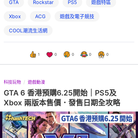
GTA
Rockstar
PS5
遊戲特區
Xbox
ACG
遊戲及電子競技
COOL潮流生活網
1
0
0
0
0
科技玩物
遊戲動漫
GTA 6 香港預購6.25開始｜PS5及
Xbox 兩版本售價．發售日期全攻略