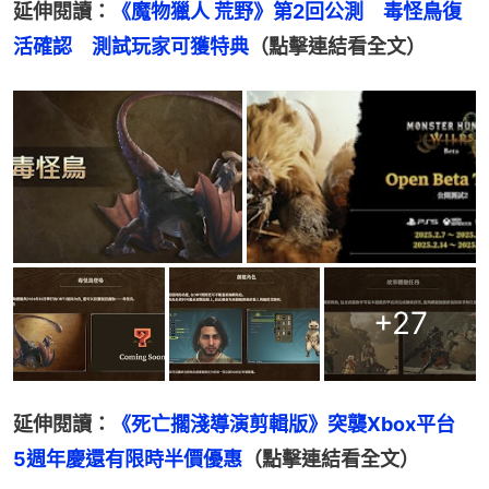
延伸閱讀：
《魔物獵人 荒野》第2回公測　毒怪鳥復
活確認　測試玩家可獲特典
（點擊連結看全文）
+
27
延伸閱讀：
《死亡擱淺導演剪輯版》突襲Xbox平台　
5週年慶還有限時半價優惠
（點擊連結看全文）