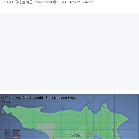
GTA 6的地圖消息（facebook＠GTA 6 News Source）