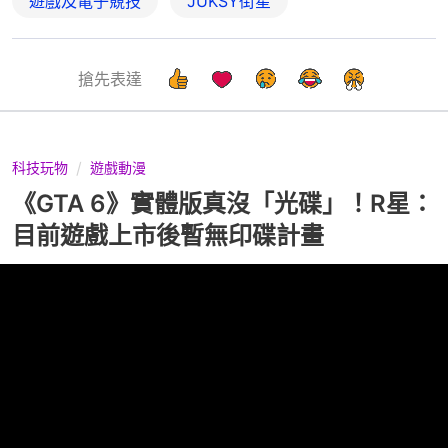
遊戲及電子競技
JUKSY街星
搶先表達
科技玩物
遊戲動漫
《GTA 6》實體版真沒「光碟」！R星：
目前遊戲上市後暫無印碟計畫