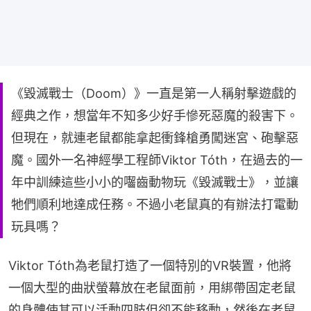
《毀滅戰士（Doom）》一直是第一人稱射擊遊戲的
經典之作，想當年不知多少好手慘死惡魔的殺害下。
但現在，就連老鼠都能拿起衝鋒槍勇闖迷宮、砲擊惡
魔。國外一名神經學工程師Viktor Tóth，在過去的一
年中訓練這些小小的囓齒動物玩《毀滅戰士》，並讓
牠們順利地達成任務。不過小老鼠真的有辦法打電動
玩具嗎？
Viktor Tóth為老鼠打造了一個特別的VR裝置，他將
一個大型的曲狀螢幕放在老鼠面前，用綁帶固定老鼠
的身體使其可以活動四肢但卻不能移動，然後在老鼠