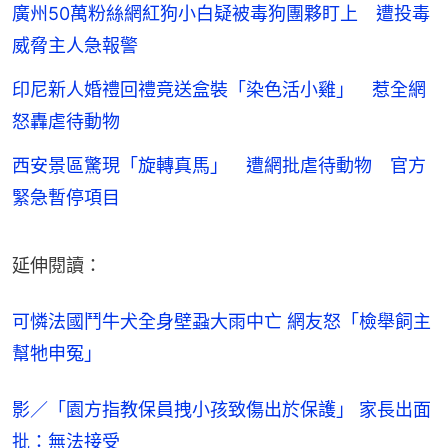
廣州50萬粉絲網紅狗小白疑被毒狗團夥盯上 遭投毒
威脅主人急報警
印尼新人婚禮回禮竟送盒裝「染色活小雞」 惹全網
怒轟虐待動物
西安景區驚現「旋轉真馬」 遭網批虐待動物 官方
緊急暫停項目
延伸閱讀：
可憐法國鬥牛犬全身壁蝨大雨中亡 網友怒「檢舉飼主
幫牠申冤」
影／「園方指教保員拽小孩致傷出於保護」 家長出面
批：無法接受