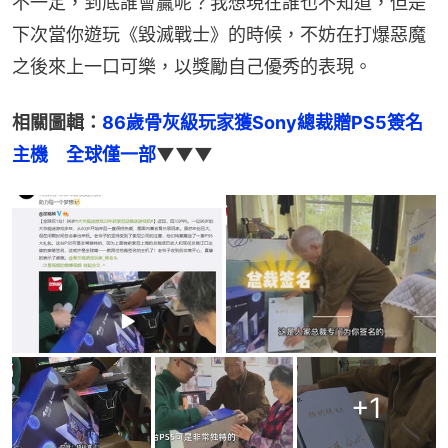
不一定，到底誰會贏呢？我想現在誰也不知道，但是
下次當你遊玩《毀滅戰士》的時候，不妨在打爆惡魔
之後來上一口可樂，以獎勵自己優秀的表現。
相關圖輯：
86歲骨灰級玩家獲Sony總裁贈PS5簽名
主機　全球僅一部
▼▼▼
+
1