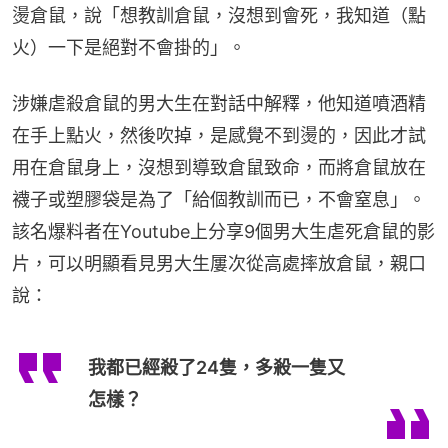
燙倉鼠，說「想教訓倉鼠，沒想到會死，我知道（點
火）一下是絕對不會掛的」。
涉嫌虐殺倉鼠的男大生在對話中解釋，他知道噴酒精
在手上點火，然後吹掉，是感覺不到燙的，因此才試
用在倉鼠身上，沒想到導致倉鼠致命，而將倉鼠放在
襪子或塑膠袋是為了「給個教訓而已，不會窒息」。
該名爆料者在Youtube上分享9個男大生虐死倉鼠的影
片，可以明顯看見男大生屢次從高處摔放倉鼠，親口
說：
我都已經殺了24隻，多殺一隻又
怎樣？