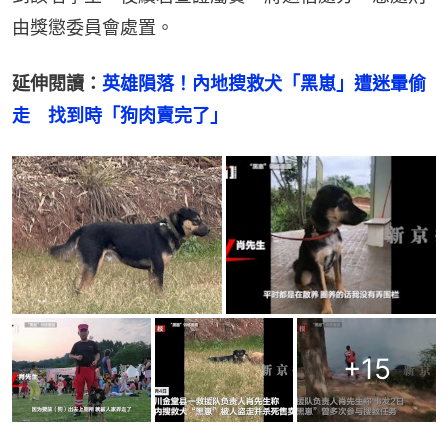
由獎懲委員會處置。
延伸閱讀：
英雄隕落！內地搜救犬「黑崽」遭迷暈偷
走　找到時「狗肉賣完了」
+
15