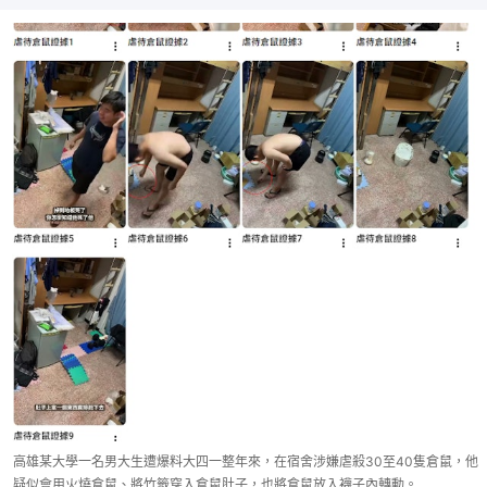
高雄某大學一名男大生遭爆料大四一整年來，在宿舍涉嫌虐殺30至40隻倉鼠，他
疑似會用火燒倉鼠、將竹籤穿入倉鼠肚子，也將倉鼠放入襪子內轉動。