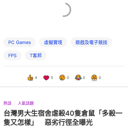
PC Games
虛擬實境
遊戲及電子競技
FPS
T客邦
4
0
0
0
0
熱話
人氣話題
台灣男大生宿舍虐殺40隻倉鼠「多殺一
隻又怎樣」 惡劣行徑全曝光