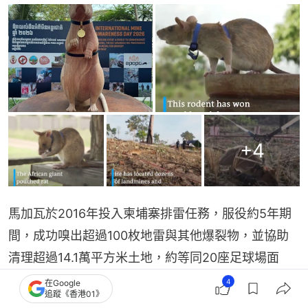
+
4
馬加瓦於2016年投入柬埔寨排雷任務，服役約5年期
間，成功嗅出超過100枚地雷與其他爆裂物，並協助
清理超過14.1萬平方米土地，約等同20座足球場面
積。牠的效率也遠勝人工，一塊網球場大小的區域，
4
在Google
追蹤《香港01》
僅需約20分鐘即可完成搜尋。