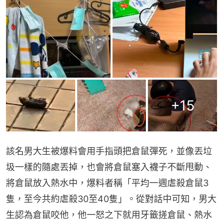
+
15
該名男大生被爆料會用手指頭把倉鼠彈死，並像丟垃
圾一樣的隨處丟掉，也會將倉鼠塞入襪子不斷甩動、
將倉鼠放入熱水中，爆料者稱「平均一週虐殺倉鼠3
隻，至今共約虐殺30至40隻」。從對話中可知，男大
生認為倉鼠咬他，他一怒之下就用牙籤搓倉鼠、熱水