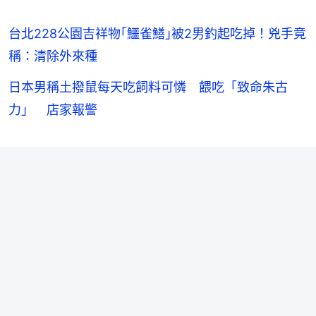
台北228公園吉祥物｢鱷雀鱔｣被2男釣起吃掉！兇手竟
稱：清除外來種
日本男稱土撥鼠每天吃飼料可憐 餵吃「致命朱古
力」 店家報警