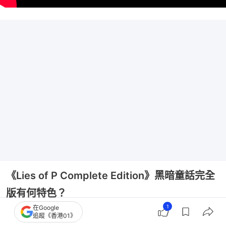
《Lies of P Complete Edition》黑暗童話完全
版有何特色？
1
在Google
類型：暗黑魂系 / 動作 RPG｜推出日期：2026年8月
追蹤《香港01》