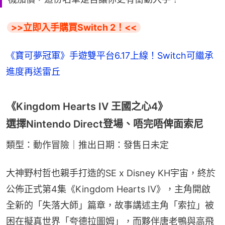
>>立即入手購買Switch 2！<<
《寶可夢冠軍》手遊雙平台6.17上線！Switch可繼承
進度再送雷丘
《Kingdom Hearts IV 王國之心4》
選擇Nintendo Direct登場、唔完唔俾面索尼
類型：動作冒險｜推出日期：發售日未定
大神野村哲也親手打造的SE x Disney KH宇宙，終於
公佈正式第4集《Kingdom Hearts IV》，主角開啟
全新的「失落大師」篇章，故事講述主角「索拉」被
困在擬真世界「夸德拉圖姆」，而夥伴唐老鴨與高飛