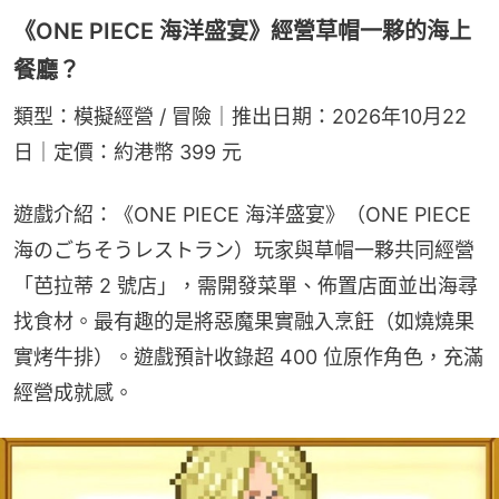
《ONE PIECE 海洋盛宴》經營草帽一夥的海上
餐廳？
類型：模擬經營 / 冒險｜推出日期：2026年10月22
日｜定價：約港幣 399 元
遊戲介紹：《ONE PIECE 海洋盛宴》（ONE PIECE 
海のごちそうレストラン）玩家與草帽一夥共同經營
「芭拉蒂 2 號店」，需開發菜單、佈置店面並出海尋
找食材。最有趣的是將惡魔果實融入烹飪（如燒燒果
實烤牛排）。遊戲預計收錄超 400 位原作角色，充滿
經營成就感。