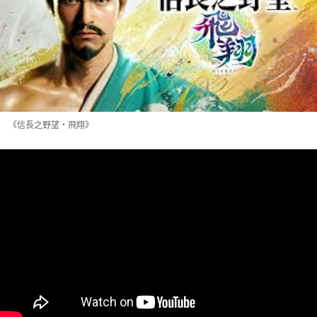
《信長之野望・飛翔》