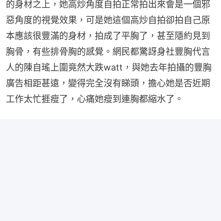
的身材之上，她高炒角度自拍正常拍出來會是一個邪
惡角度的視覺效果，可是她這個高炒自拍卻拍自己原
本應該很豐滿的身材，拍成了平胸了，甚至隱約見到
胸骨，有些排骨胸的感覺。網民都驚訝身社豐胸代言
人的陳自瑤上圍竟然大跌watt，與她去年拍攝的豐胸
廣告相距甚遠，變得完全沒有睇頭，擔心她是否近期
工作太忙捱瘦了，心痛她瘦到連胸都縮水了。