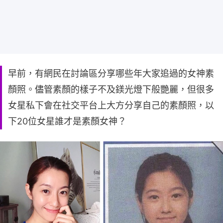
早前，有網民在討論區分享哪些年大家追過的女神素
顏照。儘管素顏的樣子不及鎂光燈下般艷麗，但很多
女星私下會在社交平台上大方分享自己的素顏照，以
下20位女星誰才是素顏女神？