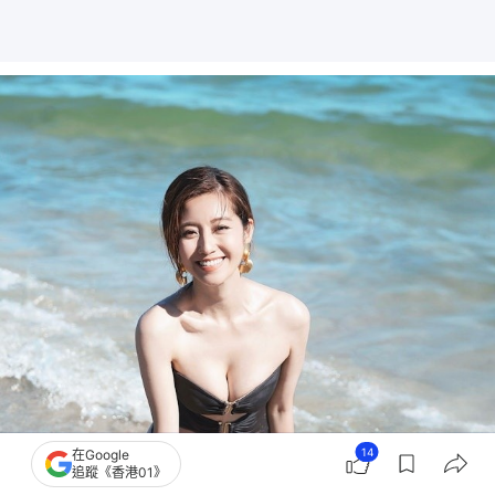
14
在Google
追蹤《香港01》