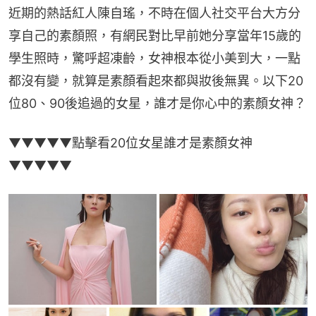
近期的熱話紅人陳自瑤，不時在個人社交平台大方分
享自己的素顏照，有網民對比早前她分享當年15歲的
學生照時，驚呼超凍齡，女神根本從小美到大，一點
都沒有變，就算是素顏看起來都與妝後無異。以下20
位80、90後追過的女星，誰才是你心中的素顏女神？
▼▼▼▼▼點擊看20位女星誰才是素顏女神
▼▼▼▼▼