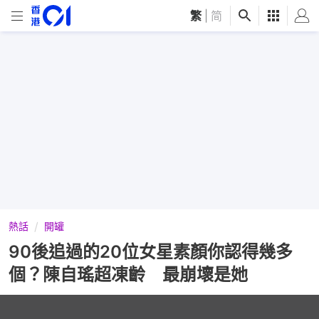
繁
|
简
熱話
開罐
90後追過的20位女星素顏你認得幾多
個？陳自瑤超凍齡 最崩壞是她