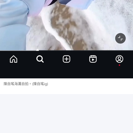
陳自瑤海灘自拍。(陳自瑤ig)