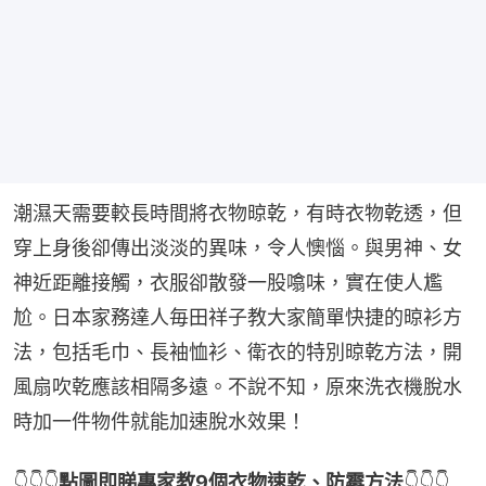
潮濕天需要較長時間將衣物晾乾，有時衣物乾透，但
穿上身後卻傳出淡淡的異味，令人懊惱。與男神、女
神近距離接觸，衣服卻散發一股噏味，實在使人尷
尬。日本家務達人毎田祥子教大家簡單快捷的晾衫方
法，包括毛巾、長袖恤衫、衛衣的特別晾乾方法，開
風扇吹乾應該相隔多遠。不說不知，原來洗衣機脫水
時加一件物件就能加速脫水效果！
👇👇👇
點圖即睇專家教9個衣物速乾、防霉方法
👇👇👇