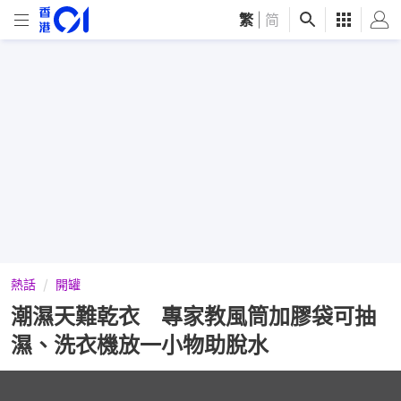
繁
|
简
熱話
開罐
潮濕天難乾衣 專家教風筒加膠袋可抽
濕、洗衣機放一小物助脫水