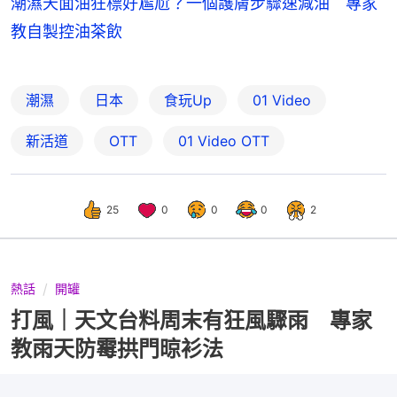
潮濕天面油狂標好尷尬？一個護膚步驟速減油 專家
教自製控油茶飲
潮濕
日本
食玩Up
01 Video
新活道
OTT
01‌ ‌Video‌ ‌OTT
25
0
0
0
2
熱話
開罐
打風｜天文台料周末有狂風驟雨 專家
教雨天防霉拱門晾衫法