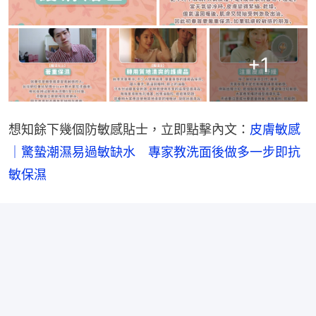
+
1
想知餘下幾個防敏感貼士，立即點擊內文：
皮膚敏感
｜驚蟄潮濕易過敏缺水　專家教洗面後做多一步即抗
敏保濕