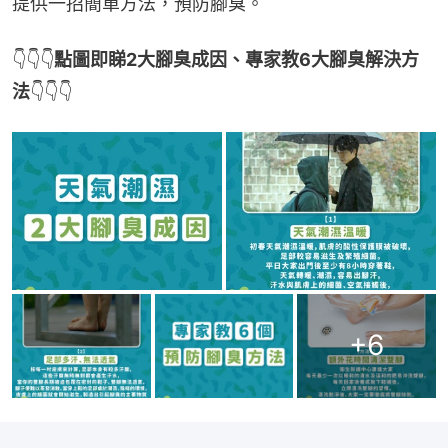
提供一招簡單方法，預防腳臭。
👇👇👇
點圖即睇2大腳臭成因、專家教6大腳臭解決方
法
👇👇👇
+
6