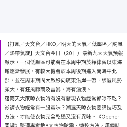
【打風／天文台／HKO／明天的天氣／低壓區／颱風
／熱帶氣旋】天文台今日（20日）最新九天天氣預報
顯示，一個低壓區可能會在本周中期於菲律賓以東海
域逐漸發展，有較大機會於本周後期進入南海中北
部，並在周末期間大致移向廣東沿岸一帶，該區風勢
頗大，有狂風驟雨及雷暴，海有湧浪。
落雨天大家晾衣物時有沒有發現衣物經常都晾不乾？
衫褲衣物經常有一股霉味？潮濕天晾衣物要講技巧及
方法，才能使衣物完全乾透又沒有異味。《Opener
開罐》整理專家教8大衣物防霉、速乾方法，哪個時