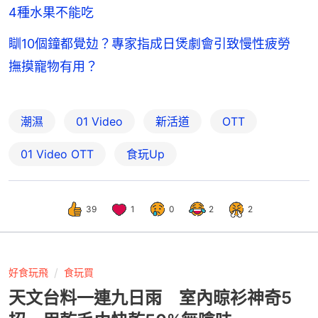
4種水果不能吃
瞓10個鐘都覺攰？專家指成日煲劇會引致慢性疲勞
撫摸寵物有用？
潮濕
01 Video
新活道
OTT
01‌ ‌Video‌ ‌OTT
食玩Up
39
1
0
2
2
好食玩飛
食玩買
天文台料一連九日雨 室內晾衫神奇5