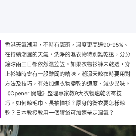
香港天氣潮濕，不時有驟雨，濕度更高達90-95%。
在持續潮濕的天氣，洗淨的濕衣物特別難乾透，分分
鐘晾兩三日都依然濕笠笠。如果衣物衫褲未乾透，穿
上衫褲時會有一股難聞的噏味。潮濕天晾衣時要用對
方法及技巧，有效加速衣物變乾的速度、減少異味。
《Opener 開罐》整理專家教9大衣物速乾防霉技
巧，如何晾毛巾、長袖恤衫？厚身的衛衣要怎樣晾
乾？日本教授教用一個膠袋可加速帶走濕氣？