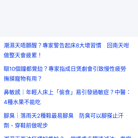
潮濕天唔願醒？專家警告起床8大壞習慣 回南天咁
做整天會疲累！
瞓10個鐘都覺攰？專家指成日煲劇會引致慢性疲勞
撫摸寵物有用？
鼻敏感｜年輕人床上「偷食」易引發過敏症？中醫：
4種水果不能吃
腳臭｜落雨天2種鞋最易腳臭 防臭可以腳搽止汗
劑、穿鞋前做呢步