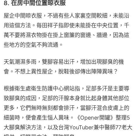
8. 在房中間位置晾衣服
屋企中間晾衣服，不過有些人家裏空間較細，未能沿
用這個方法。毎田祥子指即使未能掛在中央位置，千
萬不要將濕衣物掛在掛上窗簾的窗邊、牆邊，因為這
些地方的空氣不夠流通。
天氣潮濕多雨，雙腳容易出汗，增加出現腳臭的機
會。不想上異性屋企，脫鞋後卻傳出陣陣異味？
根據衛生處衛生防護中心網站指，足部多汗是主要導
致腳臭的成因，足部的汗腺本身就比起身體其他部位
更多，它們無時無刻都會排汗，當腳汗混合皮膚上的
細菌時，便會產生惱人異味。《Opener開罐》整理5
大腳臭解決方法，以及台灣YouTuber兼中醫師77老大