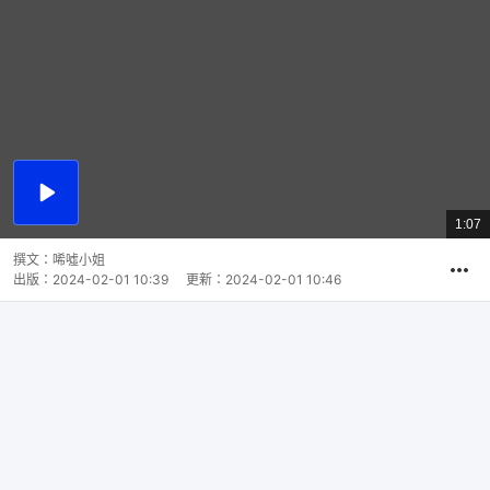
播
放
1:07
總
影
共
片
時
撰文：
唏噓小姐
間
出版：
2024-02-01 10:39
更新：
2024-02-01 10:46