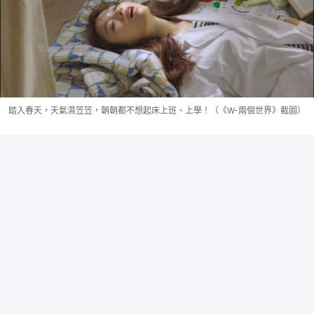
踏入春天，天氣濕笠笠，朝朝都不想起床上班、上學！（《W-兩個世界》截圖）