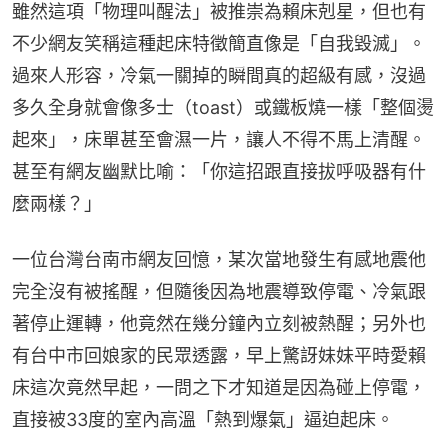
雖然這項「物理叫醒法」被推崇為賴床剋星，但也有
不少網友笑稱這種起床特徵簡直像是「自我毀滅」。
過來人形容，冷氣一關掉的瞬間真的超級有感，沒過
多久全身就會像多士（toast）或鐵板燒一樣「整個燙
起來」，床單甚至會濕一片，讓人不得不馬上清醒。
甚至有網友幽默比喻：「你這招跟直接拔呼吸器有什
麼兩樣？」
一位台灣台南市網友回憶，某次當地發生有感地震他
完全沒有被搖醒，但隨後因為地震導致停電、冷氣跟
著停止運轉，他竟然在幾分鐘內立刻被熱醒；另外也
有台中市回娘家的民眾透露，早上驚訝妹妹平時愛賴
床這次竟然早起，一問之下才知道是因為碰上停電，
直接被33度的室內高溫「熱到爆氣」逼迫起床。