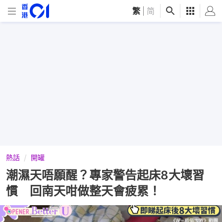
繁
|
简
熱話
開罐
潮濕天唔願醒？專家警告起床8大壞習
慣 回南天咁做整天會疲累！