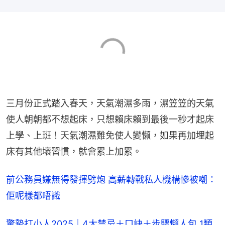
三月份正式踏入春天，天氣潮濕多雨，濕笠笠的天氣
使人朝朝都不想起床，只想賴床賴到最後一秒才起床
上學、上班！天氣潮濕難免使人變懶，如果再加埋起
床有其他壞習慣，就會累上加累。
前公務員嫌無得發揮劈炮 高薪轉戰私人機構慘被嘲：
佢呢樣都唔識
驚蟄打小人2025｜4大禁忌＋口訣＋步驟懶人包 1類