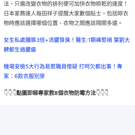
法，只需改變衣物的排列便可加快衣物晾乾的速度！
日本家務達人毎田祥子提醒大家數個貼士，包括晾衣
物時應該選擇哪個位置、衣物之間應該隔開多遠。
女生私處腫脹3倍+流膿發臭！醫生:1類褲惹禍 葉劉大
髀都生過膿瘡
機場安檢5大行為易惹職員懷疑 打呵欠都出事！專
家：6款衣服別穿
👇👇👇
點圖即睇專家教8個衣物防霉方法
👇👇👇