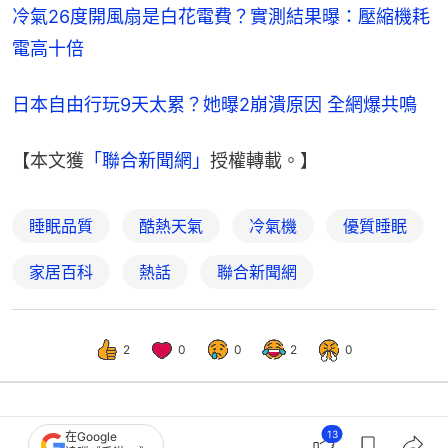
冷氣26度開風扇是白花電費？實測結果曝：壓縮機耗
電高十倍
日本自由行玩9天太累？她曝2崩潰原因 全網爆共鳴
【本文獲
「聯合新聞網」
授權轉載。】
睡眠品質
酷熱天氣
冷氣機
優質睡眠
家居百科
熱話
聯合新聞網
2
0
0
2
0
13
在Google
熱話
開罐