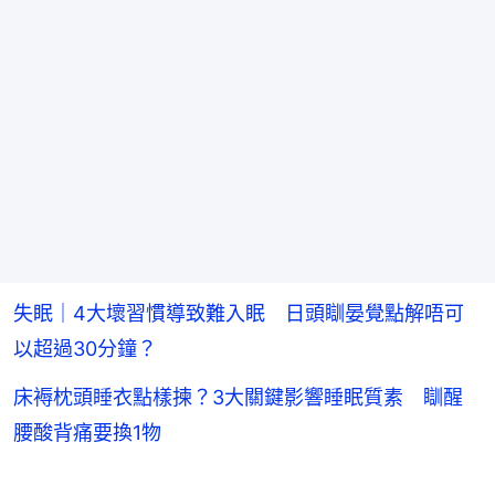
失眠｜4大壞習慣導致難入眠 日頭瞓晏覺點解唔可
以超過30分鐘？
床褥枕頭睡衣點樣揀？3大關鍵影響睡眠質素 瞓醒
腰酸背痛要換1物