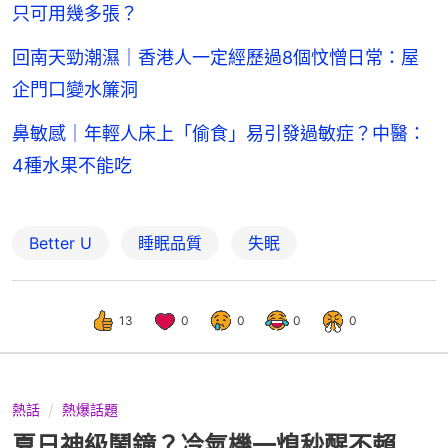
只可用幾多張？
回南天勁潮濕｜香港人一定經歷過8個忟憎日常：屋
企門口變水簾洞
鼻敏感｜年輕人床上「偷食」易引發過敏症？中醫：
4種水果不能吃
Better U
睡眠品質
失眠
13
0
0
0
0
熱話
熱爆話題
夏日神級鬧鐘？冷氣機一熄秒醒不賴