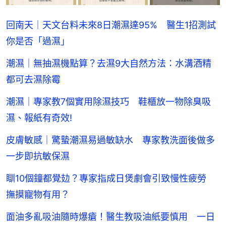
回南天｜天文台料未來8日潮濕達95% 醫生1招測試
你是否「過濕」
潮濕｜無抽濕機點算？去濕9大自然方法：水溝酒精
都可去濕除霉
潮濕｜專家教7個實用除濕技巧 鞋櫃放一物除臭吸
濕、報紙有奇效!
皮膚敏感｜驚蟄潮濕易過敏缺水 專家教洗面後做多
一步即抗敏保濕
瞓10個鐘都覺攰？專家指成日煲劇會引致慢性疲勞
撫摸寵物有用？
面油多亂吸油隨時爆瘡！醫生教吸油紙要慎用 一日