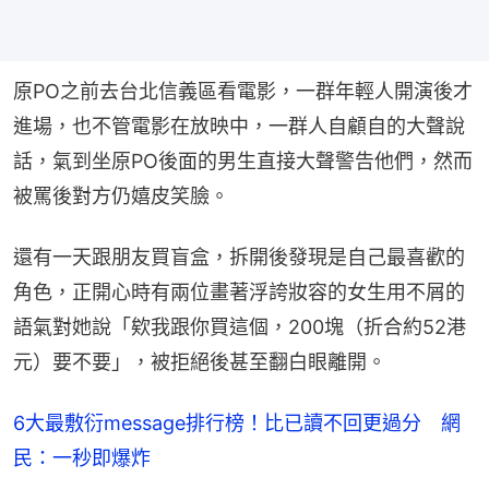
原PO之前去台北信義區看電影，一群年輕人開演後才
進場，也不管電影在放映中，一群人自顧自的大聲說
話，氣到坐原PO後面的男生直接大聲警告他們，然而
被罵後對方仍嬉皮笑臉。
還有一天跟朋友買盲盒，拆開後發現是自己最喜歡的
角色，正開心時有兩位畫著浮誇妝容的女生用不屑的
語氣對她說「欸我跟你買這個，200塊（折合約52港
元）要不要」，被拒絕後甚至翻白眼離開。
6大最敷衍message排行榜！比已讀不回更過分 網
民：一秒即爆炸