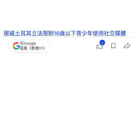
挪威土耳其立法限制16歲以下青少年使用社交媒體
禁令成全球趨勢
2
在Google
追蹤《香港01》
研究證實 社交媒體使青少年閱讀能力下降 但處理資訊
速度更快！
兒童接觸社交媒體多達2.5小時？研究指或損害專注力
及增ADHD機率
常用社交媒體引發比較 專家指容易令兒童不快樂
親子
親子關係
親子熱話
育兒