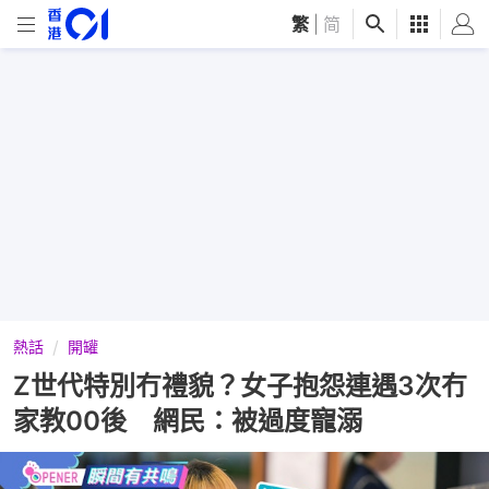
繁
|
简
熱話
開罐
Z世代特別冇禮貌？女子抱怨連遇3次冇
家教00後 網民：被過度寵溺