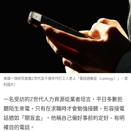
美國一項研究披露Z世代及千禧年代打工人患上「電話過敏症（callergy）」。資
料圖片）
一名受訪的Z世代人力資源從業者坦言，平日多數拒
聽陌生來電，只有在求職時才會勉強接聽，形容接電
話猶如「開盲盒」。他稱自己偏好事前約定好、有明
確目的電話。