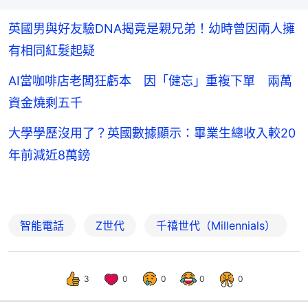
英國男與好友驗DNA揭竟是親兄弟！幼時曾因兩人擁
有相同紅髮起疑
AI當咖啡店老闆狂虧本 因「健忘」重複下單 兩萬
資金燒剩五千
大學學歷沒用了？英國數據顯示：畢業生總收入較20
年前減近8萬鎊
智能電話
Z世代
千禧世代（Millennials）
3
0
0
0
0