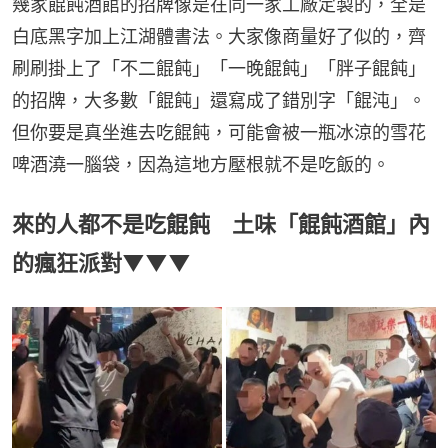
幾家餛飩酒館的招牌像是在同一家工廠定製的，全是
白底黑字加上江湖體書法。大家像商量好了似的，齊
刷刷掛上了「不二餛飩」「一晚餛飩」「胖子餛飩」
的招牌，大多數「餛飩」還寫成了錯別字「餛沌」。
但你要是真坐進去吃餛飩，可能會被一瓶冰涼的雪花
啤酒澆一腦袋，因為這地方壓根就不是吃飯的。
來的人都不是吃餛飩 土味「餛飩酒館」內
的瘋狂派對▼▼▼