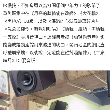
咪慢搖，不知道還以為打開哪個中年力工的歌單了。
重災區集中在《月亮的臉偷偷在改變》《大花轎》
《黑桃A》DJ版，以及《傷過的心就像玻璃碎片》
《急急如律令，嘛咪唄唄哄》《給我一瓶酒，再給我
一支煙》等抖音神曲。連經典老歌《酒幹倘賣無》也
能變成餛飩酒館用來蹦迪的嗨曲，閩南地區的網民直
呼禮崩樂壞。以後說不定還能在餛飩酒館聽到《二泉
映月》DJ混音版。