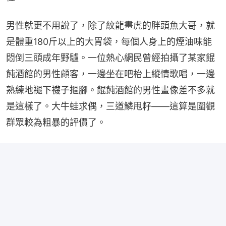
男性就更不用說了，除了紋龍畫虎的胖頭魚大哥，就
是體重180斤以上的大胃袋，每個人身上的煙油味能
悶倒三頭成年野驢。一位熱心網民曾經拍攝了某家餛
飩酒館的男性顧客，一邊坐在吧枱上縱情歌唱，一邊
熟練地褪下襪子摳腳。餛飩酒館的男性畫像差不多就
是這樣了。大牛蛙求偶，三道鱗甩籽——這算是圍觀
群眾較為粗暴的評價了。