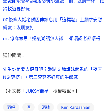
聖誕節聚會4個喝酒必玩小遊戲 輸了就罰一杯 比
猜枚還要好玩
00後俾人話老餅因傳訊息用「這標點」上網求安慰
網友：沒朋友打
orz係咩意思？過氣潮語無人識 想唔認老都唔得
延伸閱讀：
先生你是要去健身吧？盤點 3 種讓妹超乾的「夜店 
NG 穿搭」，第三套穿不好真的牛郎感！
【本文獲「
JUKSY街星
」授權轉載。】
酒吧
酒
酒精
Kim Kardashian