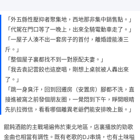
「外五縣性壓抑者聚集地，西地那非集中銷售點。」
「代駕在門口等了一晚上，出來全騎電動車走了。」
「一屋子人湊不出一套房子的首付，離婚證能湊三
斤。」
「整個屋子裏都找不到一對原配夫妻。」
「我去袁記雲餃也這麼唱，剛想上桌就被人轟出來
了。」
「跳一身臭汗，回到回遷房（安置房）腳都不洗，直
接進被窩之前發個朋友圈，一覺悶到下午，睜開眼睛
先扒拉微信，看看哪個離異老爺們能安排晚上飯。」
餛飩酒館的主戰場遍佈於東北地區，店裏播放的勁歌
金曲也相當有調性。既有老歌的DJ串燒，也有土味嗌