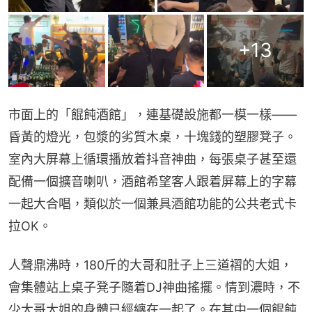
+
13
市面上的「餛飩酒館」，連基礎設施都一模一樣——
昏黃的燈光，包漿的劣質木桌，十塊錢的塑膠凳子。
室內大屏幕上循環播放着抖音神曲，每張桌子甚至還
配備一個擴音喇叭，酒館希望客人跟着屏幕上的字幕
一起大合唱，類似於一個兼具酒館功能的公共老式卡
拉OK。
人聲鼎沸時，180斤的大哥和肚子上三道褶的大姐，
會集體站上桌子凳子隨着DJ神曲搖擺。情到濃時，不
少大哥大姐的身體已經纏在一起了。在其中一個餛飩