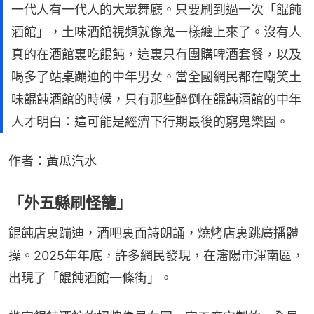
一代人有一代人的大眾舞廳。只要刷到過一次「餛飩
酒館」，土味酒館視頻就像鬼一樣纏上來了。沒有人
真的在酒館裏吃餛飩，這裏只有團購啤酒套餐，以及
喝多了站桌蹦迪的中年男女。當全國網民都在嘲笑土
味餛飩酒館的時候，只有那些醉倒在餛飩酒館的中年
人才明白：這可能是經濟下行期最後的窮鬼樂園。
作者：黃瓜汽水
「外五縣刷怪籠」
餛飩店裏蹦迪，酒吧裏面詩朗誦，燒烤店裏跳廣播體
操。2025年年底，許多網民發現，在瀋陽市渾南區，
出現了「餛飩酒館一條街」。