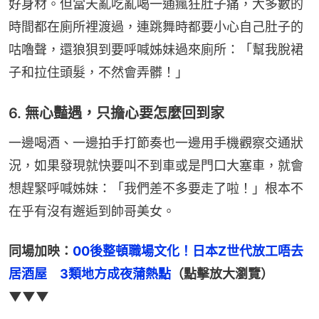
好身材。但當天亂吃亂喝一通瘋狂肚子痛，大多數的
時間都在廁所裡渡過，連跳舞時都要小心自己肚子的
咕嚕聲，還狼狽到要呼喊姊妹過來廁所：「幫我脫裙
子和拉住頭髮，不然會弄髒！」
6. 無心豔遇，只擔心要怎麼回到家
一邊喝酒、一邊拍手打節奏也一邊用手機觀察交通狀
況，如果發現就快要叫不到車或是門口大塞車，就會
想趕緊呼喊姊妹：「我們差不多要走了啦！」根本不
在乎有沒有邂逅到帥哥美女。
同場加映：
00後整頓職場文化！日本Z世代放工唔去
居酒屋　3類地方成夜蒲熱點
（點擊放大瀏覽）
▼▼▼