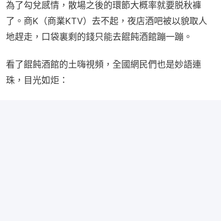
為了勾兌感情，散場之後的環節大概率就要脱秋褲
了。商K（商業KTV）去不起，夜店酒吧被以貌取人
地趕走，口袋裏剩的錢只能去餛飩酒館蹦一蹦。
看了餛飩酒館的土嗨視頻，全國網民們也是妙語連
珠，目光如炬：