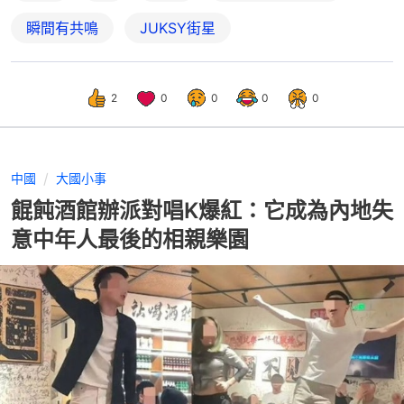
瞬間有共鳴
JUKSY街星
2
0
0
0
0
中國
大國小事
餛飩酒館辦派對唱K爆紅：它成為內地失
意中年人最後的相親樂園