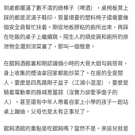
到處都擺滿了數不清的綠棒子（啤酒），桌椅板凳上
踩的都是泥湯子鞋印，質量堪憂的塑料椅子還需要幾
個安全員幫忙扶着。剛從地板膠粘的廁所出來，再踩
在吃飯的桌子上繼續跳，陌生人的頭皮屑和廁所的排
泄物全濺到涼菜裏了，那叫一個愜意。
在餛飩酒館裏和剛認識倆小時的大哥大姐勾肩搭背，
身上收集的煙油拿回家都能炒菜了。在座的全是閒
人，要麼是四馬路剛子盆子（江湖小混混），要麼是
騎着電動車的縣城葱薑蒜（沒實力卻愛爭面子的
人）。甚至還有中年人帶着自家上小學的孩子一起站
桌上蹦迪，父母也是太有正事兒了。
餛飩酒館的重點是吃餛飩嗎？當然不是。來這兒就是