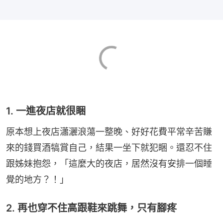
1. 一進夜店就很睏
原本想上夜店瀟灑浪蕩一整晚、好好花費平常辛苦賺
來的錢買酒犒賞自己，結果一坐下就犯睏。還忍不住
跟姊妹抱怨，「這麼大的夜店，居然沒有安排一個睡
覺的地方？！」
2. 再也穿不住高跟鞋來跳舞，只有腳疼