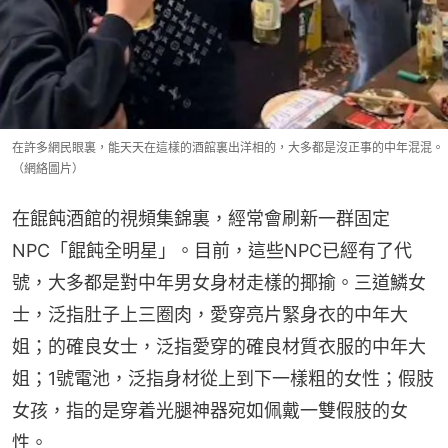
在許多網民眼裏，能天天在這樣的酒館裏出洋相的，大多都是沒正事的中年混混。
（網絡圖片）
在餛飩酒館的視頻集錦裏，經常會刷新一群固定
NPC「餛飩全明星」。目前，這些NPC已經有了代
號，大多都是對中年男女身材走樣的揶揄。三道鱗女
士，泛指肚子上三圈肉，愛穿亮片緊身衣的中年大
姐；的確良女士，泛指愛穿的確良材質衣服的中年大
姐；1號電池，泛指身材從上到下一樣粗的女性；假肢
女孩，指的是穿着光腿神器宛如佩戴一雙假肢的女
性。