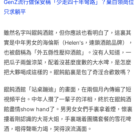
GenZ流行做保安稱「少走四十年彎路」？棄白領崗位
只求躺平
雖然名字叫餛飩酒館，但你應該也看明白了，這裏其
實是中年男女的海倫斯（Helen's，連鎖酒館品牌），
也被戲稱為「外五縣性壓抑酒館」。沒有人知道，一
把瓜子兩盤涼菜，配着沒甚麼度數的大水啤，是怎麼
把大夥喝成這樣的。餛飩餡裏是包了奇淫合歡散嗎？
餛飩酒館「站桌蹦迪」的畫面，在兩個月內傳遍了短
視頻平台。中年人攢了一輩子的洋相，終於在餛飩酒
館盡情show hand了。男男女女們手裏拿着煙，懷裏
摟着剛認識的大哥大姐，手裏端着團購套餐的雪花啤
酒，唱得聲嘶力竭，哭得淚流滿面。