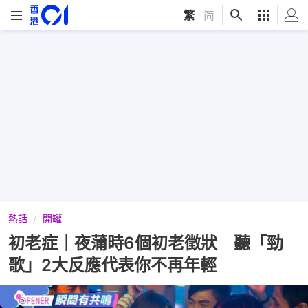
繁
|
简
熱話
開罐
初老症｜夜蒲時6個初老徵狀 聽「勁
歌」2大反應代表你不再年輕