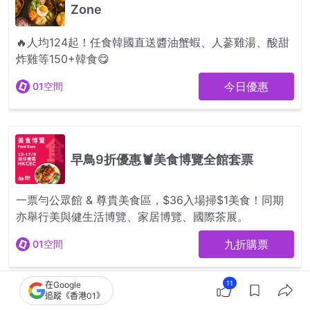
11
在Google
追蹤《香港01》