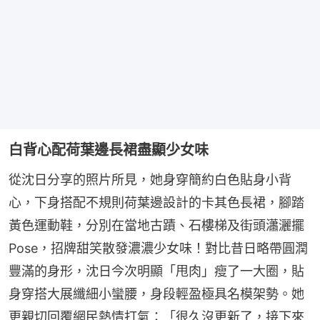
白背心配荷葉邊長裙盡顯少女味
從沈日分享的照片所見，她身穿簡約白色貼身小背
心，下身搭配不規則荷葉邊設計的卡其色長裙，腳踏
黃色運動鞋，分別在當地古蹟、石樓梯及街頭瀟灑擺
Pose，招牌甜笑散發濃濃少女味！對比昔日略帶圓潤
豐滿的身形，沈日今次明顯「甩肉」瘦了一大圈，貼
身穿搭大展纖細小蠻腰，身段輕盈極具名模架勢。她
更親切回覆網民熱情打氣：「很久沒更新了，接下來