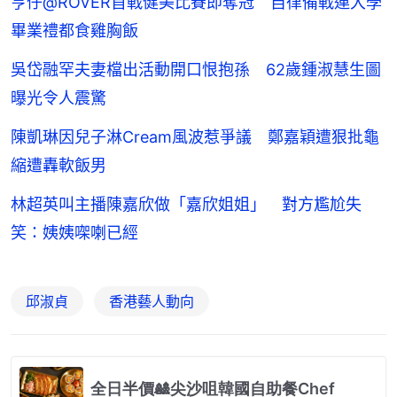
亨仔@ROVER首戰健美比賽即奪冠 自律備戰連大學
畢業禮都食雞胸飯
吳岱融罕夫妻檔出活動開口恨抱孫 62歲鍾淑慧生圖
曝光令人震驚
陳凱琳因兒子淋Cream風波惹爭議 鄭嘉穎遭狠批龜
縮遭轟軟飯男
林超英叫主播陳嘉欣做「嘉欣姐姐」 對方尷尬失
笑：姨姨㗎喇已經
邱淑貞
香港藝人動向