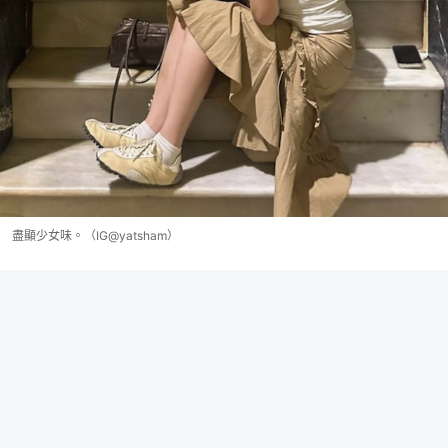
盡顯少女味。（IG@yatsham）