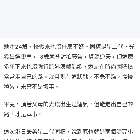
她才24歲，慢慢來也沒什麼不好。同樣是星二代，光
希出道更早，18歲就登封拍廣告，資源逆天，但這麼
多年下來也沒強行跨界演戲唱歌，還是在時尚圈穩穩
當當走自己的路。沈月現在這狀態，不急不躁，慢慢
積累，未嘗不是壞事。
畢竟，頂着父母的光環出生是運氣，但能走出自己的
路，才是本事。
這次港日最美星二代同框，說到底也就是兩個漂亮小