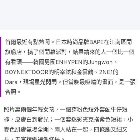
首爾最近有點熱鬧。日本時尚品牌BAPE在江南區開
旗艦店，搞了個開幕派對，結果請來的人一個比一個
有看頭——韓國男團ENHYPEN的Jungwon、
BOYNEXTDOOR的明宰鉉和金雲鶴、2NE1的
Dara，現場星光閃閃。但當晚最吸睛的畫面，是一張
合照。
照片裏兩個年輕女孩，一個穿粉色短外套配牛仔短
褲，皮膚白到發光；一個套迷彩夾克搭紫色短裙，小
麥色肌膚氣場全開。兩人站在一起，四條腿又細又
長，五官精緻得像修過。