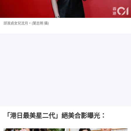
邱淑貞女兒沈月。(葉志明 攝)
「港日最美星二代」絕美合影曝光：