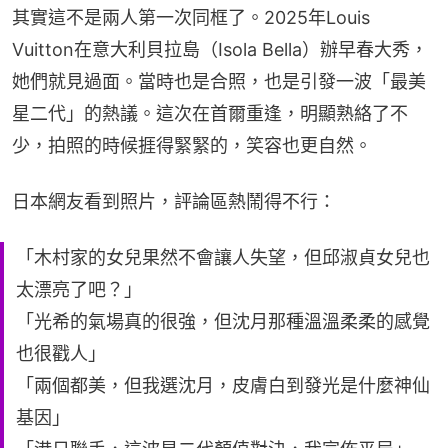
其實這不是兩人第一次同框了。2025年Louis 
Vuitton在意大利貝拉島（Isola Bella）辦早春大秀，
她們就見過面。當時也是合照，也是引發一波「最美
星二代」的熱議。這次在首爾重逢，明顯熟絡了不
少，拍照的時候捱得緊緊的，笑容也更自然。
日本網友看到照片，評論區熱鬧得不行：
「木村家的女兒果然不會讓人失望，但邱淑貞女兒也
太漂亮了吧？」
「光希的氣場真的很強，但沈月那種溫溫柔柔的感覺
也很戳人」
「兩個都美，但我選沈月，皮膚白到發光是什麼神仙
基因」