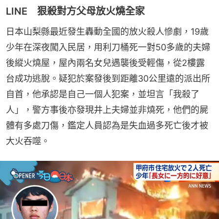
LINE 狠殺對方父母放火燒全家
日本山梨縣最近發生轟動全國的放火殺人慘劇，19歲
少年在深夜闖入民居，用利刀桶死一對50多歲的夫婦
後縱火燒屋，屋內兩名女兒遇襲後受輕傷，從2樓露
台成功逃脫。疑犯於案發後到距離30公里遠的派出所
自首，他承認是自己一個人犯案，並坦言「我殺了
人」，警方事後亦發現井上夫婦並非燒死，他們的屍
體有多處刀傷，鑑定人員認為是失血過多死亡後才被
大火吞噬。