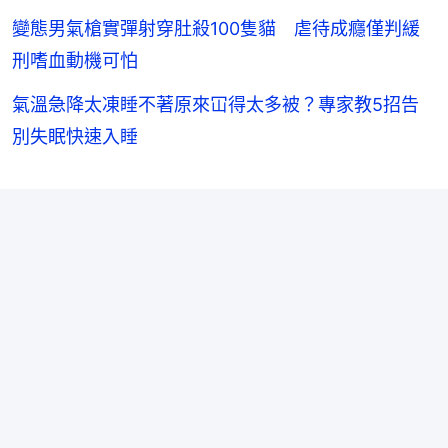
變態男氣槍實彈射穿肚殺100隻貓 虐待成癮僅判緩
刑嗜血動機可怕
氣溫急降太凍睡不著原來冚得太多被？專家教5招告
別失眠快速入睡