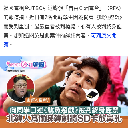
韓國電視台JTBC引述媒體「自由亞洲電台」（RFA）
的報道指，近日有7名北韓學生因為偷看《魷魚遊戲》
而受到重罰，最嚴重者被判槍斃，亦有人被判終身監
禁。想知道關於是此案件的詳細內容，
可到原文閱
讀
。