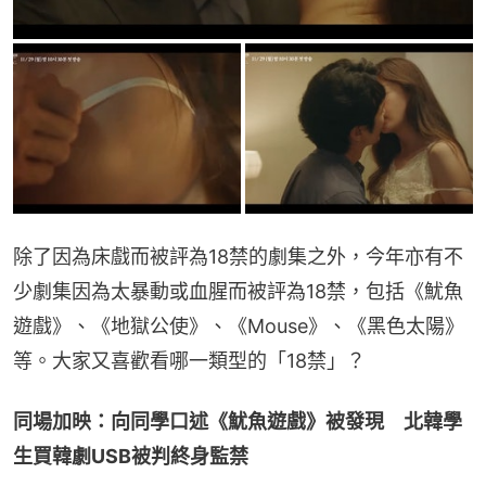
除了因為床戲而被評為18禁的劇集之外，今年亦有不
少劇集因為太暴動或血腥而被評為18禁，包括《魷魚
遊戲》、《地獄公使》、《Mouse》、《黑色太陽》
等。大家又喜歡看哪一類型的「18禁」？
同場加映：向同學口述《魷魚遊戲》被發現　北韓學
生買韓劇USB被判終身監禁