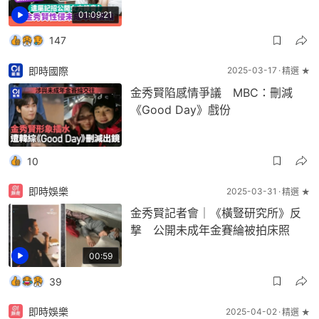
01:09:21
147
即時國際
2025-03-17
精選 ★
金秀賢陷感情爭議 MBC：刪減
《Good Day》戲份
10
即時娛樂
2025-03-31
精選 ★
金秀賢記者會｜《橫豎研究所》反
撃 公開未成年金賽綸被拍床照
00:59
39
即時娛樂
2025-04-02
精選 ★