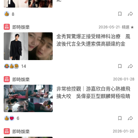
8
即時娛樂
2026-05-21
精選 ★
金秀賢驚爆正接受精神科治療 風
波後代言全失遭索償高額違約金
14
即時娛樂
2026-01-28
非常檢控觀｜游嘉欣白背心熱褲飛
擒大咬 吳偉豪巨型麒麟臂極吸睛
6
即時娛樂
2026-01-20