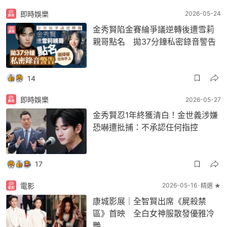
即時娛樂
2026-05-24
金秀賢陷金賽綸爭議逆轉後遭雪莉
親哥點名 拋37分鐘私密錄音警告
14
即時娛樂
2026-05-27
金秀賢忍1年終獲清白！金世義涉嫌
恐嚇遭批捕：不承認任何指控
17
電影
2026-05-16
精選 ★
康城影展｜全智賢出席《屍殺禁
區》首映 全白女神服散發優雅冷
艷