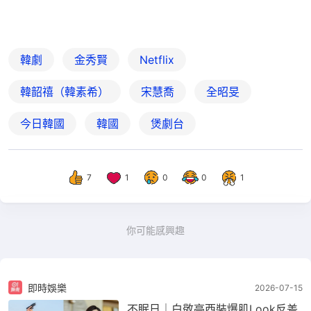
韓劇
金秀賢
Netflix
韓韶禧（韓素希）
宋慧喬
全昭旻
今日韓國
韓國
煲劇台
7
1
0
0
1
你可能感興趣
即時娛樂
2026-07-15
不眠日｜白敬亭西裝爆肌Look反差