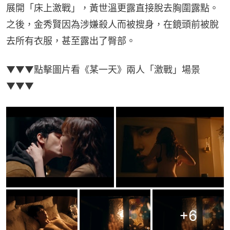
展開「床上激戰」，黃世溫更露直接脫去胸圍露點。
之後，金秀賢因為涉嫌殺人而被搜身，在鏡頭前被脫
去所有衣服，甚至露出了臀部。
▼▼▼點擊圖片看《某一天》兩人「激戰」場景
▼▼▼
+
6