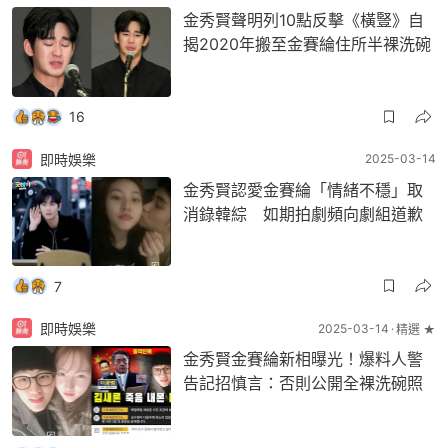
金秀賢聲明列10點反擊《橫豎》自
揭2020年搬至金賽綸住所半裸洗碗
16
即時娛樂
2025-03-14
金秀賢認愛金賽綸「情緒不穩」取
消錄韓綜 如期拍劇頻向劇組道歉
7
即時娛樂
2025-03-14
精選 ★
金秀賢金賽綸新相曝光！爆料人警
告記招慎言：否則公開全裸洗碗照