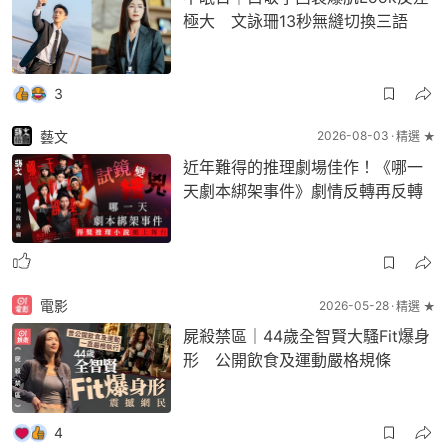
極大 文詠珊13秒無縫切換三語
3
藝文
2026-08-03
精選 ★
近年難得的推理劇場佳作！《哪一
天劇本綁架事件》劇情反轉再反轉
電影
2026-05-28
精選 ★
屍殺禁區｜44歲全智賢大騷Fit爆身
形 公開飲食及運動嚴格規條
4