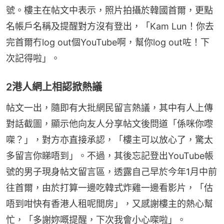
號。樓主在帖文中表示，照片拍攝於韓國首爾，更點
名帳戶名稱及提醒對方沒有登出，「Kam Lun！你去
完首爾冇log out個YouTube啊，幫你log out咗！下
次記得啦」。
2港人網上相認掀熱議
帖文一出，隨即有大批網民留言熱議，其中有人上傳
對話截圖，顯示他向友人分享帖文後問道「係咪你嚟
㗎？」，對方亦直接承認，「樓主可以放心了，驚太
多留言你睇唔到」。不過，其後忘記登出YouTube帳
號的男子現身帖文留言區，透露自己早於今年1月中前
往首爾，由於打算一邊吃韓式炸雞一邊看影片，「估
唔到咁快有香港人租呢間房」，又感謝樓主的熱心幫
忙，「多謝妳嘅提醒，下次我會小心㗎啦」。