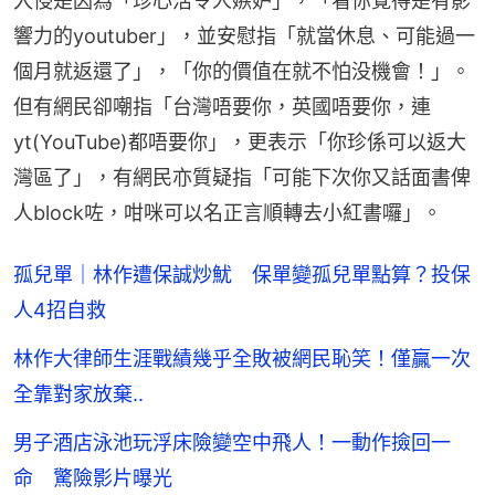
入侵是因為「珍心活令人嫉妒」，「看你覺得是有影
響力的youtuber」，並安慰指「就當休息、可能過一
個月就返還了」，「你的價值在就不怕没機會！」。
但有網民卻嘲指「台灣唔要你，英國唔要你，連
yt(YouTube)都唔要你」，更表示「你珍係可以返大
灣區了」，有網民亦質疑指「可能下次你又話面書俾
人block咗，咁咪可以名正言順轉去小紅書囉」。
孤兒單｜林作遭保誠炒魷 保單變孤兒單點算？投保
人4招自救
林作大律師生涯戰績幾乎全敗被網民恥笑！僅贏一次
全靠對家放棄..
男子酒店泳池玩浮床險變空中飛人！一動作撿回一
命 驚險影片曝光