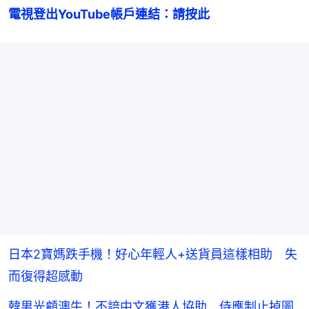
電視登出YouTube帳戶連結：請按此
日本2寶媽跌手機！好心年輕人+送貨員這樣相助 失
而復得超感動
韓男光顧澳牛！不諳中文獲港人協助 侍應制止掉圖