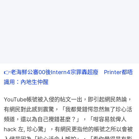
👉老海鮮公審00後Intern4宗罪轟超廢　Printer都唔
識用：內地生仲醒
YouTube帳號被入侵的帖文一出，即引起網民熱論，
有網民對此感到震驚，「我都覺錯愕忽然無了珍心活
頻道，還以為自己攪錯甚麼？」，「咁容易就俾人 
hack 左, 珍心驚」，有網民更指他的帳號之所以會被