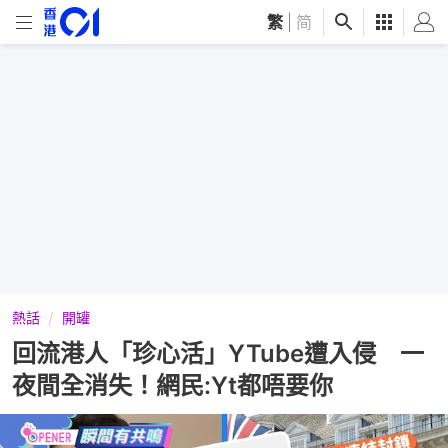
繁
|
简
熱話
開罐
回流港人「珍心活」YTube遭入侵 一
夜間全消失！網民:Yt都唔要你