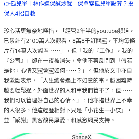
👉孤兒單｜林作遭保誠炒魷　保單變孤兒單點算？投
保人4招自救
珍心活更無奈地嘆指，「經營2年半的youtube頻道，
已累計有2100萬人次觀看，8萬8千訂閱￼，平均每條
片有14萬人次觀看⋯⋯」，但「我的『工作』，我的
『公司』」卻在一夜被消失，令他不禁反問到「假若
是你，心情又￼會￼如何⋯⋯？」。但他於文中亦自
我激勵表示，「人生總會遇上不如意的事。越困難時
越要輕鬆過。外面世界的人和事我們管不了，但⋯⋯
我們可以管理好自己的心情。」，他亦指世界上不幸
的人很多，他這經歷相對下只是「小花生一小碟」，
並「感謝」黑客酸民厚愛，和感激網民支持。