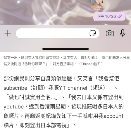
帖文一出，隨即有大批網民留言熱議，其中有人上傳對話截圖，顯示他向友人分享
帖文後問道「係咪你嚟㗎？」，對方直接承認。（Threads圖片）
部份網民則分享自身類似經歷，又笑言「我會幫佢
subscribe（訂閱）我嘅YT channel（頻道）」、
「做乜咁誠實用全名…」、「我去日本又係冇登出到
youtube，返到香港兩星期，發現推薦咁多日本人釣
魚嘅片，再睇返啲紀錄先知下一手喺咁用我account
睇片，即刻登出日本部電視」。