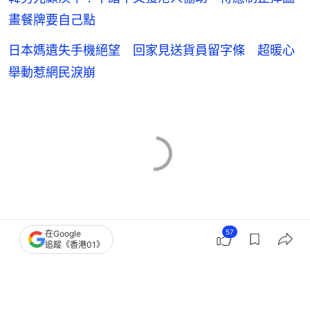
畫餐牌要自己點
日本媽遺失手機絕望 回家見送貨員留字條 超暖心
舉動惹網民淚崩
本地熱話
熱話
韓國
57
在Google
追蹤《香港01》
5
0
0
11
1