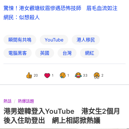
驚悚！港女觀塘紋眉慘遇恐怖技師 眉毛血流如注
網民：似想殺人
瞬間有共鳴
YouTube
港人移民
電腦黑客
英國
台灣
網紅
20
1
1
33
2
熱話
熱爆話題
港男遊韓登入YouTube 港女生2個月
後入住助登出 網上相認掀熱議