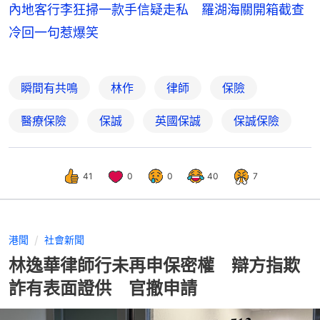
內地客行李狂掃一款手信疑走私 羅湖海關開箱截查
冷回一句惹爆笑
瞬間有共鳴
林作
律師
保險
醫療保險
保誠
英國保誠
保誠保險
41
0
0
40
7
港聞
社會新聞
林逸華律師行未再申保密權 辯方指欺
詐有表面證供 官撤申請