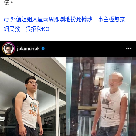
樓。
👉
外傭姐姐入屋兩周即瞓地扮死搏炒！事主極無奈　
網民教一狠招秒KO