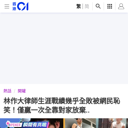
繁
|
简
熱話
開罐
林作大律師生涯戰績幾乎全敗被網民恥
笑！僅贏一次全靠對家放棄..