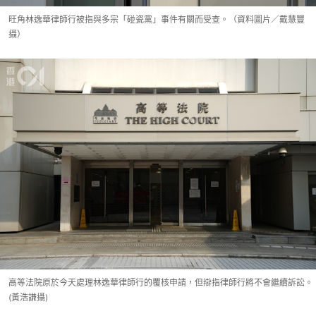
旺角林逸華律師行被指與多宗「碰瓷黨」事件有關而受查。（資料圖片／戴慧豐
攝）
高等法院原於今天處理林逸華律師行的覆核申請，但辯指律師行將不會繼續訴訟。
(黃浩謙攝)