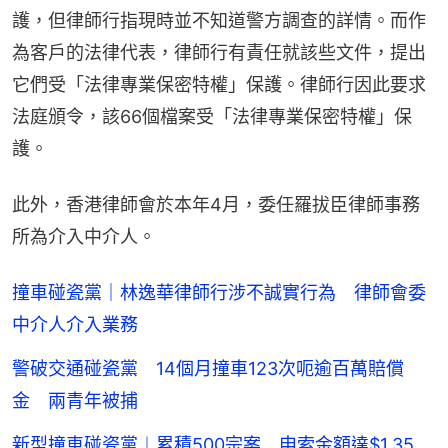
護，但律師行指現時並不知道警方調查的詳情。而作
為客戶的法律代表，律師行有責任就該些文件，提出
它們受「法律專業保密特權」保護。律師行因此要求
法庭頒令，該66個檔案受「法律專業保密特權」保
護。
此外，香港律師會於本年4月，委任羅拔臣律師事務
所為介入中介人。
撞車碰瓷黨｜林逸華律師行涉不誠實行為 律師會委
中介人介入業務
警破交通碰瓷黨 14個月撞車123次呃逾百萬賠償
金 兩青年被捕
新型撞車碰瓷黨︱累積500宗案 申索金額達$1.35