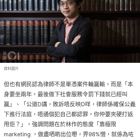
資料圖片
但也有網民認為律師不是單憑案件輪贏輸，而是「本
身要坐兩年，最後做下社會服務令罰下錢就已經叫
贏」、「公道D講，敗訴唔反映D咩，律師係確保公義
下進行法庭，唔通個犯自己都認罪，你仲要夾硬打返
甩佢？」，強調問題在於林作的態度「靠極限
marketing ，做盡哂啲出位嘢，畀98%憎，就係為咗