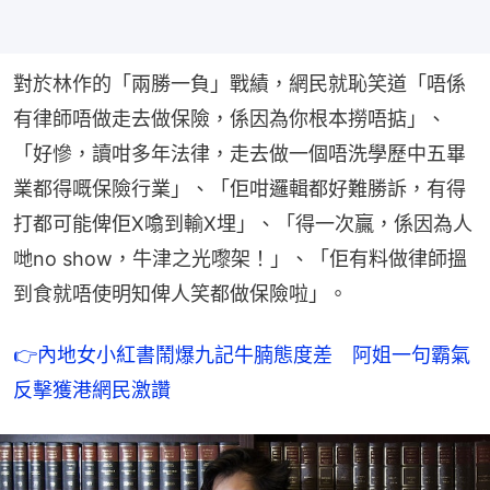
對於林作的「兩勝一負」戰績，網民就恥笑道「唔係
有律師唔做走去做保險，係因為你根本撈唔掂」、
「好慘，讀咁多年法律，走去做一個唔洗學歷中五畢
業都得嘅保險行業」、「佢咁邏輯都好難勝訴，有得
打都可能俾佢X噏到輸X埋」、「得一次贏，係因為人
哋no show，牛津之光嚟架！」、「佢有料做律師搵
到食就唔使明知俾人笑都做保險啦」。
👉
內地女小紅書鬧爆九記牛腩態度差　阿姐一句霸氣
反擊獲港網民激讚