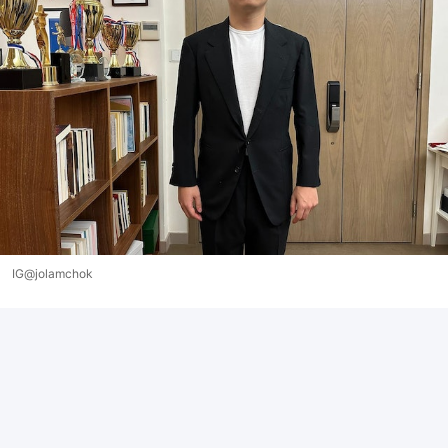
IG@jolamchok