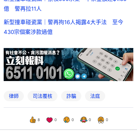
億 警再拉11人
新型撞車碰瓷黨｜警再拘16人揭露4大手法 至今
430宗個案涉款過億
律師
司法覆核
詐騙
法庭
8
0
0
0
0