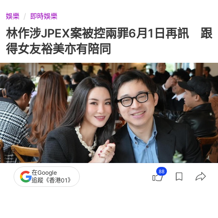
娛樂
即時娛樂
林作涉JPEX案被控兩罪6月1日再訊 跟
得女友裕美亦有陪同
88
在Google
追蹤《香港01》
撰文：
胡凱欣
出版：
2026-03-17 00:20
更新：
2026-03-18 10:47