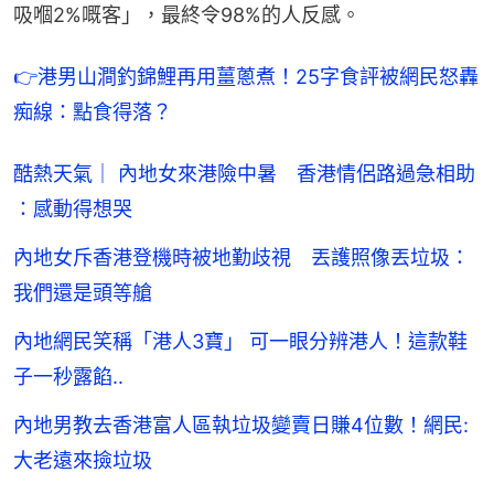
吸嗰2%嘅客」，最終令98%的人反感。
👉
港男山澗釣錦鯉再用薑蔥煮！25字食評被網民怒轟
痴線：點食得落？
酷熱天氣｜ 內地女來港險中暑 香港情侶路過急相助
：感動得想哭
內地女斥香港登機時被地勤歧視 丟護照像丟垃圾：
我們還是頭等艙
內地網民笑稱「港人3寶」 可一眼分辨港人！這款鞋
子一秒露餡..
內地男教去香港富人區執垃圾變賣日賺4位數！網民:
大老遠來撿垃圾