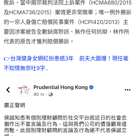
敗訴，當中兩宗裁判法院上訴案件（HCMA680/2015
及HCMA736/2015）案情更非常簡單；唯一例外勝訴
的一宗人身傷亡賠償民事案件（HCPI420/2013）主
要因涉案被告全數缺席聆訊、無作任何抗辯，林作所
代表的原告才獲判賠償勝訴。
👉
台灣健身女網紅扮患癌3年　前夫大踢爆！現任毫
不知情無奈吐9字..