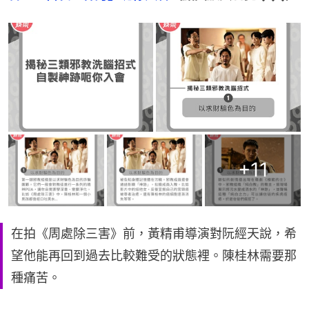
+
11
在拍《周處除三害》前，黃精甫導演對阮經天說，希
望他能再回到過去比較難受的狀態裡。陳桂林需要那
種痛苦。