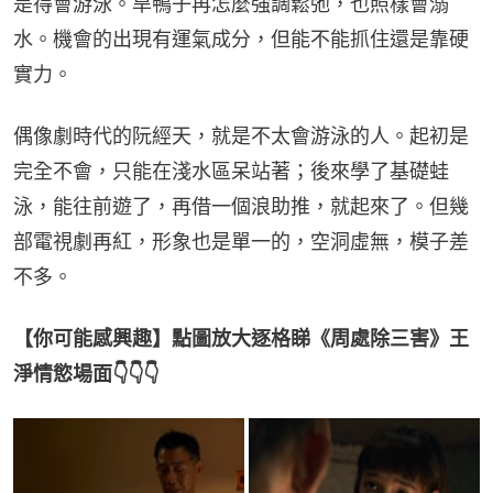
是得會游泳。旱鴨子再怎麼強調鬆弛，也照樣會溺
水。機會的出現有運氣成分，但能不能抓住還是靠硬
實力。
偶像劇時代的阮經天，就是不太會游泳的人。起初是
完全不會，只能在淺水區呆站著；後來學了基礎蛙
泳，能往前遊了，再借一個浪助推，就起來了。但幾
部電視劇再紅，形象也是單一的，空洞虛無，模子差
不多。
【你可能感興趣】點圖放大逐格睇《周處除三害》王
淨情慾場面👇👇👇