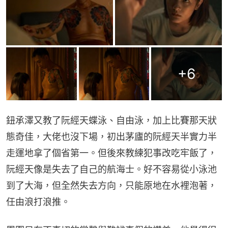
+
6
鈕承澤又教了阮經天蝶泳、自由泳，加上比賽那天狀
態奇佳，大佬也沒下場，初出茅廬的阮經天半實力半
走運地拿了個省第一。但後來教練犯事改吃牢飯了，
阮經天像是失去了自己的航海士。好不容易從小泳池
到了大海，但全然失去方向，只能原地在水裡泡著，
任由浪打浪推。