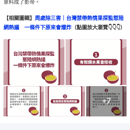
意料成了影帝。
【相關圖輯】
周處除三害｜台灣禁帶熱情果探監惹陸
網熱議　一條件下原來會爆炸
（點圖放大瀏覽👇👇👇）
+
7