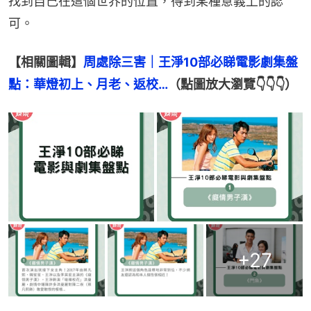
找到自己在這個世界的位置，得到某種意義上的認
可。
【相關圖輯】
周處除三害｜王淨10部必睇電影劇集盤
點：華燈初上、月老、返校…
（點圖放大瀏覽👇👇👇）
+
27