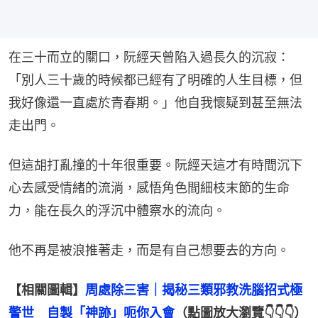
在三十而立的關口，阮經天曾陷入過長久的沉寂：
「別人三十歲的時候都已經有了明確的人生目標，但
我好像還一直處於青春期。」他自我懷疑到甚至無法
走出門。
但這胡打亂撞的十年很重要。阮經天這才有時間沉下
心去感受情緒的流淌，感悟角色間細枝末節的生命
力，能在長久的浮沉中體察水的流向。
他不再是被浪推著走，而是有自己想要去的方向。
【相關圖輯】
周處除三害｜揭秘三類邪教洗腦招式極
警世　自製「神跡」呃你入會
（點圖放大瀏覽👇👇👇）