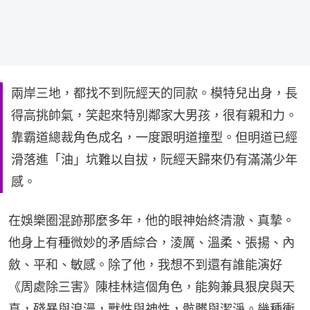
兩岸三地，都找不到阮經天的同款。模特兒出身，長
得高挑帥氣，笑起來特別鄰家大男孩，很有親和力。
靠霸道總裁角色成名，一度跟明道撞型。但明道已經
滑落進「油」坑難以自拔，阮經天歸來仍有滿滿少年
感。
在娛樂圈混跡那麼多年，他的眼神始終清澈、真摯。
他身上有種微妙的矛盾綜合，淩厲、溫柔、張揚、內
斂、平和、敏感。除了他，我想不到還有誰能演好
《周處除三害》陳桂林這個角色，能夠兼具狠戾與天
真，殘暴與浪漫，獸性與神性，骯髒與潔淨。幾種衝