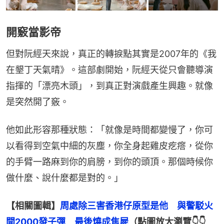
開竅當影帝
但對阮經天來說，真正的轉捩點其實是2007年的《我
在墾丁天氣晴》。這部劇開始，阮經天從只會聽導演
指揮的「漂亮木頭」，到真正對演戲產生興趣。就像
是突然開了竅。
他如此形容那種狀態：「就像是時間都變慢了，你可
以看得到空氣中細的灰塵，你全身起雞皮疙瘩，從你
的手臂一路麻到你的肩膀，到你的頭頂。那個時候你
做什麼、說什麼都是對的。」
【相關圖輯】
周處除三害香港仔原型是他　與警駁火
開2000發子彈　最後燒成焦屍
（點圖放大瀏覽👇👇