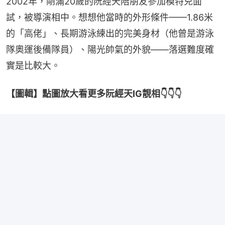
2002年，剛滿20歲的阮經天陪朋友參加模特兒面
試，被導演相中。想想他當時的外形條件——1.86米
的「高佬」、長期游泳練出的完美身材（他曾是游泳
隊奧運後備隊員）、陽光帥氣的外貌——落選難度確
實是比較大。
【圖輯】點圖放大看更多阮經天IG靚相👇👇👇