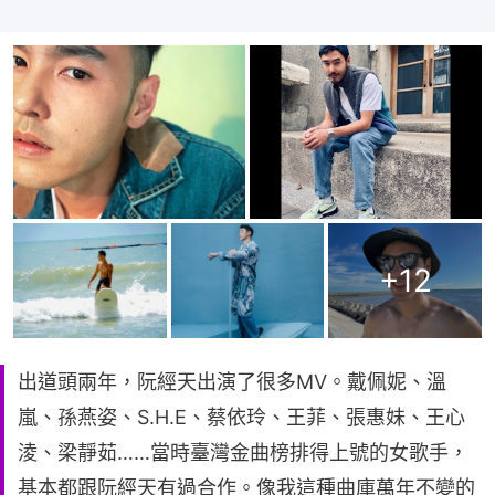
+
12
出道頭兩年，阮經天出演了很多MV。戴佩妮、溫
嵐、孫燕姿、S.H.E、蔡依玲、王菲、張惠妹、王心
淩、梁靜茹……當時臺灣金曲榜排得上號的女歌手，
基本都跟阮經天有過合作。像我這種曲庫萬年不變的