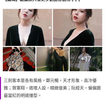
+
17
三劍客本是各有風格。鄭元暢，天才形象、高冷優
雅；賀軍翔，痞壞人設，精緻俊美；阮經天，偏偏跟
最當紅的明道撞型。