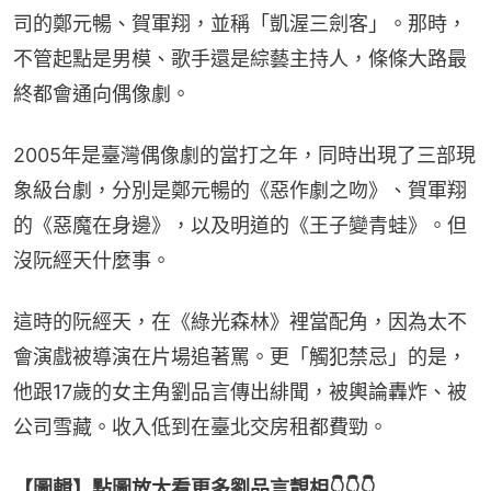
司的鄭元暢、賀軍翔，並稱「凱渥三劍客」。那時，
不管起點是男模、歌手還是綜藝主持人，條條大路最
終都會通向偶像劇。
2005年是臺灣偶像劇的當打之年，同時出現了三部現
象級台劇，分別是鄭元暢的《惡作劇之吻》、賀軍翔
的《惡魔在身邊》，以及明道的《王子變青蛙》。但
沒阮經天什麼事。
這時的阮經天，在《綠光森林》裡當配角，因為太不
會演戲被導演在片場追著罵。更「觸犯禁忌」的是，
他跟17歲的女主角劉品言傳出緋聞，被輿論轟炸、被
公司雪藏。收入低到在臺北交房租都費勁。
【圖輯】點圖放大看更多劉品言靚相👇👇👇