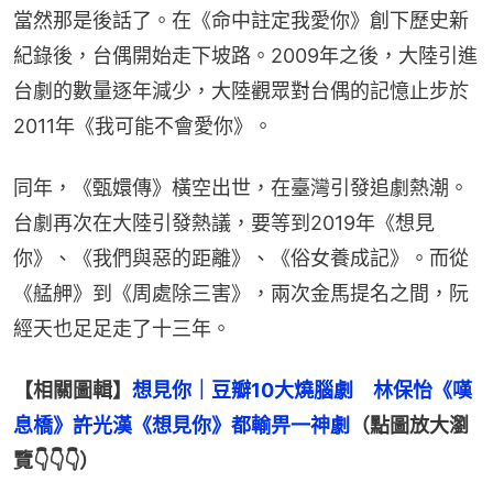
當然那是後話了。在《命中註定我愛你》創下歷史新
紀錄後，台偶開始走下坡路。2009年之後，大陸引進
台劇的數量逐年減少，大陸觀眾對台偶的記憶止步於
2011年《我可能不會愛你》。
同年，《甄嬛傳》橫空出世，在臺灣引發追劇熱潮。
台劇再次在大陸引發熱議，要等到2019年《想見
你》、《我們與惡的距離》、《俗女養成記》。而從
《艋舺》到《周處除三害》，兩次金馬提名之間，阮
經天也足足走了十三年。
【相關圖輯】
想見你｜豆瓣10大燒腦劇　林保怡《嘆
息橋》許光漢《想見你》都輸畀一神劇
（點圖放大瀏
覽👇👇👇）