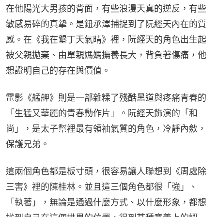
在他陽光大男孩的背面，有些浪漫天真的逆反，有些
敏感易碎的真摯。是鈕承澤捕捉到了阮經天內在的質
感。在《我在墾丁天氣晴》裡，阮經天的角色出生起
被父親拋棄、由單親媽媽撫養長大，背負著傷痛，他
想證明自己的存在與價值。
電影《艋舺》則是一部雜糅了殘酷黑道與疼痛青春的
「生猛又華麗的青春動作片」。阮經天飾演的「和
尚」，是太子幫裡最有領袖氣質的角色，冷靜內斂，
保護兄弟。
這兩個角色都是板寸頭，很容易讓人聯想到《周處除
三害》裡的陳桂林。並且這三個角色都很「強」、
「執著」，無論是通過什麼方式、以什麼形象，都想