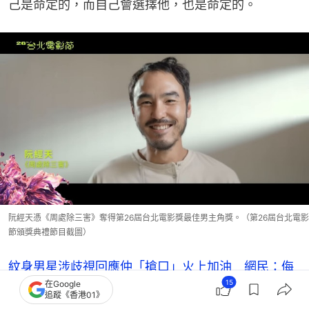
己是命定的，而自己會選擇他，也是命定的。
阮經天憑《周處除三害》奪得第26屆台北電影獎最佳男主角獎。（第26屆台北電影
節頒獎典禮節目截圖）
紋身男星涉歧視回應仲「搶口」火上加油 網民：侮
15
在Google
辱人是自由？
追蹤《香港01》