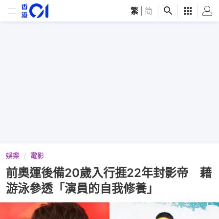
繁
|
简
娛樂
電影
前奧運後備20歲入行捱22年封影帝 藉
游泳參透「演員的自我修養」