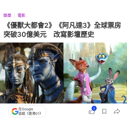
娛樂
電影
《優獸大都會2》《阿凡達3》全球票房
突破30億美元 改寫影壇歷史
5
在Google
追蹤《香港01》
撰文：
莫匡堯
出版：
2026-01-19 23:30
更新：
2026-01-21 11:20