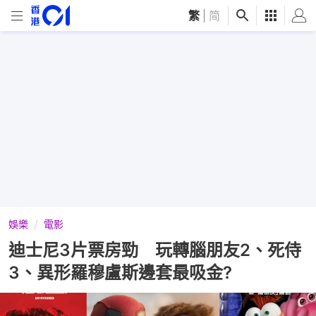
繁
|
简
娛樂
電影
迪士尼3片票房勁 玩轉腦朋友2、死侍
3、異形羅穆盧斯邊套最吸金?