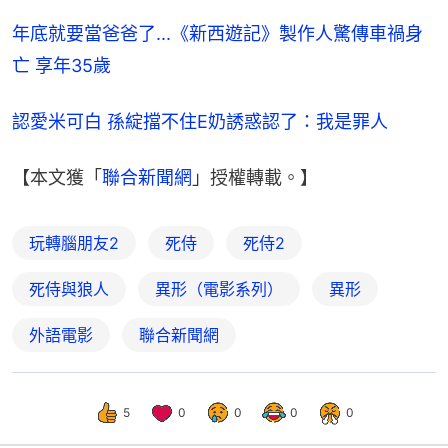
年底就要當爸爸了...《新西遊記》製作人驚傳車禍身
亡 享年35歲
認愛米可白 孫綻擋不住E奶誘惑認了：我是罪人
【本文獲「
聯合新聞網
」授權轉載。】
玩轉腦朋友2
死侍
死侍2
死侍與狼人
異形（電影系列）
異形
外語電影
聯合新聞網
5
0
0
0
0