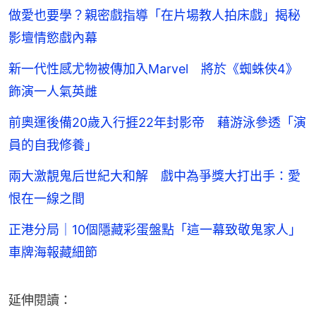
做愛也要學？親密戲指導「在片場教人拍床戲」揭秘
影壇情慾戲內幕
新一代性感尤物被傳加入Marvel 將於《蜘蛛俠4》
飾演一人氣英雌
前奧運後備20歲入行捱22年封影帝 藉游泳參透「演
員的自我修養」
兩大激靚鬼后世紀大和解 戲中為爭獎大打出手：愛
恨在一線之間
正港分局｜10個隱藏彩蛋盤點「這一幕致敬鬼家人」
車牌海報藏細節
延伸閱讀：