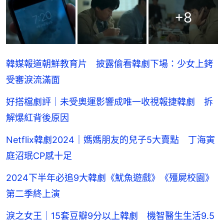
+
8
韓媒報道朝鮮教育片 披露偷看韓劇下場：少女上銬
受審淚流滿面
好搭檔劇評｜未受奧運影響成唯一收視報捷韓劇 拆
解爆紅背後原因
Netflix韓劇2024｜媽媽朋友的兒子5大賣點 丁海寅
庭沼珉CP感十足
2024下半年必追9大韓劇《魷魚遊戲》《殭屍校園》
第二季終上演
淚之女王｜15套豆瓣9分以上韓劇 機智醫生生活9.5