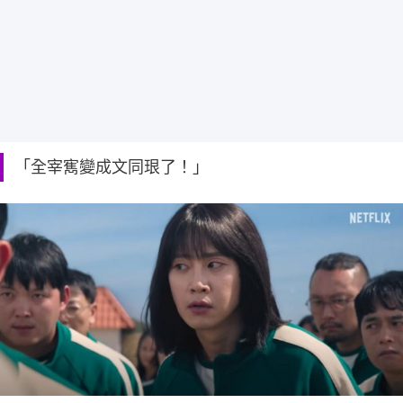
「全宰寯變成文同珢了！」