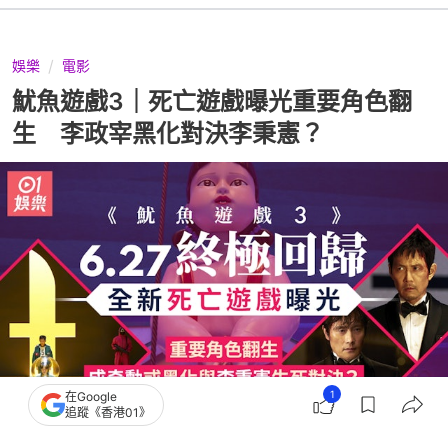
娛樂
電影
魷魚遊戲3｜死亡遊戲曝光重要角色翻
生 李政宰黑化對決李秉憲？
1
在Google
追蹤《香港01》
撰文：
關穎賢
出版：
2025-06-26 12:00
更新：
2025-06-26 12:00