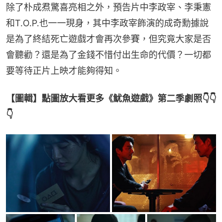
除了朴成焄驚喜亮相之外，預告片中李政宰、李秉憲
和T.O.P.也一一現身，其中李政宰飾演的成奇勳據說
是為了終結死亡遊戲才會再次參賽，但究竟大家是否
會聽勸？還是為了金錢不惜付出生命的代價？一切都
要等待正片上映才能夠得知。
【圖輯】點圖放大看更多《魷魚遊戲》第二季劇照👇👇
👇