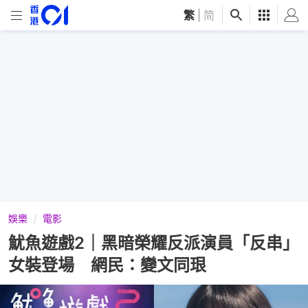
繁
|
简
娛樂
電影
魷魚遊戲2｜黑暗榮耀反派演員「反串」
女裝登場 網民：變文同珢