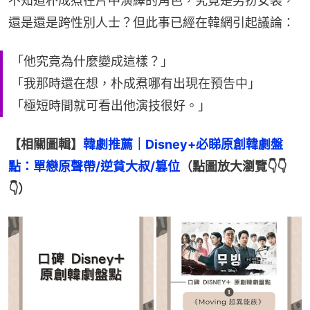
不知道朴成焄在片中演繹的角色，究竟是男扮女裝，
還是還是跨性別人士？但此事已經在韓網引起議論：
「他究竟為什麼變成這樣？」
「我那時還在想，朴成焄哪有出現在預告中」
「極短時間就可看出他演技很好。」
【相關圖輯】
韓劇推薦｜Disney+必睇原創韓劇盤
點：單戀原聲帶/逆貧大叔/篡位
（點圖放大瀏覽👇👇
👇）