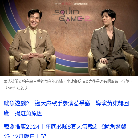
兩人被問到拍完第三季後煞科的心情，李政宰反而為之後是否有續篇留下伏筆。
（Netflix提供）
魷魚遊戲2｜邀大麻歌手參演惹爭議 導演黃東赫回
應 揭選角原因
韓劇推薦2024｜年底必睇8套人氣韓劇《魷魚遊戲
2》12月呢日上架