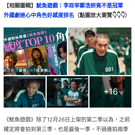
【相關圖輯】
魷魚遊戲︱李政宰鄭浩妍竟不是冠軍　
外國劇迷心中角色好感度排名
（點圖放大瀏覽👇👇👇）
+
16
《魷魚遊戲》除了12月26日上架的第二季以為，之前
確定將會拍到第三季、也是最後一季，不過連拍兩季