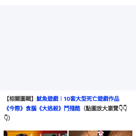
【相關圖輯】
魷魚遊戲︱10套大型死亡遊戲作品　
《今際》食腦《大逃殺》鬥殘酷
（點圖放大瀏覽👇👇
👇）