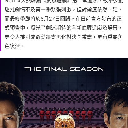
Netflix大熱韓劇《魷魚遊戲》第二季雖然，被不少劇
迷批劇情不及第一季緊張刺激，但討論度依然十足，
而最終季即將於6月27日回歸。在日前官方發布的正
式預告中，曝光了劇迷期待的全新血腥遊戲及場景，
更令人推測成奇勳將會黑化對決李秉憲，更有重要角
色復活。