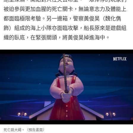
被迫參與更加血腥的死亡關卡，無論意志力及體能上
都面臨極限考驗。另一邊箱，警察黃俊昊（魏化儁 
飾）組成的海上小隊亦面臨攻擊，船長原來是遊戲組
織的臥底，在緊張關頭，將黃俊昊掉進海中。
死亡跳大繩。（預告畫面）