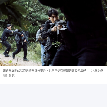
魏嘏雋最開始以交通警察身分現身，也向不少交警諮詢該如何演好。（《魷魚遊
戲》劇照）