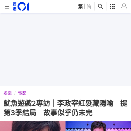
繁
|
简
娛樂
電影
魷魚遊戲2專訪｜李政宰紅髮藏隱喻 提
第3季結局 故事似乎仍未完