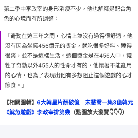
第二季中李政宰的身形消瘦不少，他也解釋是配合角
色的心境而有所調整：
「奇勳在這三年之間，心情上並沒有過得很舒適，他
沒有因為坐擁456億元的獎金，就吃很多好料、睡得
很爽，並不是這樣生活。這個獎金是在456人中，犧
牲了奇勳以外455人的性命才有的，他懷著不能亂用
的心情，也為了表現出他有多想阻止這個遊戲的心才
節食。」
【相關圖輯】
6大韓星片酬破億　宋慧喬一集3億韓元
《魷魚遊戲》李政宰排第幾
（點圖放大瀏覽👇👇👇）