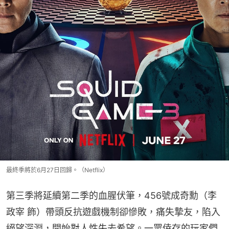
最終季將於6月27日回歸。（Netflix）
第三季將延續第二季的血腥伏筆，456號成奇勳（李
政宰 飾）帶頭反抗遊戲機制卻慘敗，痛失摯友，陷入
絕望深淵，開始對人性失去希望。一眾倖存的玩家們