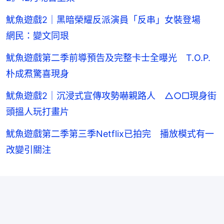
魷魚遊戲2｜黑暗榮耀反派演員「反串」女裝登場
網民：變文同珢
魷魚遊戲第二季前導預告及完整卡士全曝光 T.O.P.
朴成焄驚喜現身
魷魚遊戲2｜沉浸式宣傳攻勢嚇親路人 △○□現身街
頭搵人玩打畫片
魷魚遊戲第二季第三季Netflix已拍完 播放模式有一
改變引關注