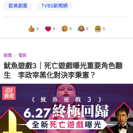
歐美劇集
TVBS新聞網
3
0
0
0
0
娛樂
電影
魷魚遊戲3｜死亡遊戲曝光重要角色翻
生 李政宰黑化對決李秉憲？