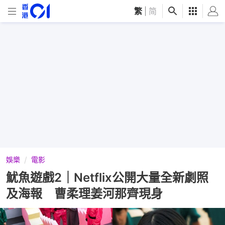
繁
|
简
娛樂
電影
魷魚遊戲2｜Netflix公開大量全新劇照
及海報 曹柔理姜河那齊現身