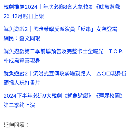
韓劇推薦2024｜年底必睇8套人氣韓劇《魷魚遊戲
2》12月呢日上架
魷魚遊戲2｜黑暗榮耀反派演員「反串」女裝登場
網民：變文同珢
魷魚遊戲第二季前導預告及完整卡士全曝光 T.O.P.
朴成焄驚喜現身
魷魚遊戲2｜沉浸式宣傳攻勢嚇親路人 △○□現身街
頭搵人玩打畫片
2024下半年必追9大韓劇《魷魚遊戲》《殭屍校園》
第二季終上演
延伸閱讀：