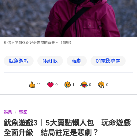
相信不少劇迷都好奇姜霞的背景。（劇照）
魷魚遊戲
Netflix
韓劇
01電影專題
11
0
1
0
0
娛樂
電影
魷魚遊戲3｜5大賣點懶人包 玩命遊戲
全面升級 結局註定是悲劇？