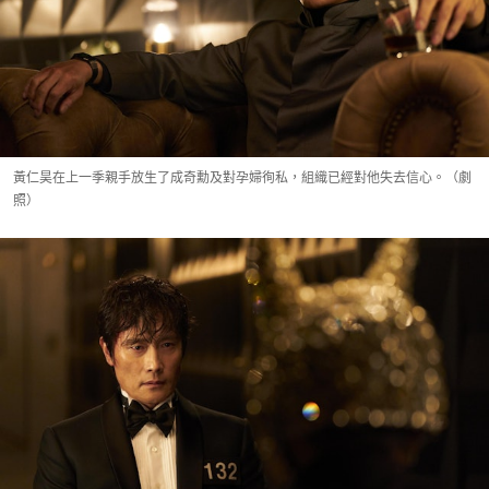
黃仁昊在上一季親手放生了成奇勳及對孕婦徇私，組織已經對他失去信心。（劇
照）