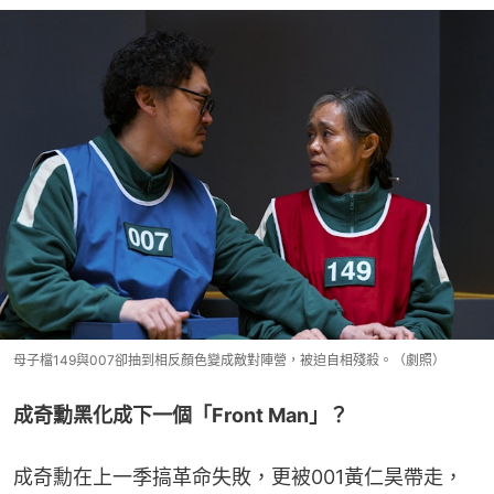
母子檔149與007卻抽到相反顏色變成敵對陣營，被迫自相殘殺。（劇照）
成奇勳黑化成下一個「Front Man」？
成奇勳在上一季搞革命失敗，更被001黃仁昊帶走，