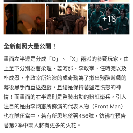
+
18
全新劇照大量公開！
畫面左半邊是分成「O」、「X」兩派的參賽玩家，由
上至下分別為曹柔理、姜河那、李政宰、任時完以及
朴成焄，李政宰所飾演的成奇勳為了揪出殘酷遊戲的
幕後黑手而重返遊戲，且總是保持著堅定憤怒的神
情！而畫面的右半邊則是整裝出動的粉紅衛兵，引人
注目的是由李炳憲所飾演的代表人物（Front Man）
也在隊伍當中，若有所思地望著456號，彷彿在預告
著第2季中兩人將有更多的火花。