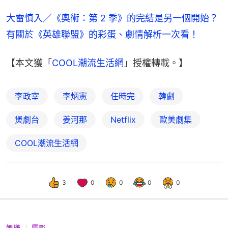
大雷慎入／《奧術：第 2 季》的完結是另一個開始？
有關於《英雄聯盟》的彩蛋、劇情解析一次看！
【本文獲「
COOL潮流生活網
」授權轉載。】
李政宰
李炳憲
任時完
韓劇
煲劇台
姜河那
Netflix
歐美劇集
COOL潮流生活網
3
0
0
0
0
娛樂
電影