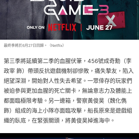
最終季將於6月27日回歸。（Netflix）
第三季將延續第二季的血腥伏筆，456號成奇勳（李
政宰 飾）帶頭反抗遊戲機制卻慘敗，痛失摯友，陷入
絕望深淵，開始對人性失去希望。一眾倖存的玩家們
被迫參與更加血腥的死亡關卡，無論意志力及體能上
都面臨極限考驗。另一邊箱，警察黃俊昊（魏化儁 
飾）組成的海上小隊亦面臨攻擊，船長原來是遊戲組
織的臥底，在緊張關頭，將黃俊昊掉進海中。