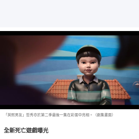
「英熙男友」哲秀亦於第二季最後一集在彩蛋中亮相。（劇集畫面）
全新死亡遊戲曝光