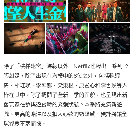
+
11
除了「樓梯迷宮」海報以外，Netflix也釋出一系列12
張劇照，除了出現在海報中的6位之外，包括魏嘏
雋、朴珪瑛、李陣郁、梁東根、康愛心和李書煥等人
皆在其中，除了揭開了全新一季的面貌，也呈現出新
舊玩家在參與遊戲時的緊張狀態。本季將充滿新遊
戲、更高的賭注以及扣人心弦的懸疑感，預計將讓全
球觀眾不寒而慄。