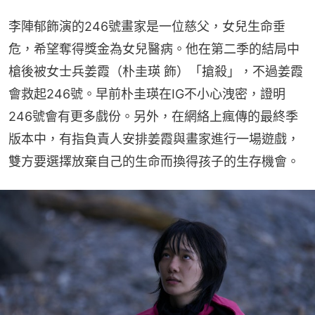
李陣郁飾演的246號畫家是一位慈父，女兒生命垂
危，希望奪得獎金為女兒醫病。他在第二季的結局中
槍後被女士兵姜霞（朴圭瑛 飾）「搶殺」，不過姜霞
會救起246號。早前朴圭瑛在IG不小心洩密，證明
246號會有更多戲份。另外，在網絡上瘋傳的最終季
版本中，有指負責人安排姜霞與畫家進行一場遊戲，
雙方要選擇放棄自己的生命而換得孩子的生存機會。