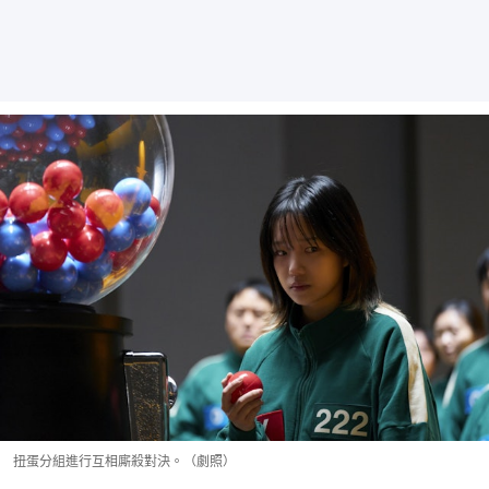
扭蛋分組進行互相廝殺對決。（劇照）