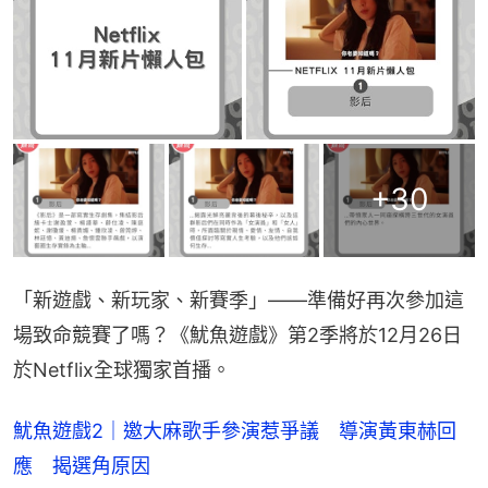
+
30
「新遊戲、新玩家、新賽季」——準備好再次參加這
場致命競賽了嗎？《魷魚遊戲》第2季將於12月26日
於Netflix全球獨家首播。
魷魚遊戲2｜邀大麻歌手參演惹爭議 導演黃東赫回
應 揭選角原因