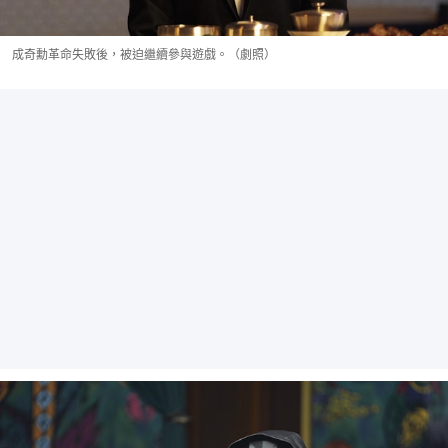
成奇勳革命失敗後，被迫繼續參與遊戲。（劇照）