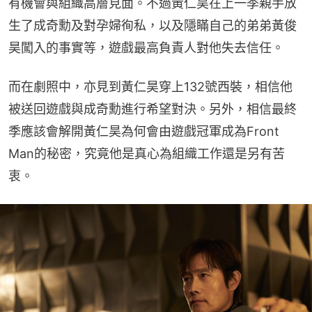
有機會與組織高層見面。不過黃仁昊在上一季親手放
生了成奇勳及對孕婦徇私，以及隱瞞自己的弟弟黃俊
昊闖入的事實等，遊戲最高負責人對他失去信任。
而在劇照中，亦見到黃仁昊穿上132號西裝，相信他
被送回遊戲與成奇勳進行希望對決。另外，相信最終
季應該會解開黃仁昊為何會由遊戲冠軍成為Front 
Man的秘密，究竟他是真心為組織工作還是另有苦
衷。