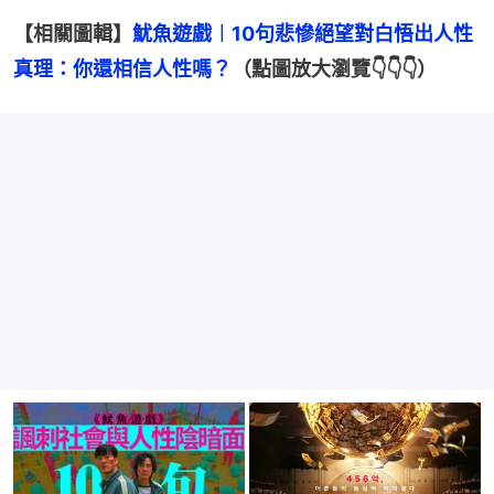
【相關圖輯】
魷魚遊戲︱10句悲慘絕望對白悟出人性
真理：你還相信人性嗎？
（點圖放大瀏覽👇👇👇）