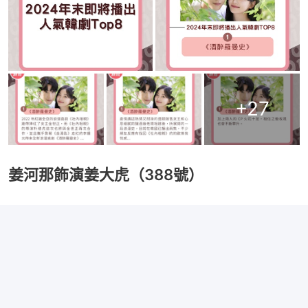
+
27
姜河那飾演姜大虎（388號）