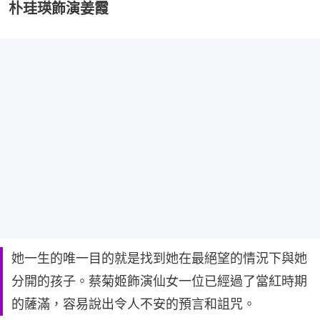
朴珪瑛飾演姜霞
她一生的唯一目的就是找到她在最絕望的情況下與她
分開的孩子。蔡菊姬飾演仙女一位已經過了當紅時期
的薩滿，容易說出令人不安的預言和詛咒。