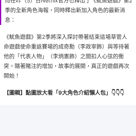
而在昨（5）日Netflix官方也釋出了《魷魚遊戲》第2
季的全新角色海報，同時釋出新加入角色的最新消
息：
《魷魚遊戲》第2季將深入探討帶著結束這場草菅人
命遊戲使命重返賽場的成奇勳（李政宰飾）與等待著
他的「代表人物」（李炳憲飾）之間扣人心弦的衝
突。隨著賭注的增加，故事的展開，真正的遊戲再次
開始！
【圖輯】點圖放大看「9大角色介紹懶人包」👇👇👇