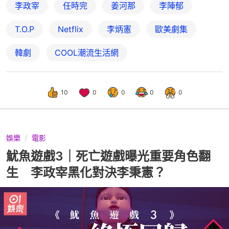
李政宰
任時完
姜河那
李陣郁
T.O.P
Netflix
李炳憲
歐美劇集
韓劇
COOL潮流生活網
10
0
0
0
0
娛樂
電影
魷魚遊戲3｜死亡遊戲曝光重要角色翻
生 李政宰黑化對決李秉憲？