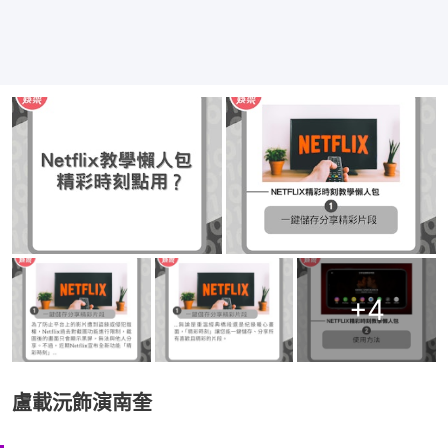
+
4
盧載沅飾演南奎