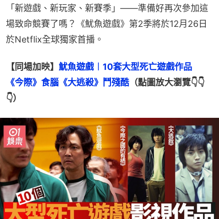
「新遊戲、新玩家、新賽季」——準備好再次參加這
場致命競賽了嗎？《魷魚遊戲》第2季將於12月26日
於Netflix全球獨家首播。
【同場加映】
魷魚遊戲︱10套大型死亡遊戲作品　
《今際》食腦《大逃殺》鬥殘酷
（點圖放大瀏覽👇👇
👇）