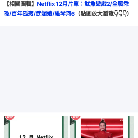
【相關圖輯】
Netflix 12月片單：魷魚遊戲2/全職乖
孫/百年孤寂/武媚娘/維琴河6
（點圖放大瀏覽👇👇👇）