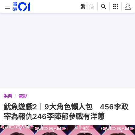
繁
|
简
娛樂
電影
魷魚遊戲2｜9大角色懶人包 456李政
宰為報仇246李陣郁參戰有洋蔥