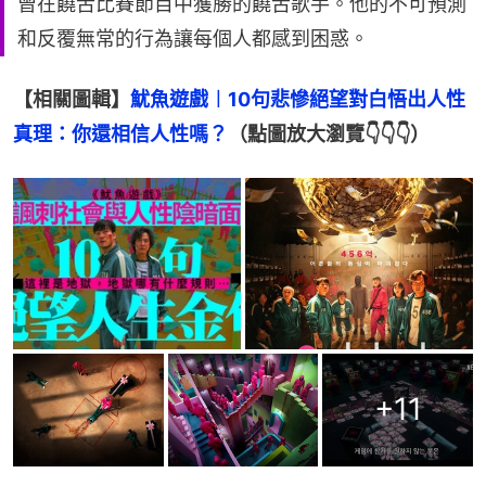
曾在饒舌比賽節目中獲勝的饒舌歌手。他的不可預測
和反覆無常的行為讓每個人都感到困惑。
【相關圖輯】
魷魚遊戲︱10句悲慘絕望對白悟出人性
真理：你還相信人性嗎？
（點圖放大瀏覽👇👇👇）
+
11