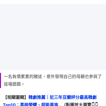
一名負債累累的賭徒，意外發現自己的母親也參與了
這場遊戲。
【相關圖輯】
韓劇推薦｜近三年豆瓣評分最高韓劇
Top10：黑暗榮耀、超能異族…
（點圖放大瀏覽👇👇