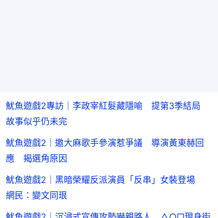
魷魚遊戲2專訪｜李政宰紅髮藏隱喻 提第3季結局
故事似乎仍未完
魷魚遊戲2｜邀大麻歌手參演惹爭議 導演黃東赫回
應 揭選角原因
魷魚遊戲2｜黑暗榮耀反派演員「反串」女裝登場
網民：變文同珢
魷魚遊戲2｜沉浸式宣傳攻勢嚇親路人 △○□現身街