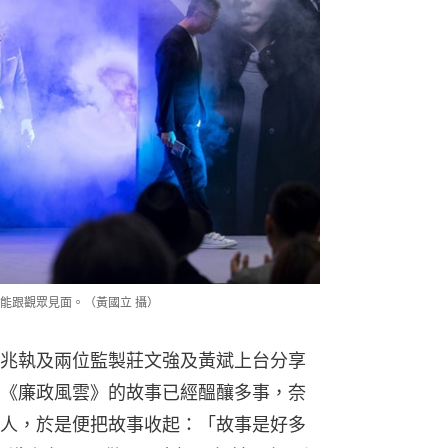
能跟觀眾見面。（黃國立 攝）
兆執及兩位監製莊文強及黃斌上台分享
《廉政風雲》的故事已經醞釀多事，奈
人，於是便把故事收起：「故事是好多