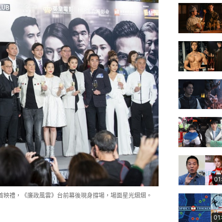
01
行首映禮，《廉政風雲》台前幕後現身撐場，場面星光熠熠。
01