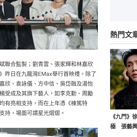
熱門文
斌聯合監製；劉青雲、張家輝和林嘉欣
》昨日在九龍灣EMax舉行首映禮。除了
嘉欣、袁詠儀、方中信、吳岱融及湯怡
楊受成及其旗下藝人，如李克勤、周勵
均有亮相支持，而在上年憑《棟篤特
支持，場面可謂星光熠熠。
《九門》
極 張藝