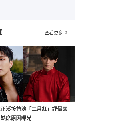
章
查看更多
徐正溪接替演「二月紅」評價兩
興缺席原因曝光