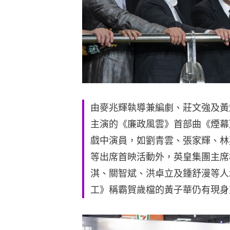
由麥兆輝執導兼編劇、莊文強及黃
主演的《廉政風雲》首部曲《煙幕
戲中演員，如劉青雲、張家輝、林
等出席首映活動外，英皇集團主席
淇、關智斌、洪卓立及鍾舒漫等人
工》稱霸賀歲檔的黃子華仍有現身