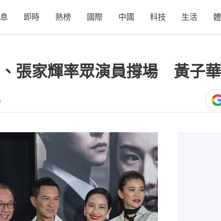
息
即時
熱榜
國際
中國
科技
生活
體
、張家輝率眾演員撐場 黃子華
2