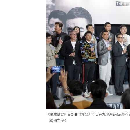
《廉政風雲》首部曲《煙幕》昨日在九龍灣EMax舉
（黃國立 攝）