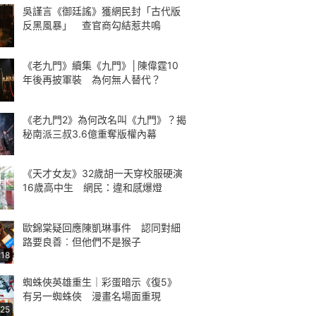
吳謹言《御廷謠》獲網民封「古代版
反黑風暴」 查官商勾結惹共鳴
《老九門》續集《九門》│陳偉霆10
年後再披軍裝 為何無人替代？
《老九門2》為何改名叫《九門》？揭
秘南派三叔3.6億重奪版權內幕
《天才女友》32歲胡一天穿校服硬演
16歲高中生 網民：違和感爆燈
歐錦棠疑回應陳凱琳事件 認同對細
路要良善︰但他們不是猴子
:18
蜘蛛俠英雄重生｜彩蛋暗示《復5》
有另一蜘蛛俠 漫畫名場面重現
:25