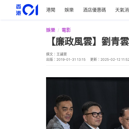
港聞
娛樂
酒店優惠碼
天氣消
娛樂
電影
【廉政風雲】劉青雲
撰文：
王誦賢
出版：
2019-01-31 13:15
更新：
2025-02-12 11:5