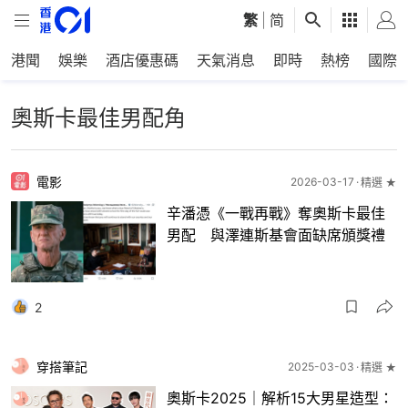
繁
|
简
港聞
娛樂
酒店優惠碼
天氣消息
即時
熱榜
國際
奧斯卡最佳男配角
電影
2026-03-17
精選 ★
辛潘憑《一戰再戰》奪奧斯卡最佳
男配 與澤連斯基會面缺席頒獎禮
2
穿搭筆記
2025-03-03
精選 ★
奧斯卡2025｜解析15大男星造型：