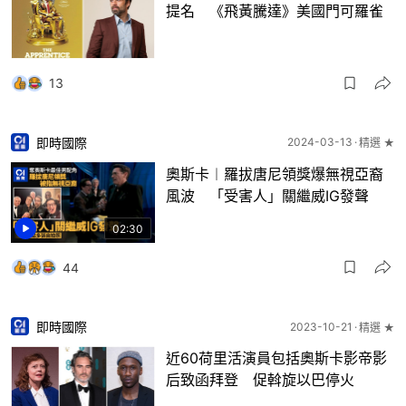
提名 《飛黃騰達》美國門可羅雀
13
即時國際
2024-03-13
精選 ★
奧斯卡︱羅拔唐尼領獎爆無視亞裔
風波 「受害人」關繼威IG發聲
02:30
44
即時國際
2023-10-21
精選 ★
近60荷里活演員包括奧斯卡影帝影
后致函拜登 促斡旋以巴停火