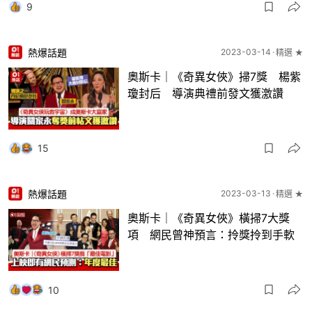
9
熱爆話題
2023-03-14
精選 ★
奧斯卡｜《奇異女俠》掃7獎 楊紫
瓊封后 導演典禮前發文獲激讚
15
熱爆話題
2023-03-13
精選 ★
奧斯卡｜《奇異女俠》橫掃7大獎
項 網民曾神預言：拎獎拎到手軟
10