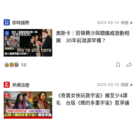
即時國際
2023-03-13
精選 ★
奧斯卡｜班頓費沙與關繼威激動相
擁 30年前淵源早種？
58
熱爆話題
2023-03-13
精選 ★
《奇異女俠玩救宇宙》擁至少4譯
名 台版《媽的多重宇宙》惹爭議
4