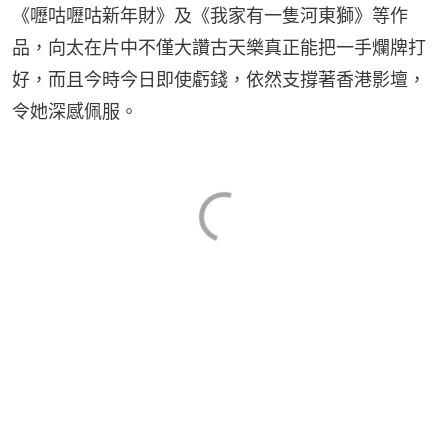
《嚦咕嚦咕新年財》及《我家有一隻河東獅》等作
品，向太在片中不僅大讚古天樂真正能把一手爛牌打
好，而且今時今日即使虧錢，依然支撐著香港影壇，
令她深感佩服。