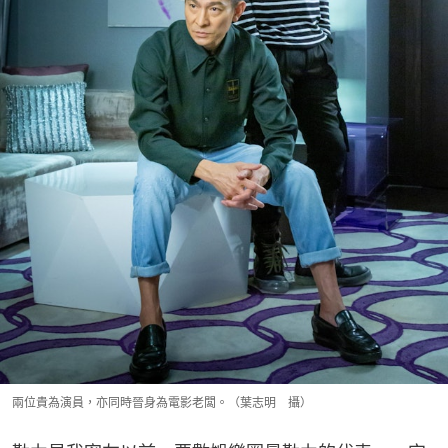
兩位貴為演員，亦同時晉身為電影老闆。（葉志明 攝）