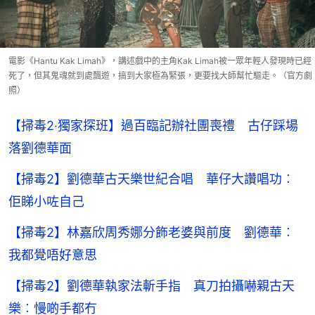
電影《Hantu Kak Limah》，講述戲中的主角Kak Limah被一眾年輕人發現時已經
死了，但其鬼魂就到處飄遊，搞到大家極為緊張，更要找大師幫忙驅走。（官方劇
照）
【掃毒2‧獨家探班】過百臨記辦社團喪禮 古仔踩場
落劉德華面
【掃毒2】劉德華古天樂世紀合唱 華仔大讚唱功︰
佢睇小咗自己
【掃毒2】林嘉欣周秀娜分飾老婆與前度 劉德華︰
我都覺唔好意思
【掃毒2】劉德華執家法斬手指 真刀拍攝嚇親古天
樂︰慢啲手都冇