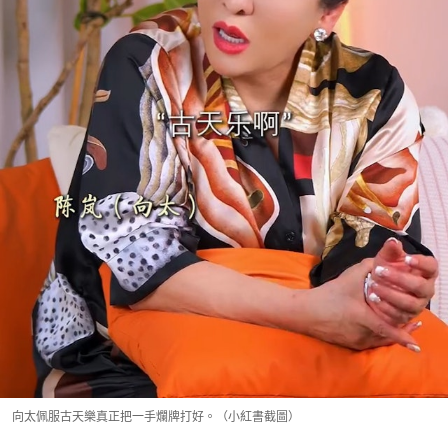
向太佩服古天樂真正把一手爛牌打好。（小紅書截圖）