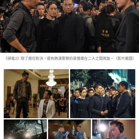
《掃毒2》除了兩位對決，還有飾演警察的苗僑偉在二人之間周旋。（影片截圖）