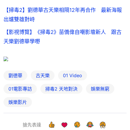
【掃毒2】劉德華古天樂相隔12年再合作 最新海報
出爐雙雄對峙
【影視博覽】《掃毒2》苗僑偉自嘲影壇新人 跟古
天樂劉德華學嘢
劉德華
古天樂
01 Video
01電影專訪
掃毒2 天地對決
娛樂無窮
娛樂影片
搶先表達