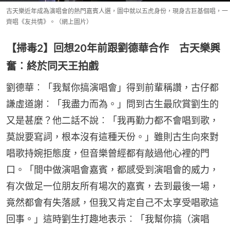
古天樂近年成為演唱會的熱門嘉賓人選，圖中就以五虎身份，現身古巨基個唱，一
齊唱《友共情》。（網上圖片）
【掃毒2】回想20年前跟劉德華合作 古天樂興
奮︰終於同天王拍戲
劉德華︰「我幫你搞演唱會」得到前輩稱讚，古仔都
謙虛道謝︰「我盡力而為。」問到古生最欣賞劉生的
又是甚麼？他二話不說︰「我再勤力都不會唱到歌，
莫說要寫詞，根本沒有這種天份。」雖則古生向來對
唱歌持婉拒態度，但音樂曾經都有敲過他心裡的門
口。「間中做演唱會嘉賓，都感受到演唱會的威力，
有次做足一位朋友所有場次的嘉賓，去到最後一場，
竟然都會有失落感，但我又肯定自己不太享受唱歌這
回事。」這時劉生打趣地表示︰「我幫你搞（演唱