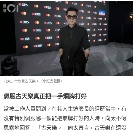
向太非常欣賞古天樂。（小紅書截圖）
佩服古天樂真正把一手爛牌打好
當被工作人員問到，在其人生這麼長的經歷當中，有
沒有特別佩服哪一個能把爛牌打好的人時，向太不假
思索地回答：「古天樂。」向太直言，古天樂在還沒