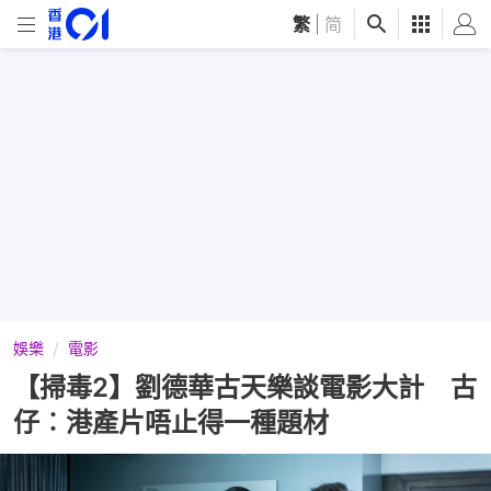
繁
|
简
娛樂
電影
【掃毒2】劉德華古天樂談電影大計 古
仔︰港產片唔止得一種題材