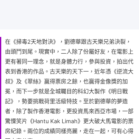
在《掃毒2天地對決》，劉德華跟古天樂兄弟決裂，
由頭鬥到尾。現實中，二人除了份屬好友，在電影上
更有著同一理念，就是身體力行，參與投資，拍出代
表到香港的作品。古天樂的天下一，近年憑《逆流大
叔》及《翠絲》贏得票房之餘，也贏得金像獎的加
冕，而下一步就是全城矚目的科幻大製作《明日戰
記》，勢要挑戰荷里活級特技。至於劉德華的夢造
者，除了製作香港電影，更投資馬來西亞市場，一部
驚慄笑片《Hantu Kak Limah》更大破大馬電影的票
房紀錄。兩位的成績同樣亮麗，走在一起，可有心得