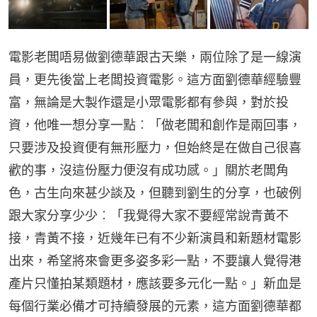
電影老闆唔易做劉德華跟古天樂，兩位除了是一線演
員，更先後當上老闆投資電影。這方面劉德華經驗豐
富，無論是大製作還是小眾電影都有參與，對於投
資，他唯一想分享一點︰「做老闆和創作是兩回事，
只要涉及投資便有無形壓力，但始終是在做自己很喜
歡的事，沒這份壓力便沒有成功感。」關於老闆角
色，古生向來甚少談及，但聽到劉生的分享，也破例
跟大家分享少少︰「我覺得大家不要經常說青黃不
接，青黃不接，近幾年已有不少新演員和新題材電影
出來，希望將來會更多姿多彩一點，不要讓人覺得港
產片只懂拍某類題材，應該要多元化一點。」新血是
每個行業必備才可持續發展的元素，這方面劉德華都