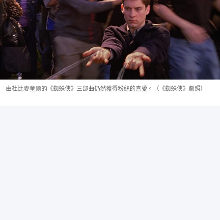
由杜比麥奎爾的《蜘蛛俠》三部曲仍然獲得粉絲的喜愛。（《蜘蛛俠》劇照）