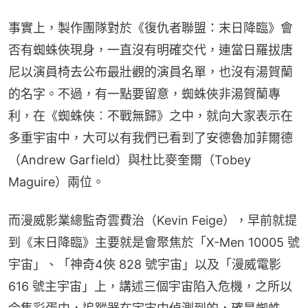
事實上，製作團隊對於《復仇者聯盟：末日降臨》會
否有蜘蛛俠現身，一直沒有明確交代，連當日羅拔唐
尼以演員椅去公布最壯觀的演員名單，也沒有湯賀蘭
的名字。不過，有一點要留意，蜘蛛俠非湯賀蘭專
利，在《蜘蛛俠︰不戰無歸》之中，就向大家表示在
多重宇宙中，大可以有我們已看到了安德魯加菲爾德
（Andrew Garfield）與杜比麥奎爾（Tobey 
Maguire）兩位。
而漫威影業總監奇雲費治（Kevin Feige），早前就提
到《末日降臨》主要就是會聚焦於「X-Men 10005 號
宇宙」、「神奇4俠 828 號宇宙」以及「漫威電影 
616 號主宇宙」上，講述三個宇宙陷入危機，之所以