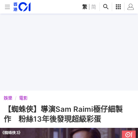
繁
|
简
娛樂
電影
【蜘蛛俠】導演Sam Raimi極仔細製
作 粉絲13年後發現超級彩蛋