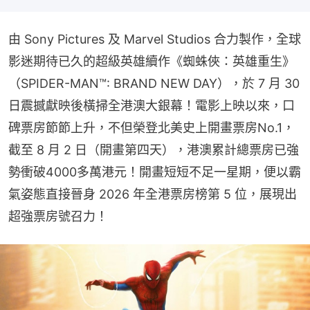
由 Sony Pictures 及 Marvel Studios 合力製作，全球
影迷期待已久的超級英雄續作《蜘蛛俠：英雄重生》
（SPIDER-MAN™: BRAND NEW DAY），於 7 月 30 
日震撼獻映後橫掃全港澳大銀幕！電影上映以來，口
碑票房節節上升，不但榮登北美史上開畫票房No.1，
截至 8 月 2 日（開畫第四天），港澳累計總票房已強
勢衝破4000多萬港元！開畫短短不足一星期，便以霸
氣姿態直接晉身 2026 年全港票房榜第 5 位，展現出
超強票房號召力！