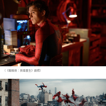
（《蜘蛛俠：英雄重生》劇照）