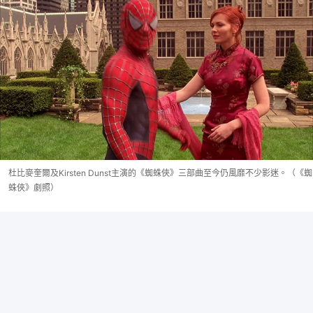
杜比麥奎爾及Kirsten Dunst主演的《蜘蛛俠》三部曲至今仍風靡不少影迷。（《蜘
蛛俠》劇照）