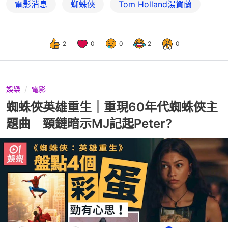
電影消息
蜘蛛俠
Tom Holland湯賀蘭
2
0
0
2
0
娛樂
電影
蜘蛛俠英雄重生｜重現60年代蜘蛛俠主
題曲 頸鏈暗示MJ記起Peter?