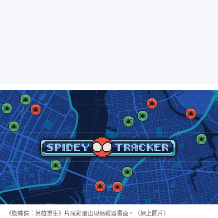
《蜘蛛俠：英雄重生》片尾彩蛋出現追蹤器畫面。（網上圖片）