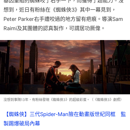
基因重組的蜘蛛咬了右手一下，而獲得了超能力。沒
想到，近日有粉絲在《蜘蛛俠3》其中一幕見到，
Peter Parker右手遭咬過的地方留有疤痕。導演Sam 
Raimi及其團體的認真製作，可謂居功厥偉。
沒想到事隔13年，有粉絲發現《蜘蛛俠3》的超級彩蛋。（《蜘蛛俠3》劇照）
【蜘蛛俠】三代Spider-Man險在動畫版世紀同框 監
製踢爆破局內幕