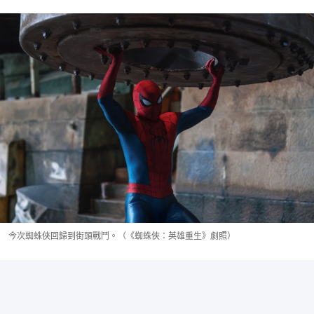
今次蜘蛛俠回歸到街頭戰鬥。（《蜘蛛俠：英雄重生》劇照）