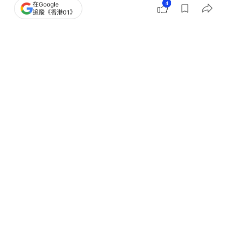
4
在Google
追蹤《香港01》
撰文：
關穎賢
出版：
2026-08-06 20:30
更新：
2026-08-07 17:30
由Marvel Studios與Sony Pictures聯手打造的《蜘蛛