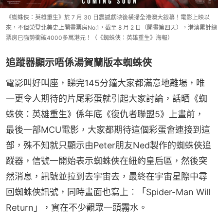
《蜘蛛俠：英雄重生》於 7 月 30 日震撼獻映後橫掃全港澳大銀幕！電影上映以
來，不但榮登北美史上開畫票房No.1，截至 8 月 2 日（開畫第四天），港澳累計總
票房已強勢衝破4000多萬港元！（《蜘蛛俠：英雄重生》海報）
追蹤器顯示唔係湯賀蘭版本蜘蛛俠
電影叫好叫座，睇完145分鐘大家都滿意地離場，唯
一更令人期待的片尾彩蛋就引起大家討論，話晒《蜘
蛛俠：英雄重生》係年底《復仇者聯盟5》上畫前，
最後一部MCU電影，大家都期待這個彩蛋會連接到這
部，殊不知就只顯示由Peter朋友Ned製作的蜘蛛俠追
蹤器，信號一開始表示蜘蛛俠在紐約皇后區，然後突
然消息，訊號並拉到去宇宙去，最終在宇宙星際中尋
回蜘蛛俠訊號，同時畫面也寫上︰「Spider-Man Will 
Return」，實在不少觀眾一頭霧水。