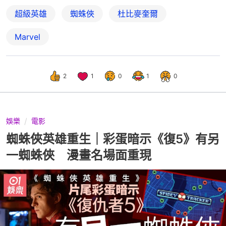
超級英雄
蜘蛛俠
杜比麥奎爾
Marvel
2
1
0
1
0
娛樂
電影
蜘蛛俠英雄重生｜彩蛋暗示《復5》有另
一蜘蛛俠 漫畫名場面重現