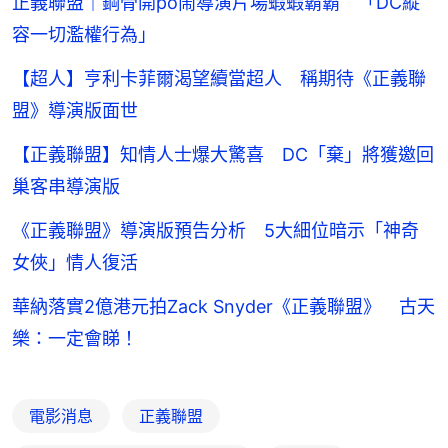
正義聯盟｜鋼骨開po鬧導演片場蝦蝦霸霸 「DC縱
容一切濫權行為」
【超人】亨利卡菲爾渴望續當超人 稱期待《正義聯
盟》導演版面世
【正義聯盟】知情人士爆大驚喜 DC「棄」將獲邀回
巢客串導演版
《正義聯盟》導演版預告分析 5大細位暗示「神奇
女俠」情人復活
華納落實2億港元拍Zack Snyder《正義聯盟》 古天
樂：一定會睇！
電影消息
正義聯盟