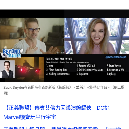
Zack Snyder在訪問時亦談到新版《蝙蝠俠》，並稱非常期待此作品。（網上擷
圖）
【正義聯盟】傳賓艾佛力回巢演蝙蝠俠 DC挑
Marvel機齊玩平行宇宙