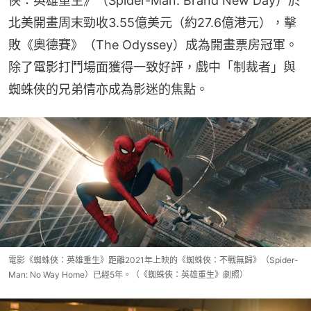
俠：英雄重生》（Spider-Man: Brand New Day）於
北美開畫周末勁收3.55億美元（約27.6億港元），擊
敗《奧德賽》（The Odyssey）成為開畫票房冠軍。
除了電影打鬥場面獲得一致好評，戲中「制裁者」與
蜘蛛俠的兄弟情亦成為影迷的焦點。
電影《蜘蛛俠：英雄重生》距離2021年上映的《蜘蛛俠：不戰無歸》（Spider-
Man: No Way Home）已經5年。（《蜘蛛俠：英雄重生》劇照）