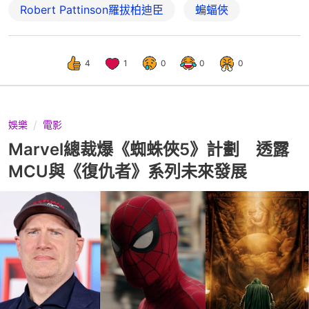
Robert Pattinson羅拔柏迪臣
蝙蝠俠
4
1
0
0
0
娛樂
電影
Marvel總裁爆《蜘蛛俠5》計劃 透露
MCU與《復仇者》系列未來發展