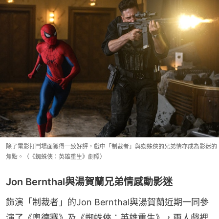
除了電影打鬥場面獲得一致好評，戲中「制裁者」與蜘蛛俠的兄弟情亦成為影迷的
焦點。（《蜘蛛俠：英雄重生》劇照）
Jon Bernthal與湯賀蘭兄弟情感動影迷
飾演「制裁者」的Jon Bernthal與湯賀蘭近期一同參
演了《奧德賽》及《蜘蛛俠：英雄重生》，兩人戲裡