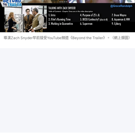
導演Zach Snyder早前接受YouTube頻道《Beyond the Trailer》。（網上擷圖）