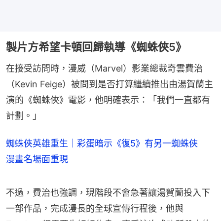
製片方希望卡頓回歸執導《蜘蛛俠5》
在接受訪問時，漫威（Marvel）影業總裁奇雲費治
（Kevin Feige）被問到是否打算繼續推出由湯賀蘭主
演的《蜘蛛俠》電影，他明確表示：「我們一直都有
計劃。」
蜘蛛俠英雄重生｜彩蛋暗示《復5》有另一蜘蛛俠
漫畫名場面重現
不過，費治也強調，現階段不會急著讓湯賀蘭投入下
一部作品，完成漫長的全球宣傳行程後，他與