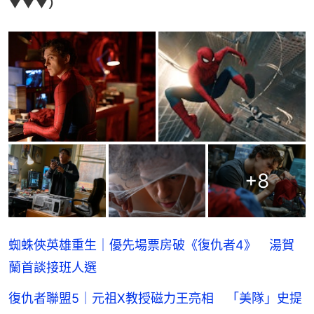
▼▼▼）
+
8
蜘蛛俠英雄重生｜優先場票房破《復仇者4》 湯賀
蘭首談接班人選
復仇者聯盟5｜元祖X教授磁力王亮相 「美隊」史提