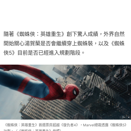
隨著《蜘蛛俠：英雄重生》創下驚人成績，外界自然
開始關心湯賀蘭是否會繼續穿上蜘蛛裝，以及《蜘蛛
俠5》目前是否已經進入規劃階段。
《蜘蛛俠：英雄重生》首週票房超越《復仇者4》，Marvel總裁透露《蜘蛛俠5》