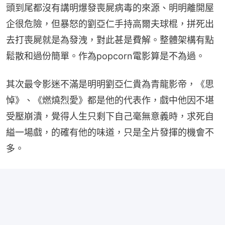
頭到尾都沒有講明爆發喪屍病毒的來源、明明離開屋
企很危險，但暴怒的劉亞仁手持高爾夫球棍，拼死出
去打喪屍就是為發洩，對此甚是費解。整體架構有點
鬆散和過份簡單。作為popcorn電影算是不為過。
其次最令影迷不滿是明明劉亞仁貴為青龍影帝，《思
悼》、《燃燒烈愛》都是他的代表作，戲中他因不堪
受壓崩潰，覺得人生只剩下自己毫無意義時，求死自
縊一場戲，的確有他的味道，只是全片發揮的機會不
多。