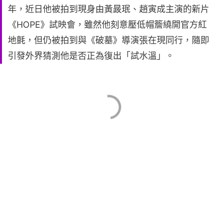
年，近日他被拍到現身由黃晸珉、趙寅成主演的新片
《HOPE》試映會，雖然他刻意壓低帽簷繞開官方紅
地氈，但仍被拍到與《破墓》導演張在現同行，隨即
引發外界猜測他是否正為復出「試水溫」。