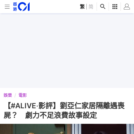
繁
|
简
娛樂
電影
【#ALIVE‧影評】劉亞仁家居隔離遇喪
屍？ 劇力不足浪費故事設定