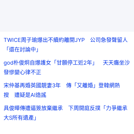
TWICE周子瑜爆出不續約離開JYP 公司急發聲留人
「還在討論中」
god朴俊炯自爆護女「甘願停工近2年」 天天癱坐沙
發慘變心律不正
宋仲基再婚英國靚妻3年 傳「又離婚」登韓網熱
搜 遭疑是AI造謠
具俊曄傳遭逼簽放棄繼承 下周開庭反撲「力爭繼承
大S所有遺產」