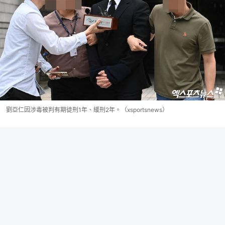
劉亞仁因涉毒被判有期徒刑1年、緩刑2年。（xsportsnews）