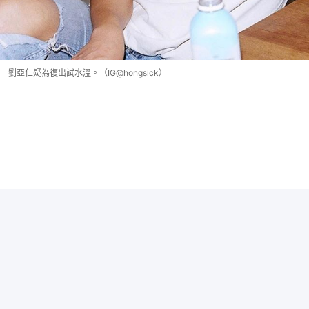
劉亞仁疑為復出試水溫。（IG@hongsick）