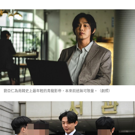
劉亞仁為南韓史上最年輕的青龍影帝，本來前途無可限量。（劇照）