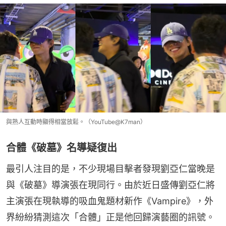
與熟人互動時顯得相當放鬆。（YouTube@K7man）
合體《破墓》名導疑復出
最引人注目的是，不少現場目擊者發現劉亞仁當晚是
與《破墓》導演張在現同行。由於近日盛傳劉亞仁將
主演張在現執導的吸血鬼題材新作《Vampire》，外
界紛紛猜測這次「合體」正是他回歸演藝圈的訊號。