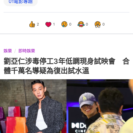
01電影專題
2
1
0
0
0
娛樂
即時娛樂
劉亞仁涉毒停工3年低調現身試映會 合
體千萬名導疑為復出試水溫