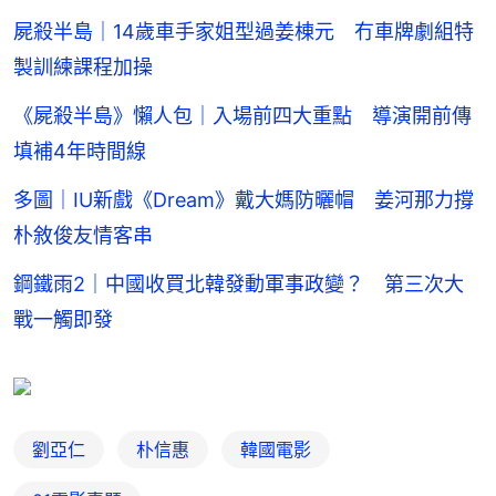
屍殺半島｜14歲車手家姐型過姜棟元 冇車牌劇組特
製訓練課程加操
《屍殺半島》懶人包｜入場前四大重點 導演開前傳
填補4年時間線
多圖｜IU新戲《Dream》戴大媽防曬帽 姜河那力撐
朴敘俊友情客串
鋼鐵雨2｜中國收買北韓發動軍事政變？ 第三次大
戰一觸即發
劉亞仁
朴信惠
韓國電影