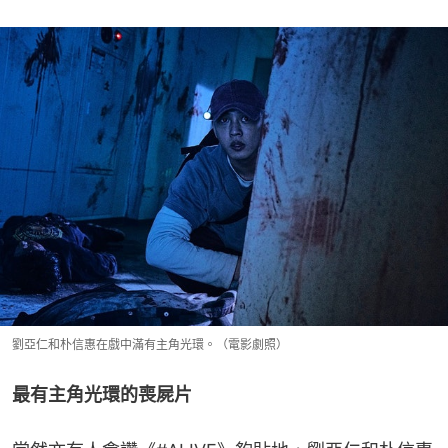
劉亞仁和朴信惠在戲中滿有主角光環。（電影劇照）
最有主角光環的喪屍片