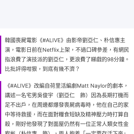
韓國喪屍電影《#ALIVE》由影帝劉亞仁、朴信惠主
演，電影日前在Netflix上架，不過口碑參差，有網民
指浪費了演技派的劉亞仁，更浪費了睇戲的98分鐘。
比批評得咁狠，到底有幾不濟？
《#ALIVE》改編自荷里活編劇Matt Naylor的劇本，
講述一名宅男吳俊宇（劉亞仁 飾）因為長期打機而
足不出戶，在周邊都爆發喪屍病毒時，他在自己的家
中等待救援，而在面對糧食短缺及精神壓力時打算自
殺，剛好他發現了對面屋仍然有一位正常人類女性金
宥彬（朴信惠 飾），兩人抱着「一定要存活下來」