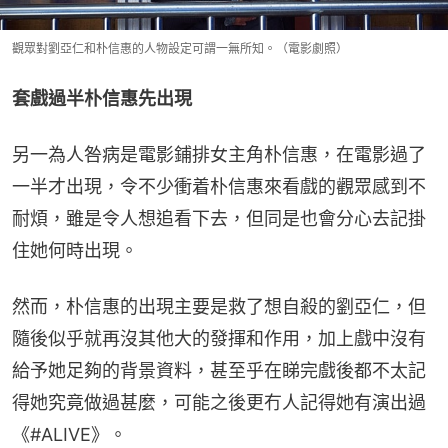
觀眾對劉亞仁和朴信惠的人物設定可謂一無所知。（電影劇照）
套戲過半朴信惠先出現
另一為人咎病是電影鋪排女主角朴信惠，在電影過了
一半才出現，令不少衝着朴信惠來看戲的觀眾感到不
耐煩，雖是令人想追看下去，但同是也會分心去記掛
住她何時出現。
然而，朴信惠的出現主要是救了想自殺的劉亞仁，但
隨後似乎就再沒其他大的發揮和作用，加上戲中沒有
給予她足夠的背景資料，甚至乎在睇完戲後都不太記
得她究竟做過甚麼，可能之後更冇人記得她有演出過
《#ALIVE》。