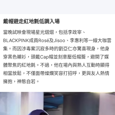
戴帽避走紅地氈低調入場
當晚試映會現場星光熠熠，包括李政宰、
BLACKPINK成員Rosé及Jisoo、李惠利等一線大咖雲
集。而因涉毒案沉寂多時的劉亞仁亦驚喜現身，他身
穿黑色襯衫，頭戴Cap帽並刻意壓低帽簷，避開了媒
體聚焦的紅地氈。不過，他在場內與熟人互動時顯得
相當放鬆，不僅面帶燦爛笑容打招呼，更與友人熱情
擁抱，神態自若。