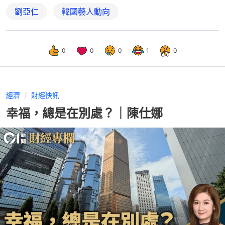
劉亞仁
韓國藝人動向
0
0
0
1
0
經濟
財經快訊
幸福，總是在別處？｜陳仕娜