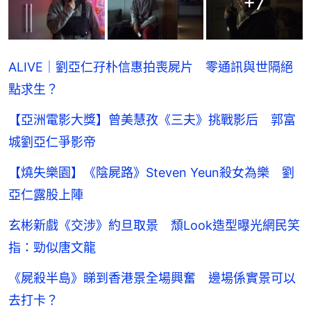
+
7
ALIVE｜劉亞仁孖朴信惠拍喪屍片 零通訊與世隔絕
點求生？
【亞洲電影大獎】曾美慧孜《三夫》挑戰影后 郭富
城劉亞仁爭影帝
【燒失樂園】《陰屍路》Steven Yeun殺女為樂 劉
亞仁露股上陣
玄彬新戲《交涉》約旦取景 頹Look造型曝光網民笑
指：勁似唐文龍
《屍殺半島》睇到香港景全場興奮 邊場係實景可以
去打卡？