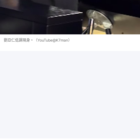
劉亞仁低調現身。（YouTube@K7man）