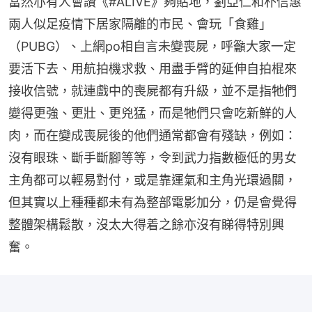
當然亦有人會讚《#ALIVE》夠貼地，劉亞仁和朴信惠
兩人似足疫情下居家隔離的市民、會玩「食雞」
（PUBG）、上網po相自言未變喪屍，呼籲大家一定
要活下去、用航拍機求救、用盡手臂的延伸自拍棍來
接收信號，就連戲中的喪屍都有升級，並不是指牠們
變得更強、更壯、更兇猛，而是牠們只會吃新鮮的人
肉，而在變成喪屍後的他們通常都會有殘缺，例如：
沒有眼珠、斷手斷腳等等，令到武力指數極低的男女
主角都可以輕易對付，或是靠運氣和主角光環過關，
但其實以上種種都未有為整部電影加分，仍是會覺得
整體架構鬆散，沒太大得着之餘亦沒有睇得特別興
奮。