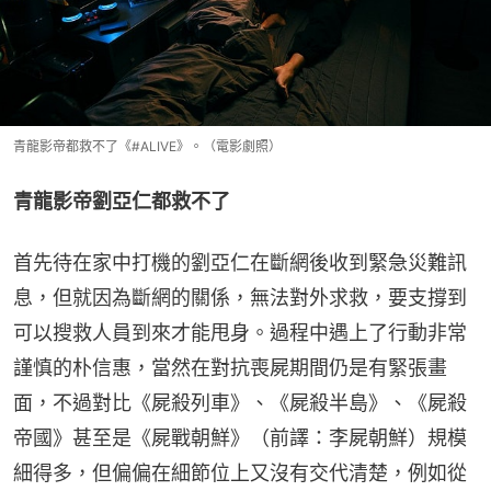
青龍影帝都救不了《#ALIVE》。（電影劇照）
青龍影帝劉亞仁都救不了
首先待在家中打機的劉亞仁在斷網後收到緊急災難訊
息，但就因為斷網的關係，無法對外求救，要支撐到
可以搜救人員到來才能甩身。過程中遇上了行動非常
謹慎的朴信惠，當然在對抗喪屍期間仍是有緊張畫
面，不過對比《屍殺列車》、《屍殺半島》、《屍殺
帝國》甚至是《屍戰朝鮮》（前譯：李屍朝鮮）規模
細得多，但偏偏在細節位上又沒有交代清楚，例如從