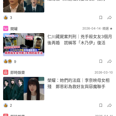
3
開罐
2026-04-14
精選 ★
仁川藏屍案判刑｜兇手殺女友3個月
後再婚 謊稱等「木乃伊」復活
9
即時娛樂
2026-03-10
榮耀：她們的法庭｜李奈映母女相
殘 鄭恩彩為救好友與惡魔聯手
2