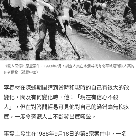
《殺人回憶》原型案件：1993年7月，調查人員在水溝尋找有關華城連環殺人案的
死者遺物（視覺中國）
李春材在陳述期間講到當時和現時的自己有很大的改
變化，問及有何變化時，他：「現在有信心不殺
人」，但在對答間輕易可見他對自己的過錯毫無愧疚
感，一度令旁聽人士不斷發出感嘆聲。
事實上發生在1988年9月16日的第8宗案件中，一名