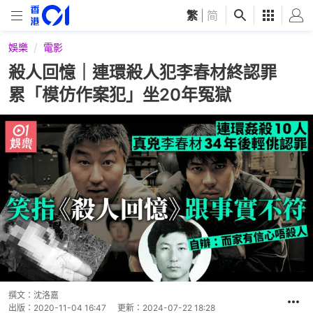
繁
|
简
娛樂
電影
殺人回憶｜連環殺人犯李春材終認罪
累「模仿作案犯」坐20年冤獄
撰文：
沈洛嘉
出版：
2020-11-04 16:47
更新：
2024-07-22 18:28