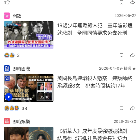
開罐
2026-05-27
19歲少年連環殺人犯 童年陰影造
就悲劇 全國同情要求免去死刑
3
即時國際
2026-04-09
精選 ★
美國長島連環殺人懸案 建築師終
承認殺8女 犯案時間橫跨17年
02:16
38
即時娛樂
2026-05-30
《稻草人》成年度最強懸疑韓劇
結局後《新進社員姜會長》接力