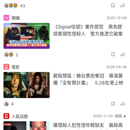
43
開罐
2025-12-08
《Signal信號》案件原型 黑色膠
袋套頭性侵殺人 警方竟憑它破案
2
電影
2026-05-26
屍殺禁區｜韓台票房奪冠 導演籌
備「全智賢計畫」 5.28在港上映
4
人氣話題
2025-11-23
精選 ★
連環殺人犯性侵年輕獄友 姦殺兩