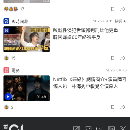
17
即時國際
2025-09-11
精選 ★
咬斷性侵犯舌頭卻判刑比他更重
韓國婦逾60年終獲平反
15
電影
2025-04-16
Netflix《惡緣》劇情簡介+演員陣容
懶人包 朴海秀申敏兒全演惡人
01:48
3