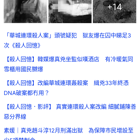
+
14
「華城連環殺人案」頭號疑犯 獄友爆在囚中睇足3
次《殺人回憶》
【殺人回憶】韓媒爆真兇坐監似嘆酒店 有冷暖氣同
雪櫃用國民嬲爆
【殺人回憶】改編華城連環姦殺案 緝兇33年終憑
DNA破案都冇用？
【殺人回憶．影評】 真實連環殺人案改編 細膩鋪陳善
惡分界線
素媛｜真兇趙斗淳12月刑滿出獄 為保障市民增設至