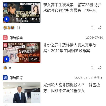
韓女高中生被殺案 警官23歲兒子
承認強姦殺害對方最高可判死刑
01:54
41
即時娛樂
2026-07-30
非份之罪｜恐怖情人真人真事改
編、2012年美國網戀致命案
11:41
8
即時國際
2026-06-02
精選 ★
光州殺人案非隨機殺人？ 韓國檢
方：因姦不遂殺17歲少女