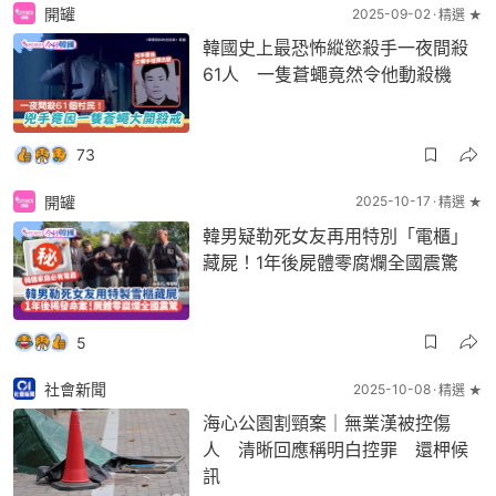
開罐
2025-09-02
精選 ★
韓國史上最恐怖縱慾殺手一夜間殺
61人 一隻蒼蠅竟然令他動殺機
73
開罐
2025-10-17
精選 ★
韓男疑勒死女友再用特別「電櫃」
藏屍！1年後屍體零腐爛全國震驚
5
社會新聞
2025-10-08
精選 ★
海心公園割頸案｜無業漢被控傷
人 清晰回應稱明白控罪 還柙候
訊