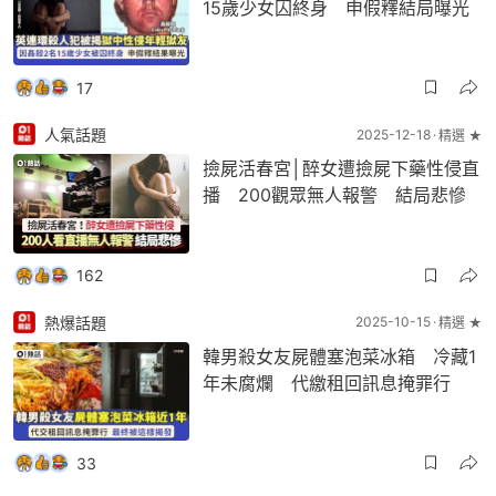
15歲少女囚終身 申假釋結局曝光
17
人氣話題
2025-12-18
精選 ★
撿屍活春宮│醉女遭撿屍下藥性侵直
播 200觀眾無人報警 結局悲慘
162
熱爆話題
2025-10-15
精選 ★
韓男殺女友屍體塞泡菜冰箱 冷藏1
年未腐爛 代繳租回訊息掩罪行
33