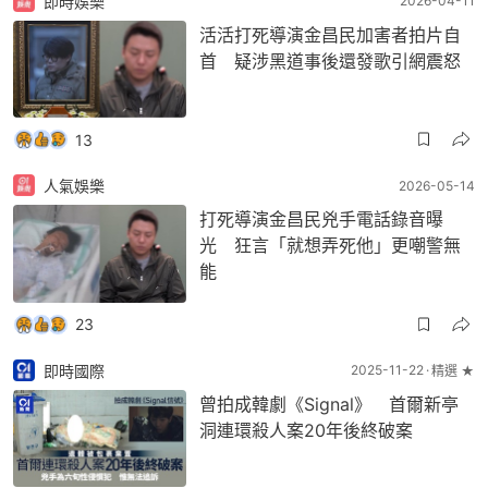
即時娛樂
2026-04-11
活活打死導演金昌民加害者拍片自
首 疑涉黑道事後還發歌引網震怒
13
人氣娛樂
2026-05-14
打死導演金昌民兇手電話錄音曝
光 狂言「就想弄死他」更嘲警無
能
23
即時國際
2025-11-22
精選 ★
曾拍成韓劇《Signal》 首爾新亭
洞連環殺人案20年後終破案