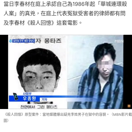
當日李春材在庭上承認自己為1986年起「華城連環殺
人案」的真兇，在庭上代表冤獄受害者的律師都有問
及李春材《殺人回憶》這套電影。
《殺人回憶》原型案件：當地媒體爆出疑兇李姓男子在獄中的容貌。（MBN影片截
圖）