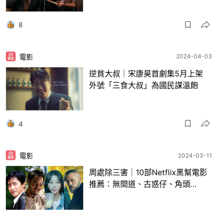
8
電影
2024-04-03
逆貧大叔｜宋康昊首劇集5月上架
外號「三食大叔」為國民謀溫飽
4
電影
2024-03-11
周處除三害｜10部Netflix黑幫電影
推薦：無間道、古惑仔、角頭…