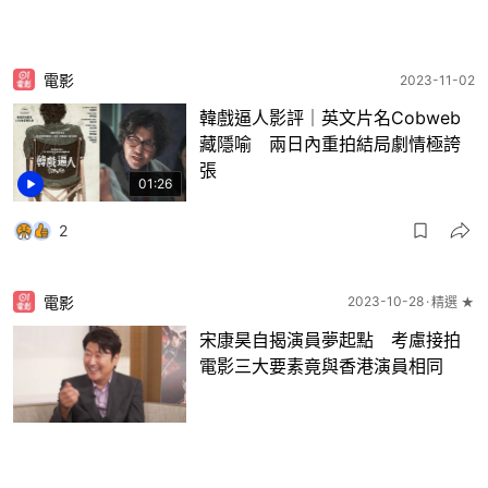
電影
2023-11-02
韓戲逼人影評｜英文片名Cobweb
藏隱喻 兩日內重拍結局劇情極誇
張
01:26
2
電影
2023-10-28
精選 ★
宋康昊自揭演員夢起點 考慮接拍
電影三大要素竟與香港演員相同
5