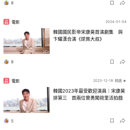
8
電影
2024-01-04
韓國國民影帝宋康昊首演劇集 與
卞耀漢合演《逆貧大叔》
8
電影
2023-12-18
精選 ★
韓國2023年最受歡迎演員｜宋康昊
排第三 首兩位曾勇闖荷里活拍戲
5