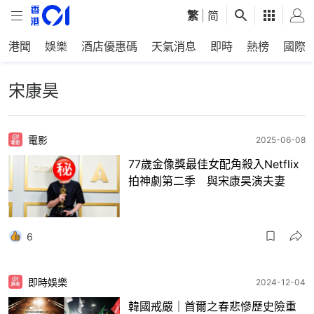
繁
|
简
港聞
娛樂
酒店優惠碼
天氣消息
即時
熱榜
國際
宋康昊
電影
2025-06-08
77歲金像獎最佳女配角殺入Netflix
拍神劇第二季 與宋康昊演夫妻
6
即時娛樂
2024-12-04
韓國戒嚴｜首爾之春悲慘歷史險重