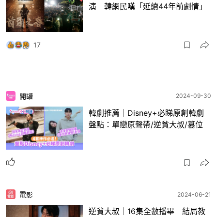
演 韓網民嘆「延續44年前劇情」
17
開罐
2024-09-30
韓劇推薦｜Disney+必睇原創韓劇
盤點：單戀原聲帶/逆貧大叔/篡位
電影
2024-06-21
逆貧大叔｜16集全數播畢 結局教