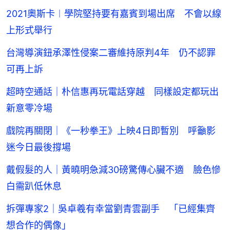
2021奧斯卡︱學院堅持要有嘉賓到場出席 不會以線
上形式舉行
台灣導演鈕承澤性侵案二審維持原判4年 仍不認罪
可再上訴
超時空通話｜朴信惠再玩電話穿越 同樣設定都玩出
新意零冷場
戲院再關閉｜《一秒拳王》上映4日即暫別 呼籲影
迷今日最後撐場
戴假髮的人｜黃曉明急減30磅驚傳心臟不適 臉色慘
白需趴低休息
拆彈專家2｜吳卓羲有幸當劉青雲副手 「已經集齊
想合作的偶像」