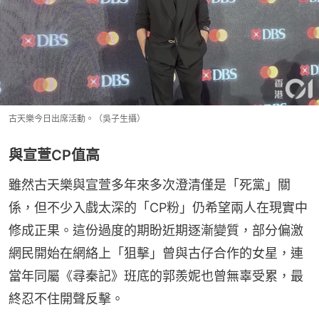
古天樂今日出席活動。（吳子生攝）
與宣萱CP值高
雖然古天樂與宣萱多年來多次澄清僅是「死黨」關
係，但不少入戲太深的「CP粉」仍希望兩人在現實中
修成正果。這份過度的期盼近期逐漸變質，部分偏激
網民開始在網絡上「狙擊」曾與古仔合作的女星，連
當年同屬《尋秦記》班底的郭羨妮也曾無辜受累，最
終忍不住開聲反擊。