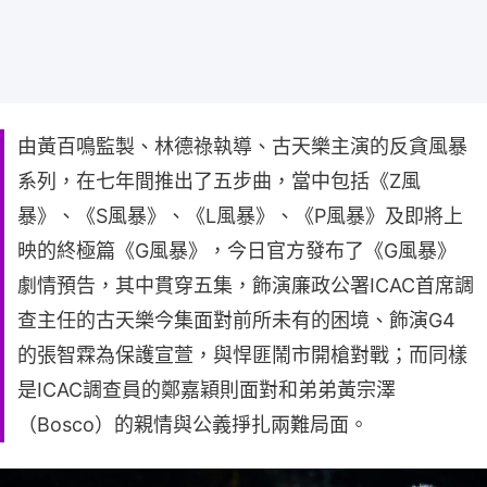
由黃百鳴監製、林德祿執導、古天樂主演的反貪風暴
系列，在七年間推出了五步曲，當中包括《Z風
暴》、《S風暴》、《L風暴》、《P風暴》及即將上
映的終極篇《G風暴》，今日官方發布了《G風暴》
劇情預告，其中貫穿五集，飾演廉政公署ICAC首席調
查主任的古天樂今集面對前所未有的困境、飾演G4
的張智霖為保護宣萱，與悍匪鬧市開槍對戰；而同樣
是ICAC調查員的鄭嘉穎則面對和弟弟黃宗澤
（Bosco）的親情與公義掙扎兩難局面。