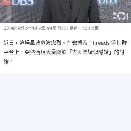
古天樂與宣萱多年來多次澄清僅是「死黨」關係。（吳子生攝）
近日，這場風波愈演愈烈。在微博及 Threads 等社群
平台上，突然湧現大量關於「古天樂疑似隱婚」的討
論。