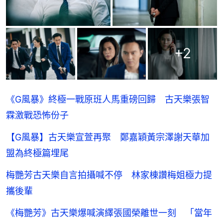
+
2
《G風暴》終極一戰原班人馬重磅回歸 古天樂張智
霖激戰恐怖份子
【G風暴】古天樂宣萱再聚 鄭嘉穎黃宗澤謝天華加
盟為終極篇埋尾
梅艷芳古天樂自言拍攝喊不停 林家棟讚梅姐極力提
攜後輩
《梅艷芳》古天樂爆喊演繹張國榮離世一刻 「當年