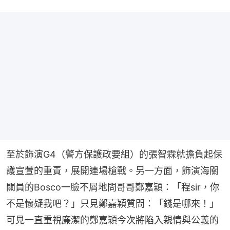
至於飾演G4（警方保護政要組）的張智霖就擔負起保
護宣萱的重責，展開連場槍戰。另一方面，飾演海關
關員的Bosco一臉不屑地問哥哥鄭嘉穎：「程sir，你
不是懷疑我吧？」只見鄭嘉穎質問：「錢是哪來！」
可見一直重視廉潔的鄭嘉穎今次將陷入親情與公義的