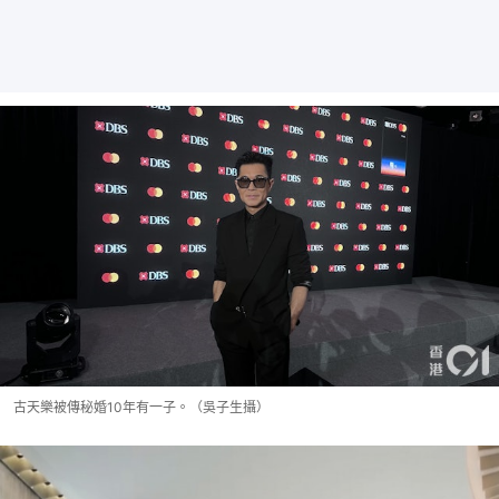
古天樂被傳秘婚10年有一子。（吳子生攝）