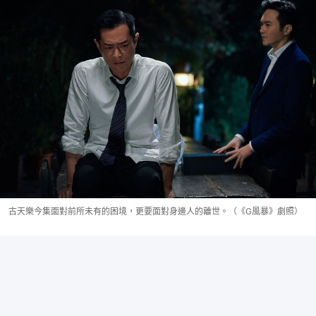
古天樂今集面對前所未有的困境，更要面對身邊人的離世。（《G風暴》劇照）