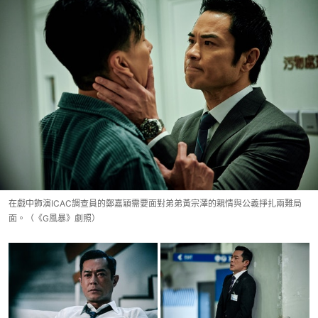
在戲中飾演ICAC調查員的鄭嘉穎需要面對弟弟黃宗澤的親情與公義掙扎兩難局
面。（《G風暴》劇照）