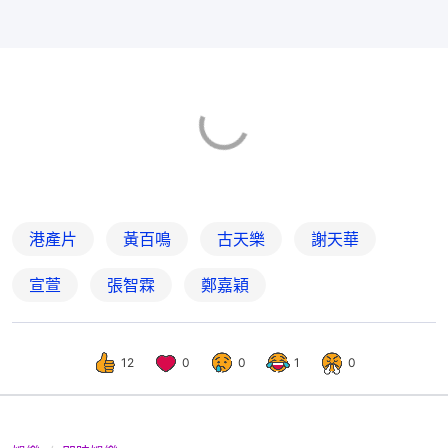
港產片
黃百鳴
古天樂
謝天華
宣萱
張智霖
鄭嘉穎
12
0
0
1
0