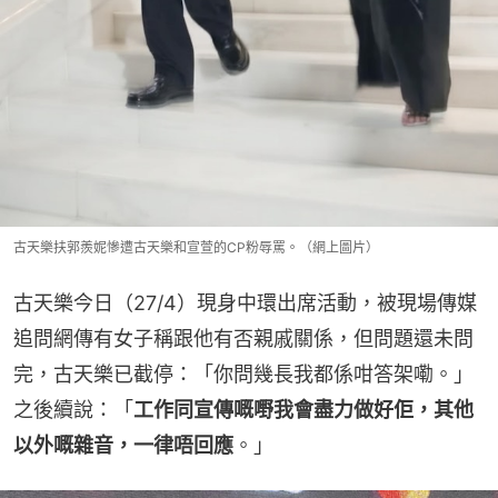
古天樂扶郭羨妮慘遭古天樂和宣萱的CP粉辱罵。（網上圖片）
古天樂今日（27/4）現身中環出席活動，被現場傳媒
追問網傳有女子稱跟他有否親戚關係，但問題還未問
完，古天樂已截停：「你問幾長我都係咁答架嘞。」
之後續說：「
工作同宣傳嘅嘢我會盡力做好佢，其他
以外嘅雜音，一律唔回應
。」