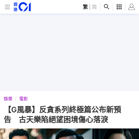
繁
|
简
娛樂
電影
【G風暴】反貪系列終極篇公布新預
告 古天樂陷絕望困境傷心落淚