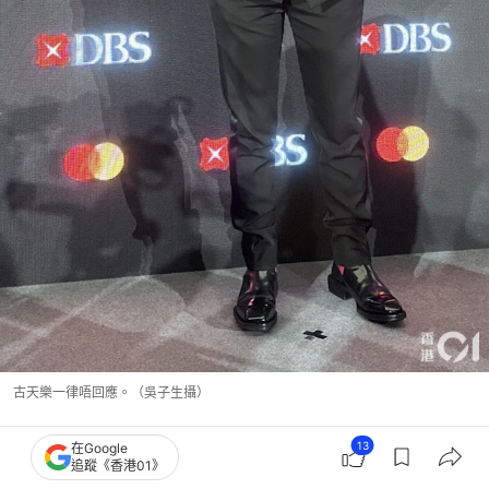
古天樂一律唔回應。（吳子生攝）
13
在Google
香港藝人動向
古天樂
追蹤《香港01》