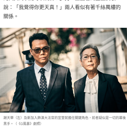
說：「我覺得你更天真！」兩人看似有著千絲萬縷的
關係。
謝天華（左）及新加入飾演大法官的宣萱就擔任關鍵角色，前者疑似是一切的幕後
黑手。（《G風暴》劇照）