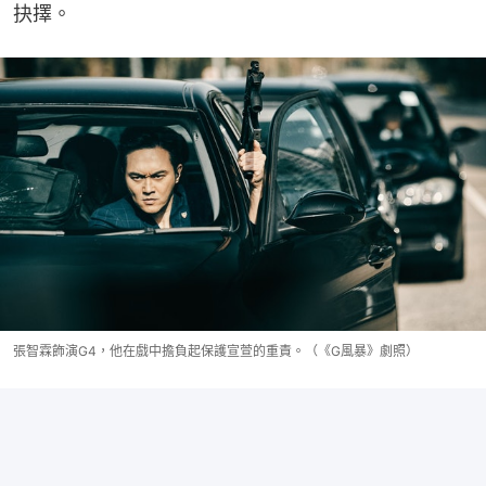
抉擇。
張智霖飾演G4，他在戲中擔負起保護宣萱的重責。（《G風暴》劇照）