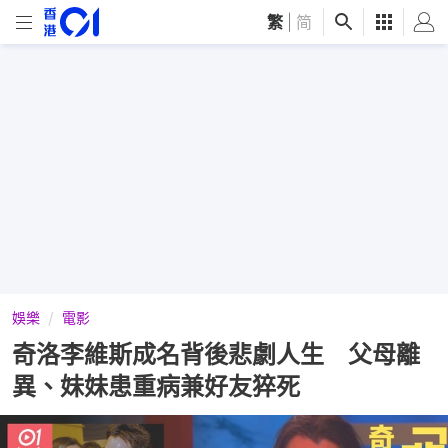
繁
|
简
娛樂
電影
奇洛李維斯成名背後悲劇人生 父母離
異、妹妹患重病兼好友猝死