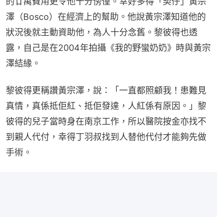
的廿萬費用更令他十分傍偟。幸好多得「契仔」黃宗
澤（Bosco）在經濟上的幫助。他說黃宗澤知道他的
狀況後就主動資助他，為人十分念舊。黎彼得也透
露，自己是在2004年拍攝《我的野蠻奶奶》時與黃宗
澤結緣。
黎彼得更稱讚黃宗澤，說：「一直都照顧我！患難見
真情，真係抵佢紅、抵佢發達，人紅係有原因。」黎
彼得的兒子當時身在南京工作，所以醫院按金亦找不
到親人代付，幸得丁羽叔找到人替他代付才能夠先做
手術。