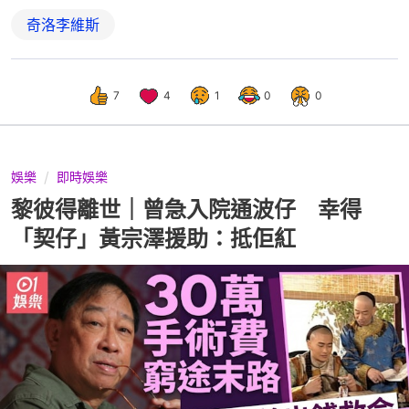
奇洛李維斯
7
4
1
0
0
娛樂
即時娛樂
黎彼得離世｜曾急入院通波仔 幸得
「契仔」黃宗澤援助：抵佢紅