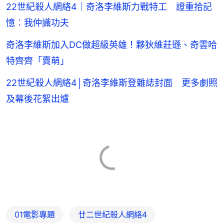
22世紀殺人網絡4｜奇洛李維斯力戰特工 證重拾記
憶︰我仲識功夫
奇洛李維斯加入DC做超級英雄！夥狄維莊遜、奇雲哈
特齊齊「賣萌」
22世紀殺人網絡4│奇洛李維斯登雜誌封面 更多劇照
及幕後花絮出爐
01電影專題
廿二世紀殺人網絡4