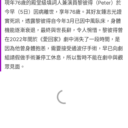
現年76歲的殿堂級填詞人兼演員黎彼得（Peter）於
今早（5日）因病離世，享年76歲。其好友鍾志光證
實死訊，透露黎彼得自今年3月已因中風臥床，身體
機能逐漸衰退，最終與世長辭，令人惋惜。黎彼得曾
在2022年間於《愛回家》劇中消失了一段時間，是
因為他曾身體抱恙，需要接受通波仔手術，早已向劇
組請假做手術兼停工休息，所以暫時不能在劇中與觀
眾見面。