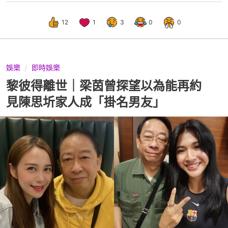
12
1
3
0
0
娛樂
即時娛樂
黎彼得離世｜梁茵曾探望以為能再約
見陳思圻家人成「掛名男友」