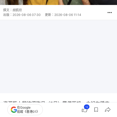
撰文：
胡凱欣
出版：
2026-08-06 07:30
更新：
2026-08-06 11:14
資深藝人黎彼得昨日（5日）驚傳死訊，由好友鍾志
12
在Google
光證實離世消息，享年76歲。黎彼得曾在TVB處境劇
追蹤《香港01》