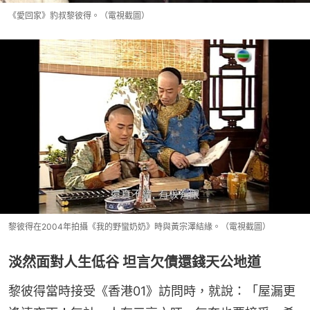
《愛回家》豹叔黎彼得。（電視截圖）
黎彼得在2004年拍攝《我的野蠻奶奶》時與黃宗澤結緣。（電視截圖）
淡然面對人生低谷 坦言欠債還錢天公地道
黎彼得當時接受《香港01》訪問時，就說：「屋漏更