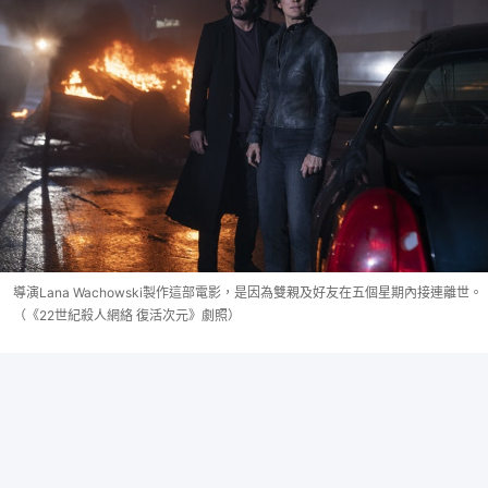
導演Lana Wachowski製作這部電影，是因為雙親及好友在五個星期內接連離世。
（《22世紀殺人網絡 復活次元》劇照）