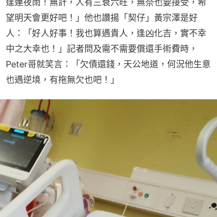
逢連夜雨！無計，人有三衰六旺，無奈也要接受，希
望明天會更好吧！」他也讚揚「契仔」黃宗澤是好
人：「好人好事！我也算遇貴人，逢凶化吉，實不幸
中之大幸也！」記者問及需不需要償還手術費時，
Peter哥就笑言：「欠債還錢，天公地道，何況他生意
也遇逆境，有拖無欠也吧！」