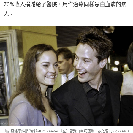
70%收入捐贈給了醫院，用作治療同樣患白血病的病
人。
由於奇洛李維斯的妹妹Kim Reeves（左）曾受白血病煎熬，故他曾向SickKids，