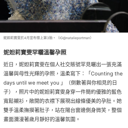
妮妲莉寶雯於4月宣布懷上第3胎。（IG@natalieportman）
妮妲莉寶雯罕曬溫馨孕照
近日，妮妲莉寶雯在個人社交賬號罕見曬出一張充滿
溫馨與母性光輝的孕照，溫柔寫下：「Counting the 
days until we meet you 」（倒數著與你相見的日
子），照片中的妮妲莉寶雯身穿一件簡約優雅的藍色
寬鬆襯衫，敞開的衣襟下展現出線條優美的孕肚。她
雙手溫柔撫摸著肚子，站在陽台窗邊側身微笑，整個
畫面瀰漫著歲月靜好的溫馨氛圍。