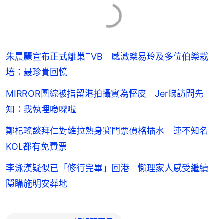
朱晨麗宣布正式離巢TVB 感激樂易玲及多位伯樂栽
培：最珍貴回憶
MIRROR團綜被指留港拍攝實為慳皮 Jer睇訪問先
知：我執埋喼㗎啦
鄭杞瑤談拜仁對維拉熱身賽門票價格插水 連不知名
KOL都有免費票
李泳漢疑似已「修行完畢」回港 懶理家人感受繼續
隠瞞施明安葬地