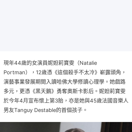
現年44歲的女演員妮妲莉寶雯（Natalie 
Portman），12歲憑《這個殺手不太冷》嶄露頭角，
演藝事業發展期間入讀哈佛大學修讀心理學。她戲路
多元，更憑《黑天鵝》勇奪奧斯卡影后。妮妲莉寶雯
於今年4月宣布懷上第3胎，亦是她與45歲法國音樂人
男友Tanguy Destable的首個孩子。