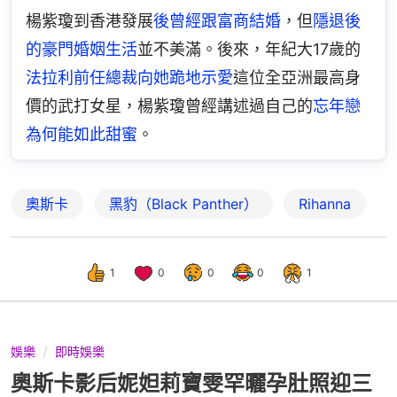
楊紫瓊到香港發展
後曾經跟富商結婚
，但
隱退後
的豪門婚姻生活
並不美滿。後來，年紀大17歲的
法拉利前任總裁向她跪地示愛
這位全亞洲最高身
價的武打女星，楊紫瓊曾經講述過自己的
忘年戀
為何能如此甜蜜
。
奧斯卡
黑豹（Black Panther）
Rihanna
1
0
0
0
1
娛樂
即時娛樂
奧斯卡影后妮妲莉寶雯罕曬孕肚照迎三