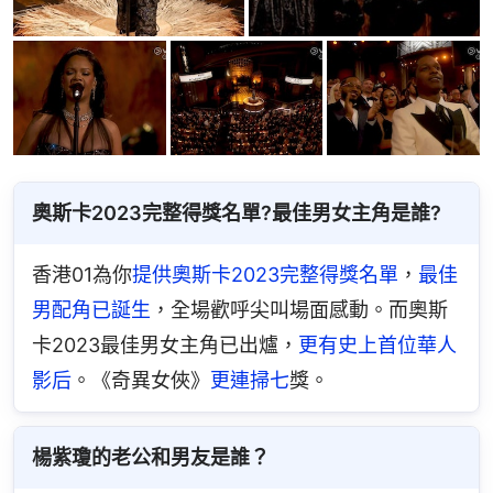
奧斯卡2023完整得獎名單?最佳男女主角是誰?
香港01為你
提供奧斯卡2023完整得獎名單
，
最佳
男配角已誕生
，全場歡呼尖叫場面感動。而奧斯
卡2023最佳男女主角已出爐，
更有史上首位華人
影后
。《奇異女俠》
更連掃七
獎。
楊紫瓊的老公和男友是誰？