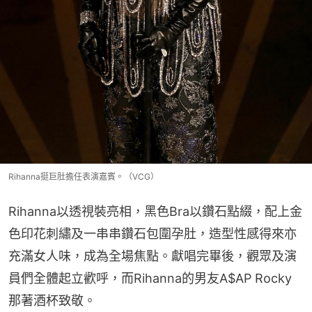
Rihanna挺巨肚擔任表演嘉賓。（VCG）
Rihanna以透視裝亮相，黑色Bra以鑽石點綴，配上金
色印花刺繡及一串串鑽石包圍孕肚，造型性感得來亦
充滿女人味，成為全場焦點。獻唱完畢後，觀眾及演
員們全體起立歡呼，而Rihanna的男友A$AP Rocky
那著酒杯致敬。