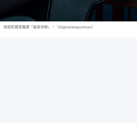
妮妲莉寶雯獲讚「最美孕婦」。（IG@natalieportman）