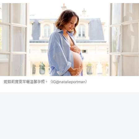
妮妲莉寶雯罕曬溫馨孕照。（IG@natalieportman）