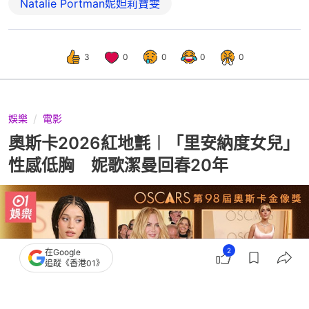
Natalie Portman妮妲莉寶雯
3
0
0
0
0
娛樂
電影
奧斯卡2026紅地氈︱「里安納度女兒」
性感低胸 妮歌潔曼回春20年
2
在Google
追蹤《香港01》