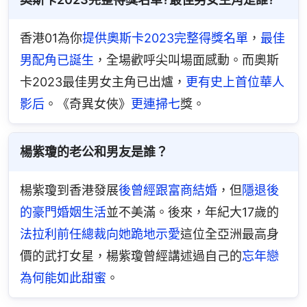
香港01為你
提供奧斯卡2023完整得獎名單
，
最佳
男配角已誕生
，全場歡呼尖叫場面感動。而奧斯
卡2023最佳男女主角已出爐，
更有史上首位華人
影后
。《奇異女俠》
更連掃七
獎。
楊紫瓊的老公和男友是誰？
楊紫瓊到香港發展
後曾經跟富商結婚
，但
隱退後
的豪門婚姻生活
並不美滿。後來，年紀大17歲的
法拉利前任總裁向她跪地示愛
這位全亞洲最高身
價的武打女星，楊紫瓊曾經講述過自己的
忘年戀
為何能如此甜蜜
。