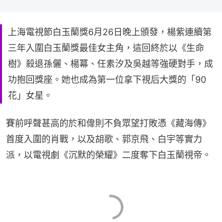
上海電視節白玉蘭獎6月26日晚上頒發，楊紫連續第
三年入圍白玉蘭獎最佳女主角，這回終於以《生命
樹》殺退孫儷、楊冪、任素汐及吳越等強硬對手，成
功抱回獎座。她也成為第一位拿下視后大獎的「90
花」女星。
賽前呼聲甚高的於和偉則不負眾望打敗憑《藏海傳》
首度入圍的肖戰，以及胡歌、郭京飛、白宇等實力
派，以電視劇《沉默的榮耀》二度奪下白玉蘭視帝。