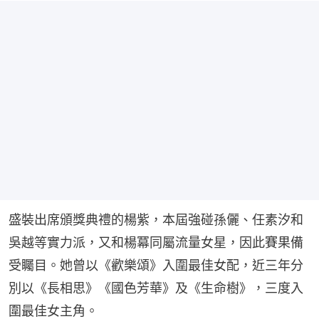
盛裝出席頒獎典禮的楊紫，本屆強碰孫儷、任素汐和
吳越等實力派，又和楊冪同屬流量女星，因此賽果備
受矚目。她曾以《歡樂頌》入圍最佳女配，近三年分
別以《長相思》《國色芳華》及《生命樹》，三度入
圍最佳女主角。