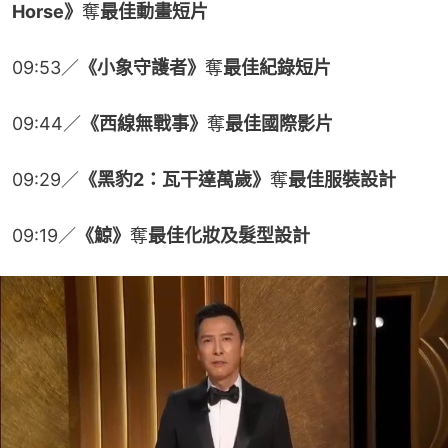
Horse》
奪
最佳動畫短片
09:53／
《小象守護者》
奪
最佳紀錄短片
09:44／
《西線無戰事》
奪
最佳國際影片
09:29／
《黑豹2：瓦干達萬歲》
奪
最佳服裝設計
09:19／
《鯨》
奪
最佳化妝及髮型設計