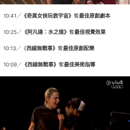
10:41／
《奇異女俠玩救宇宙》
奪
最佳原創劇本
10:25／
《阿凡達：水之道》
奪
最佳視覺效果
10:13／《
西線無戰事》
奪
最佳原創配樂
10:09／
《西線無戰事》
奪
最佳美術指導