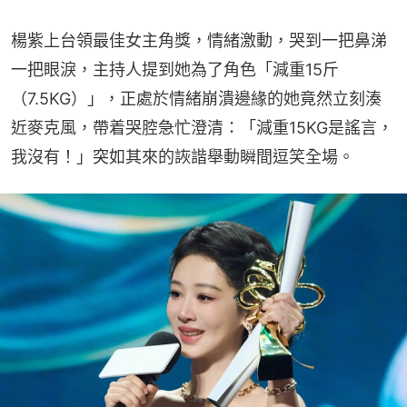
楊紫上台領最佳女主角獎，情緒激動，哭到一把鼻涕
一把眼淚，主持人提到她為了角色「減重15斤
（7.5KG）」，正處於情緒崩潰邊緣的她竟然立刻湊
近麥克風，帶着哭腔急忙澄清：「減重15KG是謠言，
我沒有！」突如其來的詼諧舉動瞬間逗笑全場。