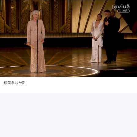
珍美李寇蒂斯