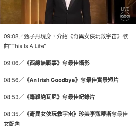
09:08／甄子丹現身，介紹《奇異女俠玩救宇宙》歌
曲“This Is A Life”
09:06／
《西線無戰事》
奪
最佳攝影
08:56／
《An Irish Goodbye》
奪
最佳實景短片
08:53／
《毒殺納瓦尼》
奪
最佳紀錄片
08:35／
《奇異女俠玩救宇宙》珍美李寇蒂斯
奪最佳
女配角