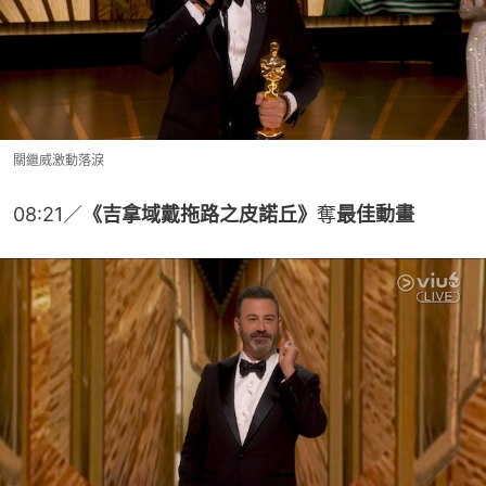
關繼威激動落淚
08:21／
《吉拿域戴拖路之皮諾丘》
奪
最佳動畫